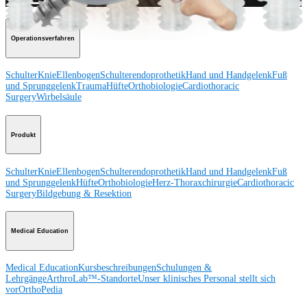
Operationsverfahren
Schulter
Knie
Ellenbogen
Schulterendoprothetik
Hand und Handgelenk
Fuß
und Sprunggelenk
Trauma
Hüfte
Orthobiologie
Cardiothoracic
Surgery
Wirbelsäule
Produkt
Schulter
Knie
Ellenbogen
Schulterendoprothetik
Hand und Handgelenk
Fuß
und Sprunggelenk
Hüfte
Orthobiologie
Herz-Thoraxchirurgie
Cardiothoracic
Surgery
Bildgebung & Resektion
Medical Education
Medical Education
Kursbeschreibungen
Schulungen &
Lehrgänge
ArthroLab™-Standorte
Unser klinisches Personal stellt sich
vor
OrthoPedia