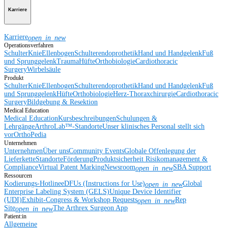
Karriere
Karriere
open_in_new
Operationsverfahren
Schulter
Knie
Ellenbogen
Schulterendoprothetik
Hand und Handgelenk
Fuß
und Sprunggelenk
Trauma
Hüfte
Orthobiologie
Cardiothoracic
Surgery
Wirbelsäule
Produkt
Schulter
Knie
Ellenbogen
Schulterendoprothetik
Hand und Handgelenk
Fuß
und Sprunggelenk
Hüfte
Orthobiologie
Herz-Thoraxchirurgie
Cardiothoracic
Surgery
Bildgebung & Resektion
Medical Education
Medical Education
Kursbeschreibungen
Schulungen &
Lehrgänge
ArthroLab™-Standorte
Unser klinisches Personal stellt sich
vor
OrthoPedia
Unternehmen
Unternehmen
Über uns
Community Events
Globale Offenlegung der
Lieferkette
Standorte
Förderung
Produktsicherheit
Risikomanagement &
Compliance
Virtual Patent Marking
Newsroom
SBA Support
open_in_new
Ressourcen
Kodierungs-Hotline
eDFUs (Instructions for Use)
Global
open_in_new
Enterprise Labeling System (GELS)
Unique Device Identifier
(UDI)
Exhibit-Congress & Workshop Requests
Rep
open_in_new
Site
The Arthrex Surgeon App
open_in_new
Patient:in
Allgemeine