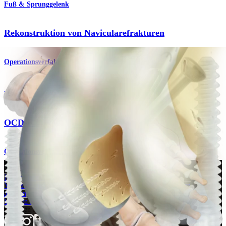
Fuß & Sprunggelenk
Rekonstruktion von Navicularefrakturen
Operationsverfahren
Knie
OCD-Fixierung
Operationsverfahren
Wie können wir Ihnen helfen?
Medizinproduktberater:in kontaktieren
Veranstaltungen, Lab-Vorführungen und Schulungsmöglichkeiten
ansehen
Unseren Newsletter abonnieren
Besuchen Sie uns