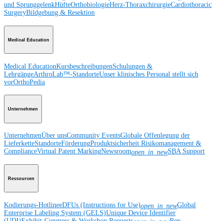
und Sprunggelenk
Hüfte
Orthobiologie
Herz-Thoraxchirurgie
Cardiothoracic
Surgery
Bildgebung & Resektion
Medical Education
Medical Education
Kursbeschreibungen
Schulungen &
Lehrgänge
ArthroLab™-Standorte
Unser klinisches Personal stellt sich
vor
OrthoPedia
Unternehmen
Unternehmen
Über uns
Community Events
Globale Offenlegung der
Lieferkette
Standorte
Förderung
Produktsicherheit
Risikomanagement &
Compliance
Virtual Patent Marking
Newsroom
SBA Support
open_in_new
Ressourcen
Kodierungs-Hotline
eDFUs (Instructions for Use)
Global
open_in_new
Enterprise Labeling System (GELS)
Unique Device Identifier
(UDI)
Exhibit-Congress & Workshop Requests
Rep