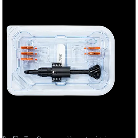
Herz-Thoraxchirurgie
®
FiberTape
-Sternumverschlusssystem