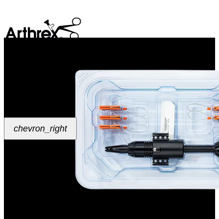
search
chevron_left
chevron_right