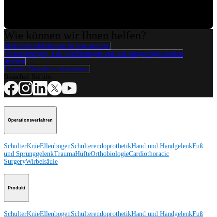
Video
Wie können wir Ihnen helfen?
Medizinproduktberater:in kontaktieren
Veranstaltungen, Lab-Vorführungen und Schulungsmöglichkeiten
ansehen
Unseren Newsletter abonnieren
Besuchen Sie uns
Operationsverfahren
Schulter
Knie
Ellenbogen
Schulterendoprothetik
Hand und Handgelenk
Fuß
und Sprunggelenk
Trauma
Hüfte
Orthobiologie
Cardiothoracic
Surgery
Wirbelsäule
Produkt
Schulter
Knie
Ellenbogen
Schulterendoprothetik
Hand und Handgelenk
Fuß