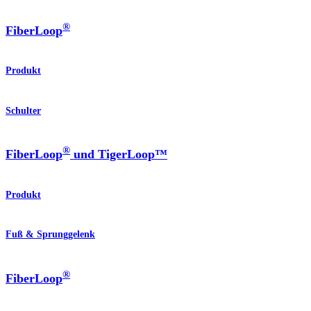
®
FiberLoop
Produkt
Schulter
®
FiberLoop
und TigerLoop™
Produkt
Fuß & Sprunggelenk
®
FiberLoop