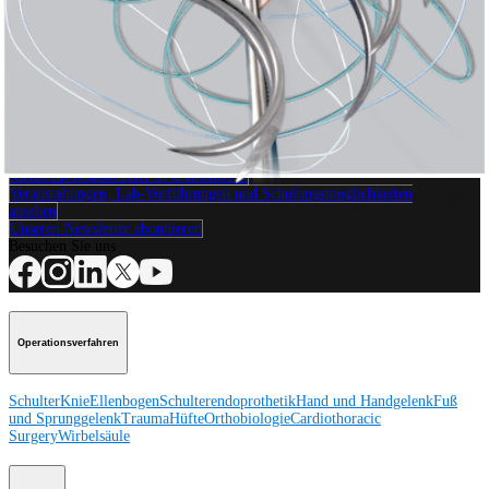
Konische Nadeln
Produkt
Wie können wir Ihnen helfen?
Medizinproduktberater:in kontaktieren
Veranstaltungen, Lab-Vorführungen und Schulungsmöglichkeiten
ansehen
Unseren Newsletter abonnieren
Besuchen Sie uns
Operationsverfahren
Schulter
Knie
Ellenbogen
Schulterendoprothetik
Hand und Handgelenk
Fuß
und Sprunggelenk
Trauma
Hüfte
Orthobiologie
Cardiothoracic
Surgery
Wirbelsäule