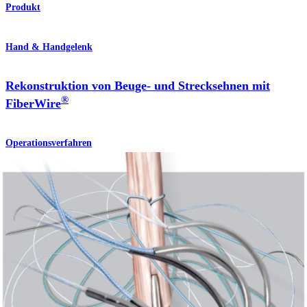
Produkt
Hand & Handgelenk
Rekonstruktion von Beuge- und Strecksehnen mit
®
FiberWire
Operationsverfahren
Schulter
Fadenstärke # 4-0
Produkt
Schulter