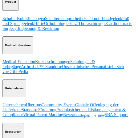
Produkt
Schulter
Knie
Ellenbogen
Schulterendoprothetik
Hand und Handgelenk
Fuß
und Sprunggelenk
Hüfte
Orthobiologie
Herz-Thoraxchirurgie
Cardiothoracic
Surgery
Bildgebung & Resektion
Medical Education
Medical Education
Kursbeschreibungen
Schulungen &
Lehrgänge
ArthroLab™-Standorte
Unser klinisches Personal stellt sich
vor
OrthoPedia
Unternehmen
Unternehmen
Über uns
Community Events
Globale Offenlegung der
Lieferkette
Standorte
Förderung
Produktsicherheit
Risikomanagement &
Compliance
Virtual Patent Marking
Newsroom
SBA Support
open_in_new
Ressourcen