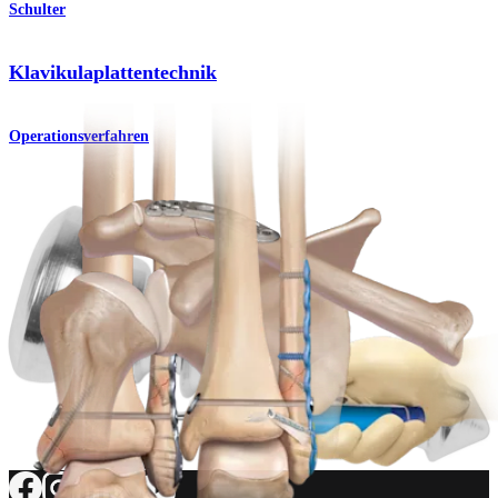
Schulter
Klavikulaplattentechnik
Operationsverfahren
Fuß & Sprunggelenk
Interne Fixierung von Sprunggelenkfrakturen
Operationsverfahren
Wie können wir Ihnen helfen?
Medizinproduktberater:in kontaktieren
Veranstaltungen, Lab-Vorführungen und Schulungsmöglichkeiten
ansehen
Unseren Newsletter abonnieren
Besuchen Sie uns