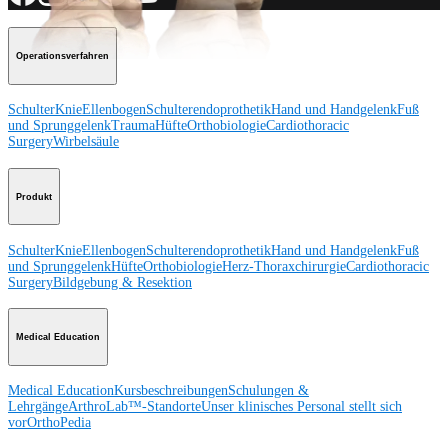
Operationsverfahren
Schulter
Knie
Ellenbogen
Schulterendoprothetik
Hand und Handgelenk
Fuß
und Sprunggelenk
Trauma
Hüfte
Orthobiologie
Cardiothoracic
Surgery
Wirbelsäule
Produkt
Schulter
Knie
Ellenbogen
Schulterendoprothetik
Hand und Handgelenk
Fuß
und Sprunggelenk
Hüfte
Orthobiologie
Herz-Thoraxchirurgie
Cardiothoracic
Surgery
Bildgebung & Resektion
Medical Education
Medical Education
Kursbeschreibungen
Schulungen &
Lehrgänge
ArthroLab™-Standorte
Unser klinisches Personal stellt sich
vor
OrthoPedia