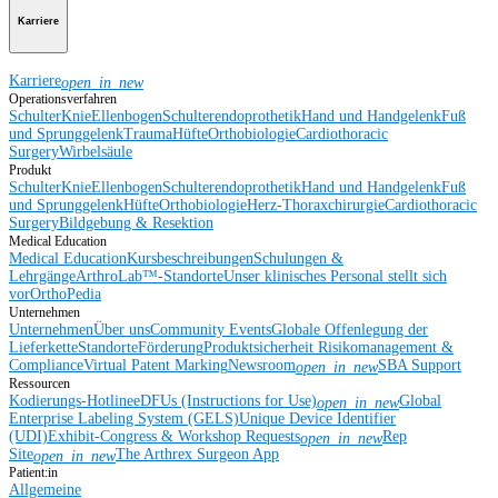
Karriere
Karriere
open_in_new
Operationsverfahren
Schulter
Knie
Ellenbogen
Schulterendoprothetik
Hand und Handgelenk
Fuß
und Sprunggelenk
Trauma
Hüfte
Orthobiologie
Cardiothoracic
Surgery
Wirbelsäule
Produkt
Schulter
Knie
Ellenbogen
Schulterendoprothetik
Hand und Handgelenk
Fuß
und Sprunggelenk
Hüfte
Orthobiologie
Herz-Thoraxchirurgie
Cardiothoracic
Surgery
Bildgebung & Resektion
Medical Education
Medical Education
Kursbeschreibungen
Schulungen &
Lehrgänge
ArthroLab™-Standorte
Unser klinisches Personal stellt sich
vor
OrthoPedia
Unternehmen
Unternehmen
Über uns
Community Events
Globale Offenlegung der
Lieferkette
Standorte
Förderung
Produktsicherheit
Risikomanagement &
Compliance
Virtual Patent Marking
Newsroom
SBA Support
open_in_new
Ressourcen
Kodierungs-Hotline
eDFUs (Instructions for Use)
Global
open_in_new
Enterprise Labeling System (GELS)
Unique Device Identifier
(UDI)
Exhibit-Congress & Workshop Requests
Rep
open_in_new
Site
The Arthrex Surgeon App
open_in_new
Patient:in
Allgemeine