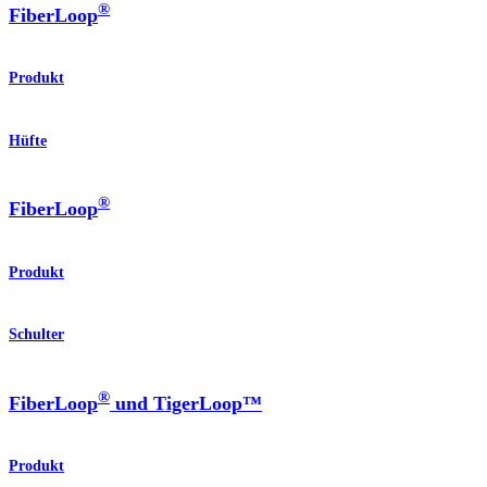
®
FiberLoop
Produkt
Hüfte
®
FiberLoop
Produkt
Schulter
®
FiberLoop
und TigerLoop™
Produkt