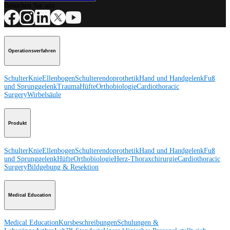
Besuchen Sie uns
Operationsverfahren
Schulter
Knie
Ellenbogen
Schulterendoprothetik
Hand und Handgelenk
Fuß
und Sprunggelenk
Trauma
Hüfte
Orthobiologie
Cardiothoracic
Surgery
Wirbelsäule
Produkt
Schulter
Knie
Ellenbogen
Schulterendoprothetik
Hand und Handgelenk
Fuß
und Sprunggelenk
Hüfte
Orthobiologie
Herz-Thoraxchirurgie
Cardiothoracic
Surgery
Bildgebung & Resektion
Medical Education
Medical Education
Kursbeschreibungen
Schulungen &