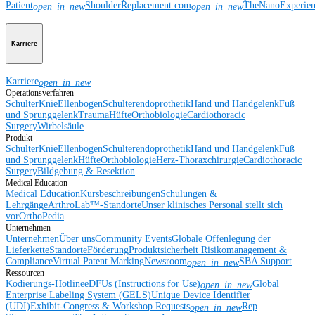
Patient
ShoulderReplacement.com
TheNanoExperie
open_in_new
open_in_new
Karriere
Karriere
open_in_new
Operationsverfahren
Schulter
Knie
Ellenbogen
Schulterendoprothetik
Hand und Handgelenk
Fuß
und Sprunggelenk
Trauma
Hüfte
Orthobiologie
Cardiothoracic
Surgery
Wirbelsäule
Produkt
Schulter
Knie
Ellenbogen
Schulterendoprothetik
Hand und Handgelenk
Fuß
und Sprunggelenk
Hüfte
Orthobiologie
Herz-Thoraxchirurgie
Cardiothoracic
Surgery
Bildgebung & Resektion
Medical Education
Medical Education
Kursbeschreibungen
Schulungen &
Lehrgänge
ArthroLab™-Standorte
Unser klinisches Personal stellt sich
vor
OrthoPedia
Unternehmen
Unternehmen
Über uns
Community Events
Globale Offenlegung der
Lieferkette
Standorte
Förderung
Produktsicherheit
Risikomanagement &
Compliance
Virtual Patent Marking
Newsroom
SBA Support
open_in_new
Ressourcen
Kodierungs-Hotline
eDFUs (Instructions for Use)
Global
open_in_new
Enterprise Labeling System (GELS)
Unique Device Identifier
(UDI)
Exhibit-Congress & Workshop Requests
Rep
open_in_new