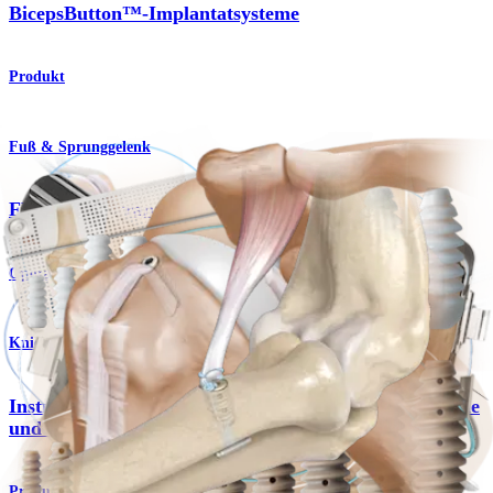
BicepsButton™-Implantatsysteme
Produkt
Fuß & Sprunggelenk
FHL-Sehnentransfer
Operationsverfahren
Knie
Instrumente für die Hamstring-Transplantat-entnahme
und -präparation
Produkt