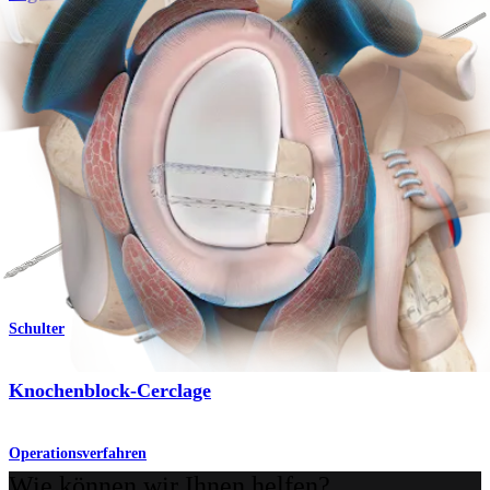
Operationsverfahren
Schulter
Spannbares AC-Rekonstrukionsverfahren mit
niedrigem Profil
Operationsverfahren
Schulter
Knochenblock-Cerclage
Operationsverfahren
Wie können wir Ihnen helfen?