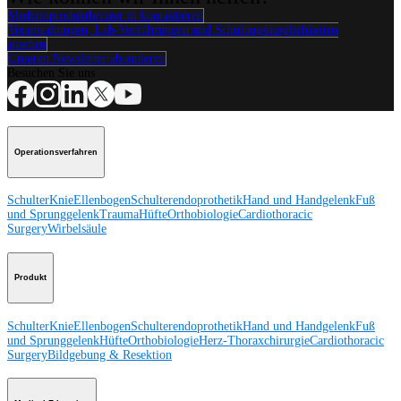
Medizinproduktberater:in kontaktieren
Veranstaltungen, Lab-Vorführungen und Schulungsmöglichkeiten
ansehen
Unseren Newsletter abonnieren
Besuchen Sie uns
Operationsverfahren
Schulter
Knie
Ellenbogen
Schulterendoprothetik
Hand und Handgelenk
Fuß
und Sprunggelenk
Trauma
Hüfte
Orthobiologie
Cardiothoracic
Surgery
Wirbelsäule
Produkt
Schulter
Knie
Ellenbogen
Schulterendoprothetik
Hand und Handgelenk
Fuß
und Sprunggelenk
Hüfte
Orthobiologie
Herz-Thoraxchirurgie
Cardiothoracic
Surgery
Bildgebung & Resektion