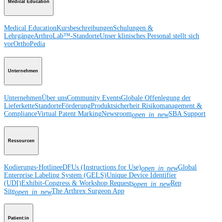
Medical Education
Medical Education
Kursbeschreibungen
Schulungen &
Lehrgänge
ArthroLab™-Standorte
Unser klinisches Personal stellt sich
vor
OrthoPedia
Unternehmen
Unternehmen
Über uns
Community Events
Globale Offenlegung der
Lieferkette
Standorte
Förderung
Produktsicherheit
Risikomanagement &
Compliance
Virtual Patent Marking
Newsroom
SBA Support
open_in_new
Ressourcen
Kodierungs-Hotline
eDFUs (Instructions for Use)
Global
open_in_new
Enterprise Labeling System (GELS)
Unique Device Identifier
(UDI)
Exhibit-Congress & Workshop Requests
Rep
open_in_new
Site
The Arthrex Surgeon App
open_in_new
Patient:in