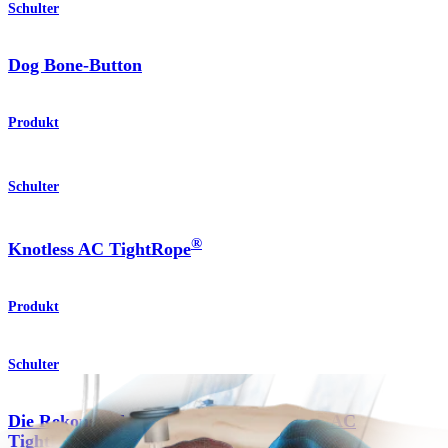
Schulter
Dog Bone-Button
Produkt
Schulter
®
Knotless AC TightRope
Produkt
Schulter
Die Rekonstruktionstechnik mit Knotless AC
TightRope®