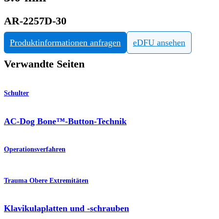
AR-2257D-30
Produktinformationen anfragen
eDFU ansehen
Verwandte Seiten
Schulter
AC-Dog Bone™-Button-Technik
Operationsverfahren
Trauma Obere Extremitäten
Klavikulaplatten und -schrauben