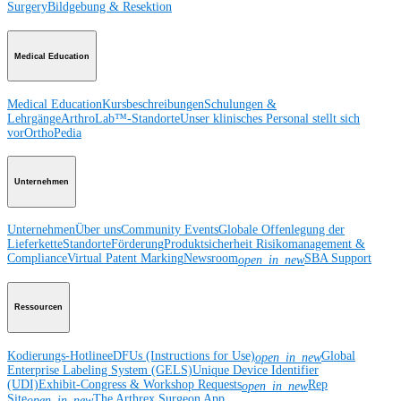
Surgery
Bildgebung & Resektion
Medical Education
Medical Education
Kursbeschreibungen
Schulungen &
Lehrgänge
ArthroLab™-Standorte
Unser klinisches Personal stellt sich
vor
OrthoPedia
Unternehmen
Unternehmen
Über uns
Community Events
Globale Offenlegung der
Lieferkette
Standorte
Förderung
Produktsicherheit
Risikomanagement &
Compliance
Virtual Patent Marking
Newsroom
SBA Support
open_in_new
Ressourcen
Kodierungs-Hotline
eDFUs (Instructions for Use)
Global
open_in_new
Enterprise Labeling System (GELS)
Unique Device Identifier
(UDI)
Exhibit-Congress & Workshop Requests
Rep
open_in_new
Site
The Arthrex Surgeon App
open_in_new