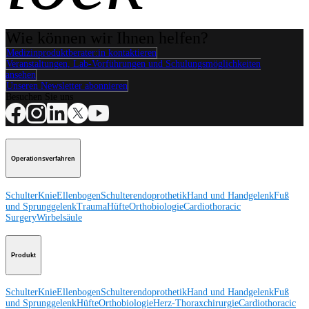
Wie können wir Ihnen helfen?
Medizinproduktberater:in kontaktieren
Veranstaltungen, Lab-Vorführungen und Schulungsmöglichkeiten
ansehen
Unseren Newsletter abonnieren
Besuchen Sie uns
Operationsverfahren
Schulter
Knie
Ellenbogen
Schulterendoprothetik
Hand und Handgelenk
Fuß
und Sprunggelenk
Trauma
Hüfte
Orthobiologie
Cardiothoracic
Surgery
Wirbelsäule
Produkt
Schulter
Knie
Ellenbogen
Schulterendoprothetik
Hand und Handgelenk
Fuß
und Sprunggelenk
Hüfte
Orthobiologie
Herz-Thoraxchirurgie
Cardiothoracic