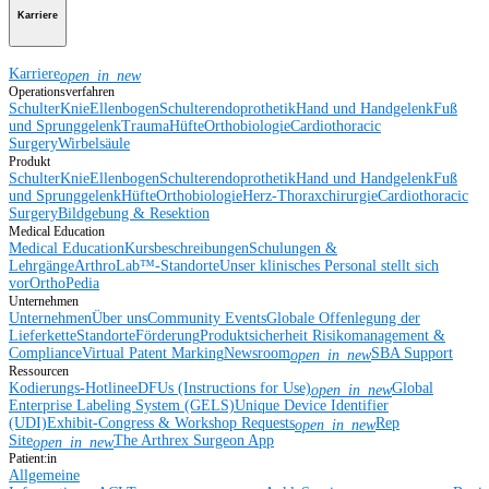
Karriere
Karriere
open_in_new
Operationsverfahren
Schulter
Knie
Ellenbogen
Schulterendoprothetik
Hand und Handgelenk
Fuß
und Sprunggelenk
Trauma
Hüfte
Orthobiologie
Cardiothoracic
Surgery
Wirbelsäule
Produkt
Schulter
Knie
Ellenbogen
Schulterendoprothetik
Hand und Handgelenk
Fuß
und Sprunggelenk
Hüfte
Orthobiologie
Herz-Thoraxchirurgie
Cardiothoracic
Surgery
Bildgebung & Resektion
Medical Education
Medical Education
Kursbeschreibungen
Schulungen &
Lehrgänge
ArthroLab™-Standorte
Unser klinisches Personal stellt sich
vor
OrthoPedia
Unternehmen
Unternehmen
Über uns
Community Events
Globale Offenlegung der
Lieferkette
Standorte
Förderung
Produktsicherheit
Risikomanagement &
Compliance
Virtual Patent Marking
Newsroom
SBA Support
open_in_new
Ressourcen
Kodierungs-Hotline
eDFUs (Instructions for Use)
Global
open_in_new
Enterprise Labeling System (GELS)
Unique Device Identifier
(UDI)
Exhibit-Congress & Workshop Requests
Rep
open_in_new
Site
The Arthrex Surgeon App
open_in_new
Patient:in
Allgemeine