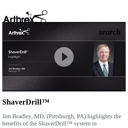
search
Play
Video
ShaverDrill™
Jim Bradley, MD, (Pittsburgh, PA) highlights the
benefits of the ShaverDrill™ system in