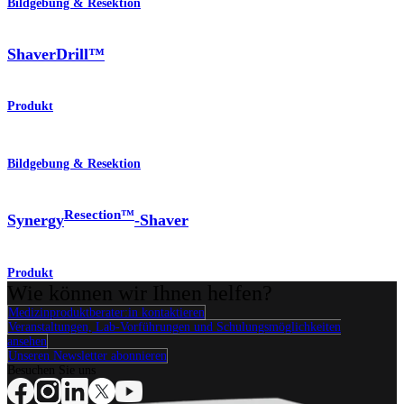
Bildgebung & Resektion
ShaverDrill™
Produkt
Bildgebung & Resektion
Resection™
Synergy
-Shaver
Produkt
Wie können wir Ihnen helfen?
Medizinproduktberater:in kontaktieren
Veranstaltungen, Lab-Vorführungen und Schulungsmöglichkeiten
ansehen
Unseren Newsletter abonnieren
Besuchen Sie uns