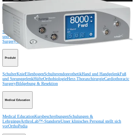
Operationsverfahren
Schulter
Knie
Ellenbogen
Schulterendoprothetik
Hand und Handgelenk
Fuß
und Sprunggelenk
Trauma
Hüfte
Orthobiologie
Cardiothoracic
Surgery
Wirbelsäule
Produkt
Schulter
Knie
Ellenbogen
Schulterendoprothetik
Hand und Handgelenk
Fuß
und Sprunggelenk
Hüfte
Orthobiologie
Herz-Thoraxchirurgie
Cardiothoracic
Surgery
Bildgebung & Resektion
Medical Education
Medical Education
Kursbeschreibungen
Schulungen &
Lehrgänge
ArthroLab™-Standorte
Unser klinisches Personal stellt sich
vor
OrthoPedia