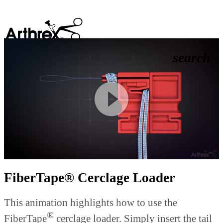
search
Play
Video
FiberTape® Cerclage Loader
This animation highlights how to use the
®
FiberTape
cerclage loader. Simply insert the tail