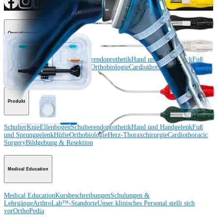
Operationsverfahren
Schulter
Knie
Ellenbogen
Schulterendoprothetik
Hand und Handgelenk
Fuß
und Sprunggelenk
Trauma
Hüfte
Orthobiologie
Cardiothoracic
Surgery
Wirbelsäule
Produkt
Schulter
Knie
Ellenbogen
Schulterendoprothetik
Hand und Handgelenk
Fuß
und Sprunggelenk
Hüfte
Orthobiologie
Herz-Thoraxchirurgie
Cardiothoracic
Surgery
Bildgebung & Resektion
Medical Education
Medical Education
Kursbeschreibungen
Schulungen &
Lehrgänge
ArthroLab™-Standorte
Unser klinisches Personal stellt sich
vor
OrthoPedia