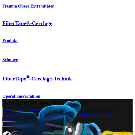
Trauma Obere Extremitäten
FiberTape®-Cerclage
Produkt
Schulter
®
FiberTape
-Cerclage-Technik
Operationsverfahren
Wie können wir Ihnen helfen?
Medizinproduktberater:in kontaktieren
Veranstaltungen, Lab-Vorführungen und Schulungsmöglichkeiten
ansehen
Unseren Newsletter abonnieren
Besuchen Sie uns