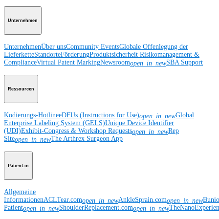
Unternehmen
Unternehmen
Über uns
Community Events
Globale Offenlegung der
Lieferkette
Standorte
Förderung
Produktsicherheit
Risikomanagement &
Compliance
Virtual Patent Marking
Newsroom
SBA Support
open_in_new
Ressourcen
Kodierungs-Hotline
eDFUs (Instructions for Use)
Global
open_in_new
Enterprise Labeling System (GELS)
Unique Device Identifier
(UDI)
Exhibit-Congress & Workshop Requests
Rep
open_in_new
Site
The Arthrex Surgeon App
open_in_new
Patient:in
Allgemeine
Informationen
ACLTear.com
AnkleSprain.com
Buni
open_in_new
open_in_new
Patient
ShoulderReplacement.com
TheNanoExperie
open_in_new
open_in_new