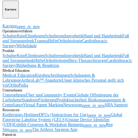
Karriere
Karriere
open_in_new
Operationsverfahren
Schulter
Knie
Ellenbogen
Schulterendoprothetik
Hand und Handgelenk
Fuß
und Sprunggelenk
Trauma
Hüfte
Orthobiologie
Cardiothoracic
Surgery
Wirbelsäule
Produkt
Schulter
Knie
Ellenbogen
Schulterendoprothetik
Hand und Handgelenk
Fuß
und Sprunggelenk
Hüfte
Orthobiologie
Herz-Thoraxchirurgie
Cardiothoracic
Surgery
Bildgebung & Resektion
Medical Education
Medical Education
Kursbeschreibungen
Schulungen &
Lehrgänge
ArthroLab™-Standorte
Unser klinisches Personal stellt sich
vor
OrthoPedia
Unternehmen
Unternehmen
Über uns
Community Events
Globale Offenlegung der
Lieferkette
Standorte
Förderung
Produktsicherheit
Risikomanagement &
Compliance
Virtual Patent Marking
Newsroom
SBA Support
open_in_new
Ressourcen
Kodierungs-Hotline
eDFUs (Instructions for Use)
Global
open_in_new
Enterprise Labeling System (GELS)
Unique Device Identifier
(UDI)
Exhibit-Congress & Workshop Requests
Rep
open_in_new
Site
The Arthrex Surgeon App
open_in_new
Patient:in