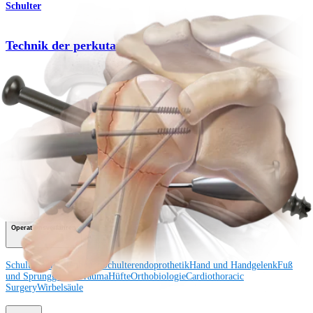
Schulter
Technik der perkutanen Spickung
Operationsverfahren
Wie können wir Ihnen helfen?
Medizinproduktberater:in kontaktieren
Veranstaltungen, Lab-Vorführungen und Schulungsmöglichkeiten
ansehen
Unseren Newsletter abonnieren
Besuchen Sie uns
Operationsverfahren
Schulter
Knie
Ellenbogen
Schulterendoprothetik
Hand und Handgelenk
Fuß
und Sprunggelenk
Trauma
Hüfte
Orthobiologie
Cardiothoracic
Surgery
Wirbelsäule