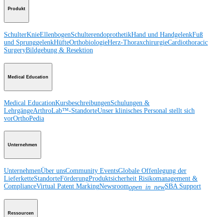
Produkt
Schulter
Knie
Ellenbogen
Schulterendoprothetik
Hand und Handgelenk
Fuß
und Sprunggelenk
Hüfte
Orthobiologie
Herz-Thoraxchirurgie
Cardiothoracic
Surgery
Bildgebung & Resektion
Medical Education
Medical Education
Kursbeschreibungen
Schulungen &
Lehrgänge
ArthroLab™-Standorte
Unser klinisches Personal stellt sich
vor
OrthoPedia
Unternehmen
Unternehmen
Über uns
Community Events
Globale Offenlegung der
Lieferkette
Standorte
Förderung
Produktsicherheit
Risikomanagement &
Compliance
Virtual Patent Marking
Newsroom
SBA Support
open_in_new
Ressourcen