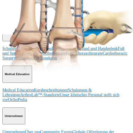
Schulter
Knie
Ellenbogen
Schulterendoprothetik
Hand und Handgelenk
Fuß
und Sprunggelenk
Trauma
Hüfte
Orthobiologie
Cardiothoracic
Surgery
Wirbelsäule
Produkt
Schulter
Knie
Ellenbogen
Schulterendoprothetik
Hand und Handgelenk
Fuß
und Sprunggelenk
Hüfte
Orthobiologie
Herz-Thoraxchirurgie
Cardiothoracic
Surgery
Bildgebung & Resektion
Medical Education
Medical Education
Kursbeschreibungen
Schulungen &
Lehrgänge
ArthroLab™-Standorte
Unser klinisches Personal stellt sich
vor
OrthoPedia
Unternehmen
Unternehmen
Über uns
Community Events
Globale Offenlegung der