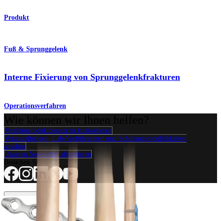
Produkt
Fuß & Sprunggelenk
Interne Fixierung von Sprunggelenkfrakturen
Operationsverfahren
Wie können wir Ihnen helfen?
Medizinproduktberater:in kontaktieren
Veranstaltungen, Lab-Vorführungen und Schulungsmöglichkeiten
ansehen
Unseren Newsletter abonnieren
Besuchen Sie uns
Operationsverfahren