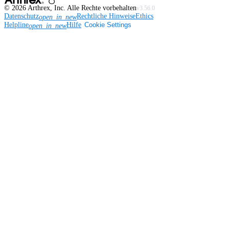
©
2026
Arthrex, Inc. Alle Rechte vorbehalten
v3.56.0
Datenschutz
Rechtliche Hinweise
Ethics
open_in_new
Helpline
Hilfe
Cookie Settings
open_in_new