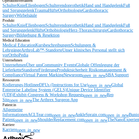
Operationsverfahren
Schulter
Knie
Ellenbogen
Schulterendoprothetik
Hand und Handgelenk
Fuß
und Sprunggelenk
Trauma
Hüfte
Orthobiologie
Cardiothoracic
Surgery
Wirbelsäule
Produkt
Schulter
Knie
Ellenbogen
Schulterendoprothetik
Hand und Handgelenk
Fuß
und Sprunggelenk
Hüfte
Orthobiologie
Herz-Thoraxchirurgie
Cardiothoracic
Surgery
Bildgebung & Resektion
Medical Education
Medical Education
Kursbeschreibungen
Schulungen &
Lehrgänge
ArthroLab™-Standorte
Unser klinisches Personal stellt sich
vor
OrthoPedia
Unternehmen
Unternehmen
Über uns
Community Events
Globale Offenlegung der
Lieferkette
Standorte
Förderung
Produktsicherheit
Risikomanagement &
Compliance
Virtual Patent Marking
Newsroom
SBA Support
open_in_new
Ressourcen
Kodierungs-Hotline
eDFUs (Instructions for Use)
Global
open_in_new
Enterprise Labeling System (GELS)
Unique Device Identifier
(UDI)
Exhibit-Congress & Workshop Requests
Rep
open_in_new
Site
The Arthrex Surgeon App
open_in_new
Patient:in
Allgemeine
Informationen
ACLTear.com
AnkleSprain.com
Buni
open_in_new
open_in_new
Patient
ShoulderReplacement.com
TheNanoExperie
open_in_new
open_in_new
Karriere
Karriere
open_in_new