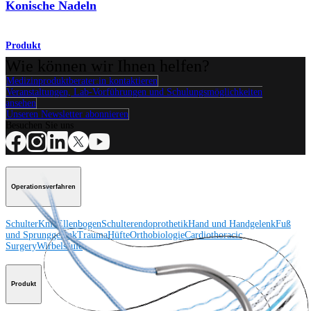
Konische Nadeln
Produkt
Wie können wir Ihnen helfen?
Medizinproduktberater:in kontaktieren
Veranstaltungen, Lab-Vorführungen und Schulungsmöglichkeiten
ansehen
Unseren Newsletter abonnieren
Besuchen Sie uns
Operationsverfahren
Schulter
Knie
Ellenbogen
Schulterendoprothetik
Hand und Handgelenk
Fuß
und Sprunggelenk
Trauma
Hüfte
Orthobiologie
Cardiothoracic
Surgery
Wirbelsäule
Produkt