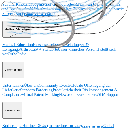
Schulter
Knie
Ellenbogen
Schulterendoprothetik
Hand und Handgelenk
Fuß
und Sprunggelenk
Hüfte
Orthobiologie
Herz-Thoraxchirurgie
Cardiothoracic
Surgery
Bildgebung & Resektion
Medical Education
Medical Education
Kursbeschreibungen
Schulungen &
Lehrgänge
ArthroLab™-Standorte
Unser klinisches Personal stellt sich
vor
OrthoPedia
Unternehmen
Unternehmen
Über uns
Community Events
Globale Offenlegung der
Lieferkette
Standorte
Förderung
Produktsicherheit
Risikomanagement &
Compliance
Virtual Patent Marking
Newsroom
SBA Support
open_in_new
Ressourcen
Kodierungs-Hotline
eDFUs (Instructions for Use)
Global
open_in_new