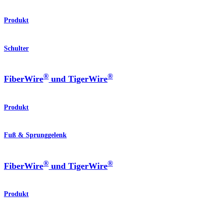
Produkt
Schulter
®
®
FiberWire
und TigerWire
Produkt
Fuß & Sprunggelenk
®
®
FiberWire
und TigerWire
Produkt