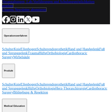
Veranstaltungen, Lab-Vorführungen und Schulungsmöglichkeiten
ansehen
Unseren Newsletter abonnieren
Besuchen Sie uns
Operationsverfahren
Schulter
Knie
Ellenbogen
Schulterendoprothetik
Hand und Handgelenk
Fuß
und Sprunggelenk
Trauma
Hüfte
Orthobiologie
Cardiothoracic
Surgery
Wirbelsäule
Produkt
Schulter
Knie
Ellenbogen
Schulterendoprothetik
Hand und Handgelenk
Fuß
und Sprunggelenk
Hüfte
Orthobiologie
Herz-Thoraxchirurgie
Cardiothoracic
Surgery
Bildgebung & Resektion
Medical Education