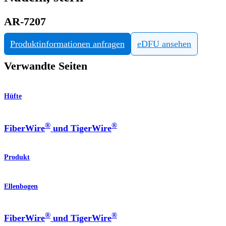
AR-7207
Produktinformationen anfragen
eDFU ansehen
Verwandte Seiten
Hüfte
®
®
FiberWire
und TigerWire
Produkt
Ellenbogen
®
®
FiberWire
und TigerWire