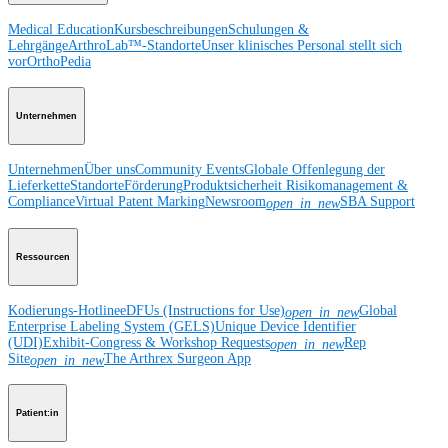
Medical Education
Kursbeschreibungen
Schulungen &
Lehrgänge
ArthroLab™-Standorte
Unser klinisches Personal stellt sich
vor
OrthoPedia
Unternehmen
Unternehmen
Über uns
Community Events
Globale Offenlegung der
Lieferkette
Standorte
Förderung
Produktsicherheit
Risikomanagement &
Compliance
Virtual Patent Marking
Newsroom
SBA Support
open_in_new
Ressourcen
Kodierungs-Hotline
eDFUs (Instructions for Use)
Global
open_in_new
Enterprise Labeling System (GELS)
Unique Device Identifier
(UDI)
Exhibit-Congress & Workshop Requests
Rep
open_in_new
Site
The Arthrex Surgeon App
open_in_new
Patient:in