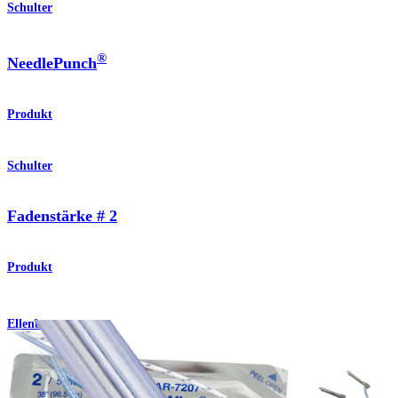
Schulter
®
NeedlePunch
Produkt
Schulter
Fadenstärke # 2
Produkt
Ellenbogen
®
NeedlePunch
II