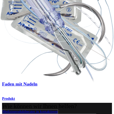
Produkt
Schulter
®
NeedlePunch
II
Produkt
Knie
Faden mit Nadeln
Produkt
Wie können wir Ihnen helfen?
Medizinproduktberater:in kontaktieren