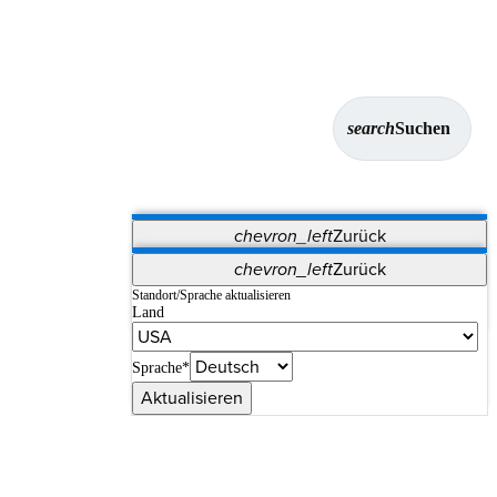
search
Suchen
chevron_left
Zurück
Anwendungen
chevron_left
Zurück
Vet Systems
OrthoPedia Patient
SAP
Standort/Sprache aktualisieren
Land
Supplier Portal
Synergy-Bildgebung und -Resektion
Sprache*
Aktualisieren