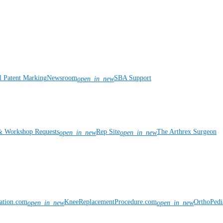
l Patent Marking
Newsroom
SBA Support
open_in_new
& Workshop Requests
Rep Site
The Arthrex Surgeon
open_in_new
open_in_new
vation.com
KneeReplacementProcedure.com
OrthoPedi
open_in_new
open_in_new