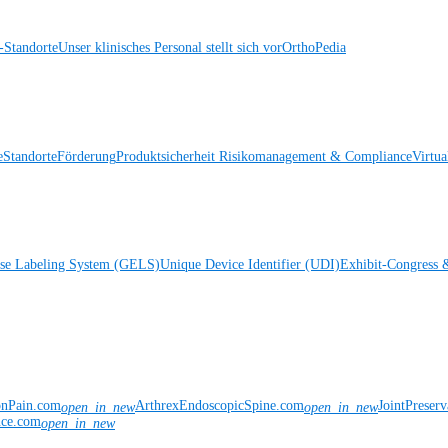
Standorte
Unser klinisches Personal stellt sich vor
OrthoPedia
e
Standorte
Förderung
Produktsicherheit
Risikomanagement & Compliance
Virtua
ise Labeling System (GELS)
Unique Device Identifier (UDI)
Exhibit-Congress 
onPain.com
ArthrexEndoscopicSpine.com
JointPreser
open_in_new
open_in_new
nce.com
open_in_new