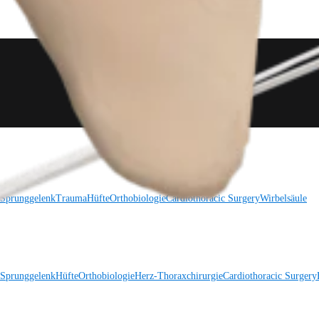
 Sprunggelenk
Trauma
Hüfte
Orthobiologie
Cardiothoracic Surgery
Wirbelsäule
 Sprunggelenk
Hüfte
Orthobiologie
Herz-Thoraxchirurgie
Cardiothoracic Surgery