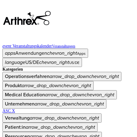
event
Veranstaltungskalender
Veranstaltungen
apps
Anwendungen
chevron_right
Apps
language
US/DE
chevron_right
US/DE
Kategorien
Operationsverfahren
arrow_drop_down
chevron_right
Produkt
arrow_drop_down
chevron_right
Medical Education
arrow_drop_down
chevron_right
Unternehmen
arrow_drop_down
chevron_right
ASC X
Verwaltung
arrow_drop_down
chevron_right
Patient:in
arrow_drop_down
chevron_right
Ressourcen
arrow_drop_down
chevron_right