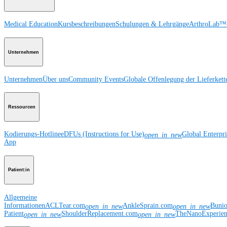
Medical Education
Kursbeschreibungen
Schulungen & Lehrgänge
ArthroLab™-
Unternehmen
Unternehmen
Über uns
Community Events
Globale Offenlegung der Lieferkett
Ressourcen
Kodierungs-Hotline
eDFUs (Instructions for Use)
Global Enterpr
open_in_new
App
Patient:in
Allgemeine
Informationen
ACLTear.com
AnkleSprain.com
Buni
open_in_new
open_in_new
Patient
ShoulderReplacement.com
TheNanoExperie
open_in_new
open_in_new