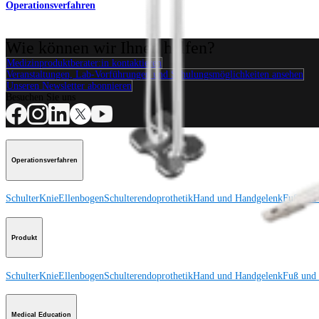
Operationsverfahren
Wie können wir Ihnen helfen?
Medizinproduktberater:in kontaktieren
Veranstaltungen, Lab-Vorführungen und Schulungsmöglichkeiten ansehen
Unseren Newsletter abonnieren
Besuchen Sie uns
Operationsverfahren
Schulter
Knie
Ellenbogen
Schulterendoprothetik
Hand und Handgelenk
Fuß und
Produkt
Schulter
Knie
Ellenbogen
Schulterendoprothetik
Hand und Handgelenk
Fuß und
Medical Education