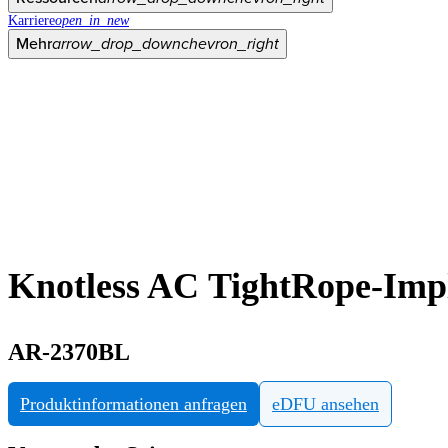
Karriere
open_in_new
Mehr
arrow_drop_down
chevron_right
Knotless AC TightRope-Impl
AR-2370BL
Produktinformationen anfragen
eDFU ansehen