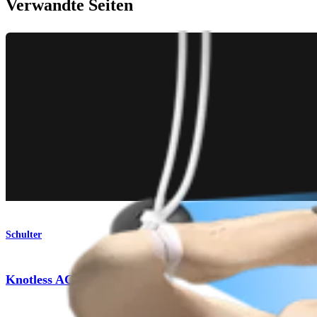
Verwandte Seiten
Schulter
®
Knotless AC TightRope