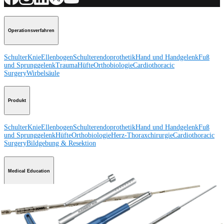
Operationsverfahren
Schulter
Knie
Ellenbogen
Schulterendoprothetik
Hand und Handgelenk
Fuß
und Sprunggelenk
Trauma
Hüfte
Orthobiologie
Cardiothoracic
Surgery
Wirbelsäule
Produkt
Schulter
Knie
Ellenbogen
Schulterendoprothetik
Hand und Handgelenk
Fuß
und Sprunggelenk
Hüfte
Orthobiologie
Herz-Thoraxchirurgie
Cardiothoracic
Surgery
Bildgebung & Resektion
Medical Education
Medical Education
Kursbeschreibungen
Schulungen &
Lehrgänge
ArthroLab™-Standorte
Unser klinisches Personal stellt sich
vor
OrthoPedia