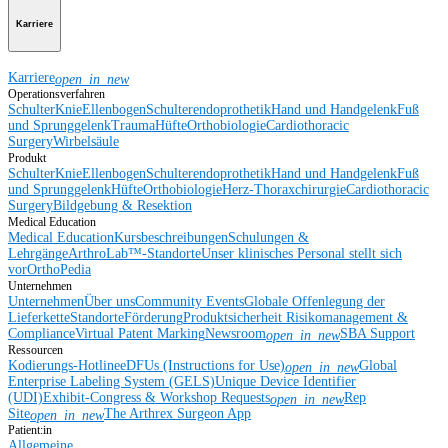
Karriere
Karriere
open_in_new
Operationsverfahren
Schulter
Knie
Ellenbogen
Schulterendoprothetik
Hand und Handgelenk
Fuß
und Sprunggelenk
Trauma
Hüfte
Orthobiologie
Cardiothoracic
Surgery
Wirbelsäule
Produkt
Schulter
Knie
Ellenbogen
Schulterendoprothetik
Hand und Handgelenk
Fuß
und Sprunggelenk
Hüfte
Orthobiologie
Herz-Thoraxchirurgie
Cardiothoracic
Surgery
Bildgebung & Resektion
Medical Education
Medical Education
Kursbeschreibungen
Schulungen &
Lehrgänge
ArthroLab™-Standorte
Unser klinisches Personal stellt sich
vor
OrthoPedia
Unternehmen
Unternehmen
Über uns
Community Events
Globale Offenlegung der
Lieferkette
Standorte
Förderung
Produktsicherheit
Risikomanagement &
Compliance
Virtual Patent Marking
Newsroom
SBA Support
open_in_new
Ressourcen
Kodierungs-Hotline
eDFUs (Instructions for Use)
Global
open_in_new
Enterprise Labeling System (GELS)
Unique Device Identifier
(UDI)
Exhibit-Congress & Workshop Requests
Rep
open_in_new
Site
The Arthrex Surgeon App
open_in_new
Patient:in
Allgemeine