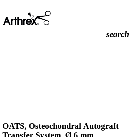
search
OATS, Osteochondral Autograft
Transfer System, Ø 6 mm