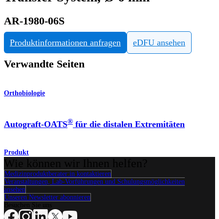
AR-1980-06S
Produktinformationen anfragen
eDFU ansehen
Verwandte Seiten
Orthobiologie
®
Autograft-OATS
für die distalen Extremitäten
Produkt
Wie können wir Ihnen helfen?
Medizinproduktberater:in kontaktieren
Veranstaltungen, Lab-Vorführungen und Schulungsmöglichkeiten
ansehen
Unseren Newsletter abonnieren
Besuchen Sie uns