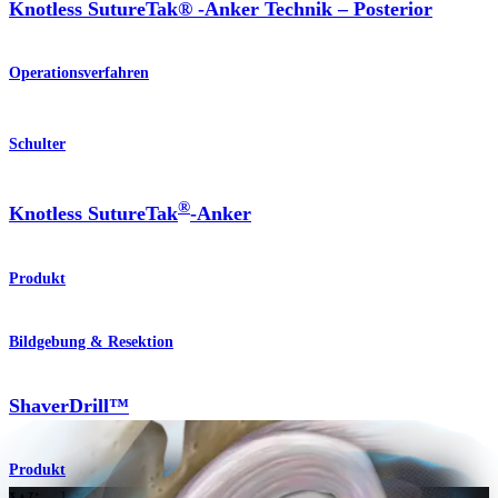
Knotless SutureTak® -Anker Technik – Posterior
Operationsverfahren
Schulter
®
Knotless SutureTak
-Anker
Produkt
Bildgebung & Resektion
ShaverDrill™
Produkt