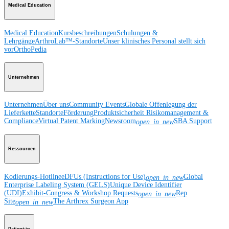
Medical Education
Medical Education
Kursbeschreibungen
Schulungen &
Lehrgänge
ArthroLab™-Standorte
Unser klinisches Personal stellt sich
vor
OrthoPedia
Unternehmen
Unternehmen
Über uns
Community Events
Globale Offenlegung der
Lieferkette
Standorte
Förderung
Produktsicherheit
Risikomanagement &
Compliance
Virtual Patent Marking
Newsroom
SBA Support
open_in_new
Ressourcen
Kodierungs-Hotline
eDFUs (Instructions for Use)
Global
open_in_new
Enterprise Labeling System (GELS)
Unique Device Identifier
(UDI)
Exhibit-Congress & Workshop Requests
Rep
open_in_new
Site
The Arthrex Surgeon App
open_in_new
Patient:in