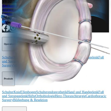
Wie können wir Ihnen helfen?
Medizinproduktberater:in kontaktieren
Veranstaltungen, Lab-Vorführungen und Schulungsmöglichkeiten
ansehen
Unseren Newsletter abonnieren
Besuchen Sie uns
Operationsverfahren
Schulter
Knie
Ellenbogen
Schulterendoprothetik
Hand und Handgelenk
Fuß
und Sprunggelenk
Trauma
Hüfte
Orthobiologie
Cardiothoracic
Surgery
Wirbelsäule
Produkt
Schulter
Knie
Ellenbogen
Schulterendoprothetik
Hand und Handgelenk
Fuß
und Sprunggelenk
Hüfte
Orthobiologie
Herz-Thoraxchirurgie
Cardiothoracic
Surgery
Bildgebung & Resektion