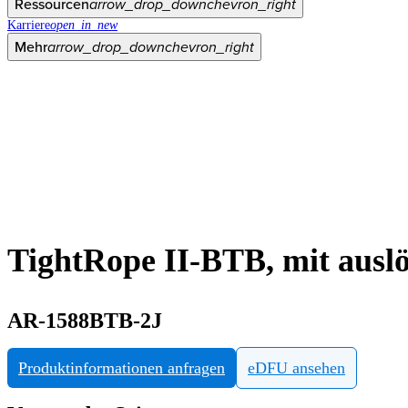
Ressourcen
arrow_drop_down
chevron_right
Karriere
open_in_new
Mehr
arrow_drop_down
chevron_right
TightRope II-BTB, mit aus
AR-1588BTB-2J
Produktinformationen anfragen
eDFU ansehen