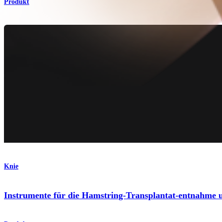
Produkt
Knie
Instrumente für die Hamstring-Transplantat-entnahme 