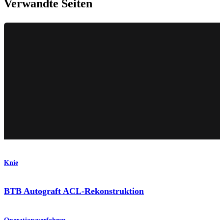
Verwandte Seiten
Knie
BTB Autograft ACL-Rekonstruktion