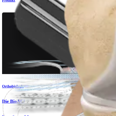
Produkt
Orthobiologie
Die BioACL™-Technik