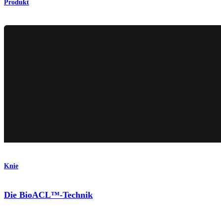
Produkt
Knie
Die BioACL™-Technik