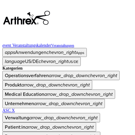
event
Veranstaltungskalender
Veranstaltungen
apps
Anwendungen
chevron_right
Apps
language
US/DE
chevron_right
US/DE
Kategorien
Operationsverfahren
arrow_drop_down
chevron_right
Produkt
arrow_drop_down
chevron_right
Medical Education
arrow_drop_down
chevron_right
Unternehmen
arrow_drop_down
chevron_right
ASC X
Verwaltung
arrow_drop_down
chevron_right
Patient:in
arrow_drop_down
chevron_right