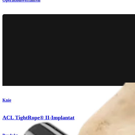
Operationsverfahren
Knie
ACL TightRope® II-Implantat