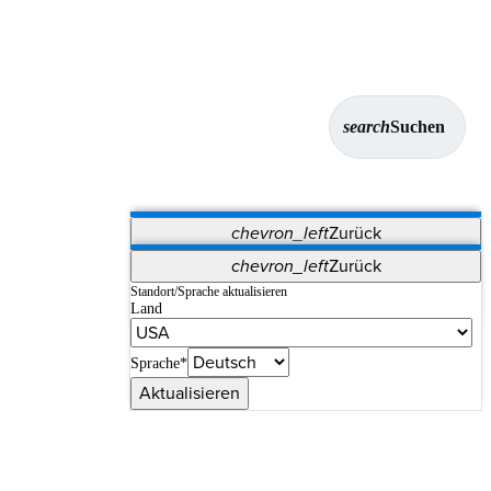
search
Suchen
chevron_left
Zurück
Anwendungen
chevron_left
Zurück
Vet Systems
OrthoPedia Patient
SAP
Standort/Sprache aktualisieren
Land
Supplier Portal
Synergy-Bildgebung und -Resektion
Sprache*
Aktualisieren