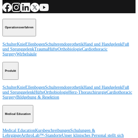
Besuchen Sie uns
Operationsverfahren
Schulter
Knie
Ellenbogen
Schulterendoprothetik
Hand und Handgelenk
Fuß
und Sprunggelenk
Trauma
Hüfte
Orthobiologie
Cardiothoracic
Surgery
Wirbelsäule
Produkt
Schulter
Knie
Ellenbogen
Schulterendoprothetik
Hand und Handgelenk
Fuß
und Sprunggelenk
Hüfte
Orthobiologie
Herz-Thoraxchirurgie
Cardiothoracic
Surgery
Bildgebung & Resektion
Medical Education
Medical Education
Kursbeschreibungen
Schulungen &
Lehrgänge
ArthroLab™-Standorte
Unser klinisches Personal stellt sich