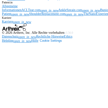
Patient:in
Allgemeine
Informationen
ACLTear.com
AnkleSprain.com
Buni
open_in_new
open_in_new
Patient
ShoulderReplacement.com
TheNanoExperie
open_in_new
open_in_new
Karriere
Karriere
open_in_new
©
2026
Arthrex, Inc. Alle Rechte vorbehalten
v3.56.0
Datenschutz
Rechtliche Hinweise
Ethics
open_in_new
Helpline
Hilfe
Cookie Settings
open_in_new