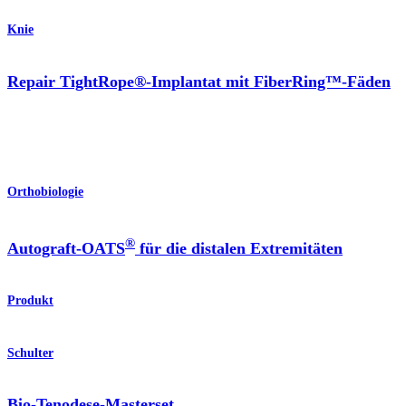
Knie
Repair TightRope®-Implantat mit FiberRing™-Fäden
Orthobiologie
®
Autograft-OATS
für die distalen Extremitäten
Produkt
Schulter
Bio-Tenodese-Masterset