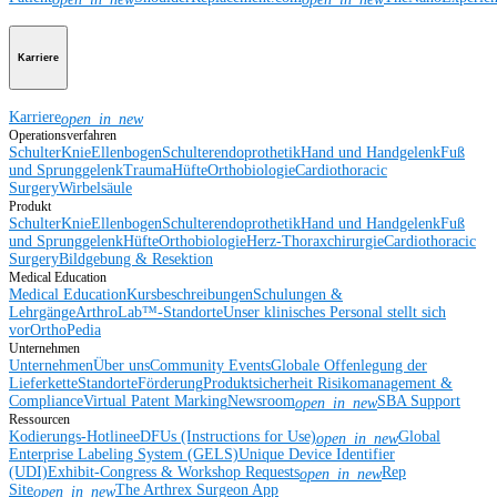
Karriere
Karriere
open_in_new
Operationsverfahren
Schulter
Knie
Ellenbogen
Schulterendoprothetik
Hand und Handgelenk
Fuß
und Sprunggelenk
Trauma
Hüfte
Orthobiologie
Cardiothoracic
Surgery
Wirbelsäule
Produkt
Schulter
Knie
Ellenbogen
Schulterendoprothetik
Hand und Handgelenk
Fuß
und Sprunggelenk
Hüfte
Orthobiologie
Herz-Thoraxchirurgie
Cardiothoracic
Surgery
Bildgebung & Resektion
Medical Education
Medical Education
Kursbeschreibungen
Schulungen &
Lehrgänge
ArthroLab™-Standorte
Unser klinisches Personal stellt sich
vor
OrthoPedia
Unternehmen
Unternehmen
Über uns
Community Events
Globale Offenlegung der
Lieferkette
Standorte
Förderung
Produktsicherheit
Risikomanagement &
Compliance
Virtual Patent Marking
Newsroom
SBA Support
open_in_new
Ressourcen
Kodierungs-Hotline
eDFUs (Instructions for Use)
Global
open_in_new
Enterprise Labeling System (GELS)
Unique Device Identifier
(UDI)
Exhibit-Congress & Workshop Requests
Rep
open_in_new
Site
The Arthrex Surgeon App
open_in_new