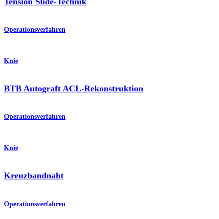
Tension Slide-Technik
Operationsverfahren
Knie
BTB Autograft ACL-Rekonstruktion
Operationsverfahren
Knie
Kreuzbandnaht
Operationsverfahren