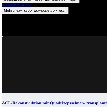
Karriere
open_in_new
Mehr
arrow_drop_down
chevron_right
ACL-Rekonstruktion mit Quadrizepssehnen- transplant