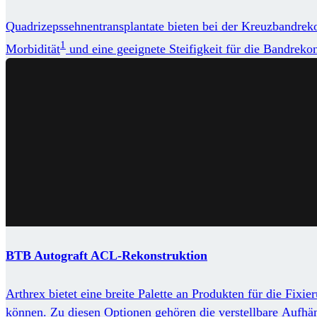
Quadrizepssehnentransplantate bieten bei der Kreuzbandrekon
1
Morbidität
und eine geeignete Steifigkeit für die Bandreko
BTB Autograft ACL-Rekonstruktion
Arthrex bietet eine breite Palette an Produkten für die Fi
können. Zu diesen Optionen gehören die verstellbare Aufhä