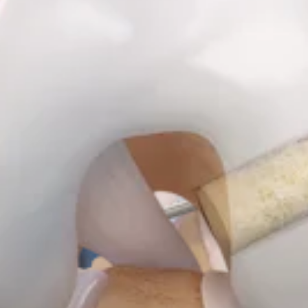
wird. Dank der femoralen und tibialen TightRope-Fixierungsi
arkeit das Nonplusultra bei der ACL-Rekonstruktion.
griffe steht eine Vielzahl von Sehnen-Allograften zur Verfüg
e,2 und weniger postoperative Schmerzen und Steifigkeit.2