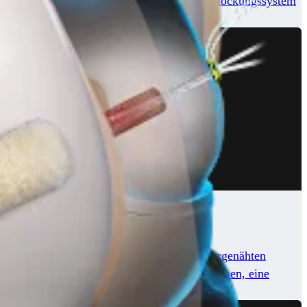
mplantate mit dem proprietären 5-Punkt-Verblockungssystem
ung, darunter auch eine breite Palette an vorgenähten