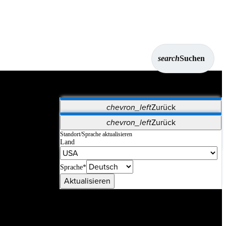
search
Suchen
chevron_left
Zurück
Anwendungen
chevron_left
Zurück
Vet Systems
OrthoPedia Patient
SAP
Standort/Sprache aktualisieren
Land
Supplier Portal
Synergy-Bildgebung und -Resektion
Sprache*
Aktualisieren