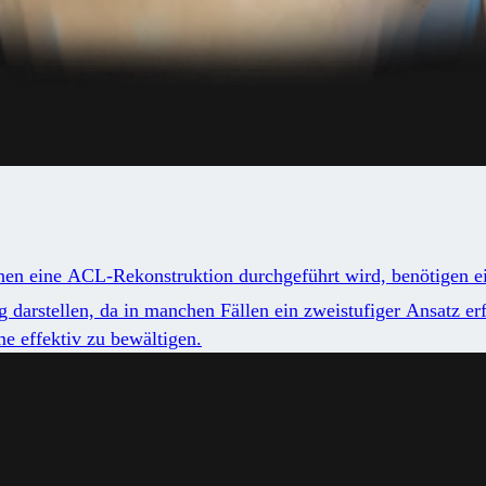
enen eine ACL-Rekonstruktion durchgeführt wird, benötigen e
 darstellen, da in manchen Fällen ein zweistufiger Ansatz erfo
e effektiv zu bewältigen.