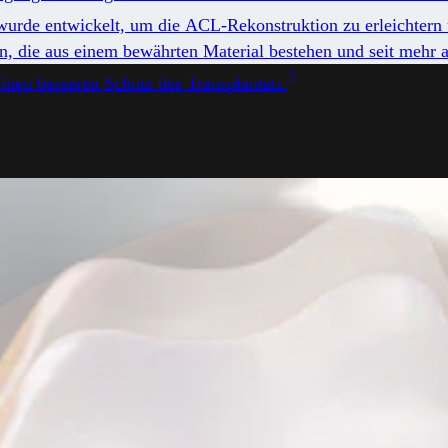
 wurde entwickelt, um die ACL-Rekonstruktion zu erleichtern 
 die aus einem bewährten Material bestehen und seit mehr al
2
inen besseren Schutz des Transplantats.
ischen, minimal-invasiven und reproduzierbaren ACL-Rekonst
bhängige Erstellung von tibialen und femoralen Sacklöchern 