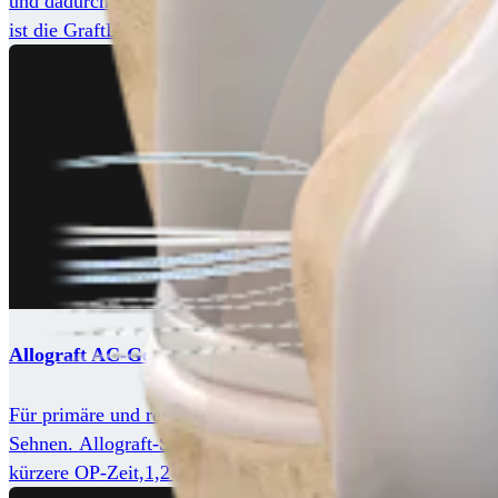
und dadurch eine maximal stabile Fixierung gewährleistet 
ist die GraftLink-Technik im Hinblick auf die Reproduzierb
Allograft AC-Gelenkrekonstruktion
Für primäre und revidierte Bandnaht- und Rekonstruktionsein
Sehnen. Allograft-Sehnen bieten gegenüber Autograft-Sehnen bei Rekonstruktionen viele Vorteile, dazu zählen eine geringere Entnahmemorbidität,1,2 weniger Inzisionen, eine
kürzere OP-Zeit,1,2 größere und kalkulierbare Transplantat