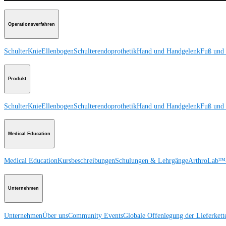
Operationsverfahren
Schulter
Knie
Ellenbogen
Schulterendoprothetik
Hand und Handgelenk
Fuß und
Produkt
Schulter
Knie
Ellenbogen
Schulterendoprothetik
Hand und Handgelenk
Fuß und
Medical Education
Medical Education
Kursbeschreibungen
Schulungen & Lehrgänge
ArthroLab™-
Unternehmen
Unternehmen
Über uns
Community Events
Globale Offenlegung der Lieferkett