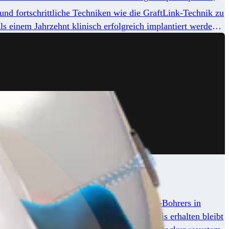
und fortschrittliche Techniken wie die GraftLink-Technik zu
s einem Jahrzehnt klinisch erfolgreich implantiert werden,
ruktion. Die Anwendung des FlipCutter III-Bohrers in
in „Retrobohrtechnik“, wobei die Kortikalis erhalten bleibt