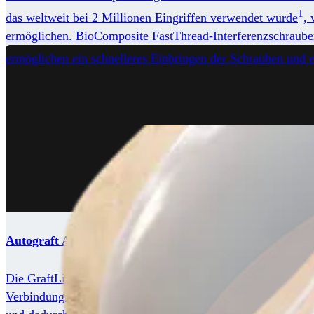
1
das weltweit bei 2 Millionen Eingriffen verwendet wurde
,
ermöglichen. BioComposite FastThread-Interferenzschrauben,
ermöglichen ein schnelleres Einbringen der Schrauben und e
Autograft ACL-Rekonstruktion mit Hamstring
Die GraftLink-Technik ist das Nonplusultra bei der anatom
Verbindung mit anatomischen Bohrlehren ermöglicht eine una