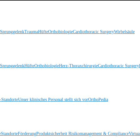
 Sprunggelenk
Trauma
Hüfte
Orthobiologie
Cardiothoracic Surgery
Wirbelsäule
 Sprunggelenk
Hüfte
Orthobiologie
Herz-Thoraxchirurgie
Cardiothoracic Surgery
Standorte
Unser klinisches Personal stellt sich vor
OrthoPedia
e
Standorte
Förderung
Produktsicherheit
Risikomanagement & Compliance
Virtua