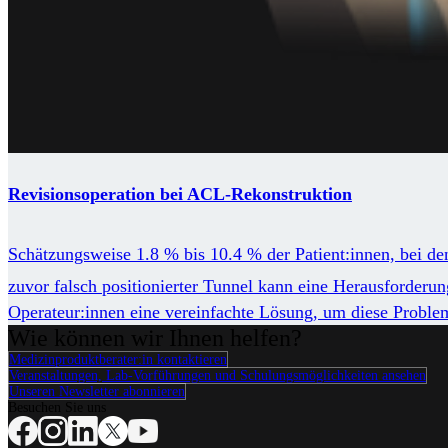
Revisionsoperation bei ACL-Rekonstruktion
Schätzungsweise 1.8 % bis 10.4 % der Patient:innen, bei d
zuvor falsch positionierter Tunnel kann eine Herausforderung
Operateur:innen eine vereinfachte Lösung, um diese Problem
Wie können wir Ihnen helfen?
Medizinproduktberater:in kontaktieren
Veranstaltungen, Lab-Vorführungen und Schulungsmöglichkeiten ansehen
Unseren Newsletter abonnieren
Besuchen Sie uns