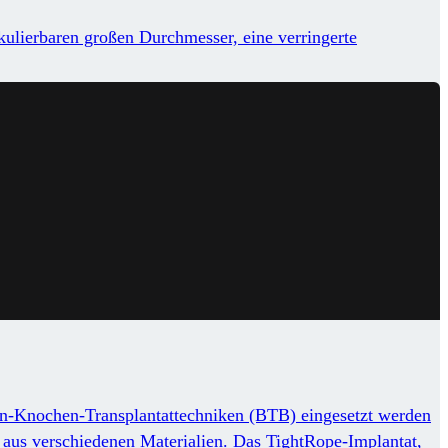
lkulierbaren großen Durchmesser, eine verringerte
hnen-Knochen-Transplantattechniken (BTB) eingesetzt werden
 aus verschiedenen Materialien. Das TightRope-Implantat,