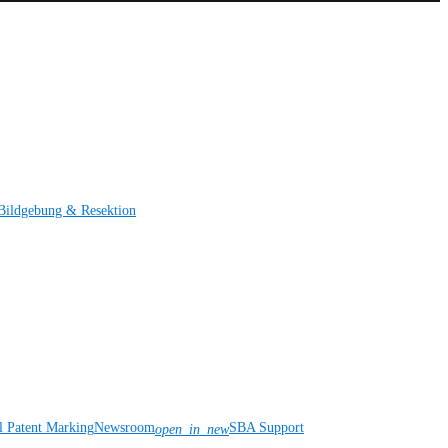
Bildgebung & Resektion
l Patent Marking
Newsroom
SBA Support
open_in_new