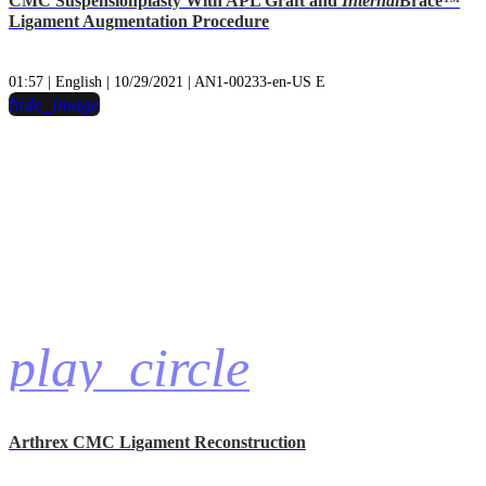
CMC Suspensionplasty With APL Graft and
Internal
Brace™
Ligament Augmentation Procedure
01:57 | English | 10/29/2021 | AN1-00233-en-US E
hide_image
play_circle
Arthrex CMC Ligament Reconstruction