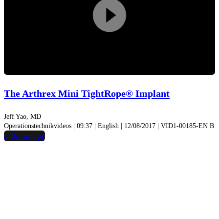
Play
Video
The Arthrex Mini TightRope® Implant
Jeff Yao, MD
Operationstechnikvideos | 09:37 | English | 12/08/2017 | VID1-00185-EN B
hide_image