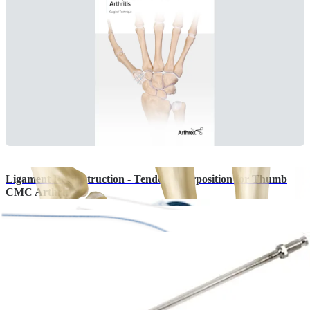
Ligament Reconstruction - Tendon Interposition for Thumb
CMC Arthritis
English | 07/31/2026 | LT1-0410-EN F