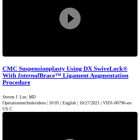
Play
Video
CMC Suspensionplasty Using DX SwiveLock®
With
Internal
Brace™ Ligament Augmentation
Procedure
Steven J. Lee, MD
Operationstechnikvideos | 10:05 | English | 10/27/2021 | VID1-00796-en-
US C