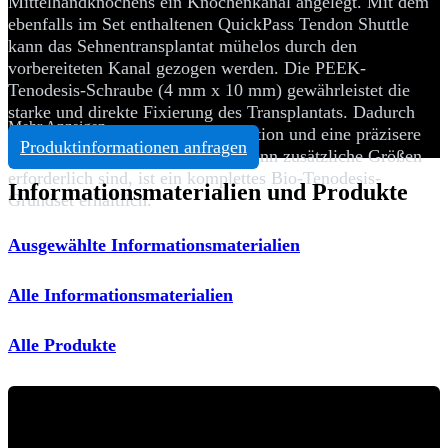
Mittelhandknochens ein Knochenkanal angelegt. Mit dem
ebenfalls im Set enthaltenen QuickPass Tendon Shuttle
kann das Sehnentransplantat mühelos durch den
vorbereiteten Kanal gezogen werden. Die PEEK-
Tenodesis-Schraube (4 mm x 10 mm) gewährleistet die
starke und direkte Fixierung des Transplantats. Dadurch
Mehr Anzeigen
werden eine robustere Rekonstruktion und eine präzisere
Produktinformationen anfragen
Transplantatspannung erreicht. Wenn zusätzliche Größen
erforderlich sind, ist ein komplettes Bio-Tenodesis-
Informationsmaterialien und Produkte
Grundset erhältlich.
Ausgewählte Informationsmaterialien
Alle Informationsmaterialien
Alle Produkte