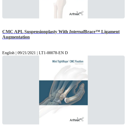
CMC APL Suspensionplasty With
Internal
Brace™ Ligament
Augmentation
English | 09/21/2021 | LT1-00078-EN D