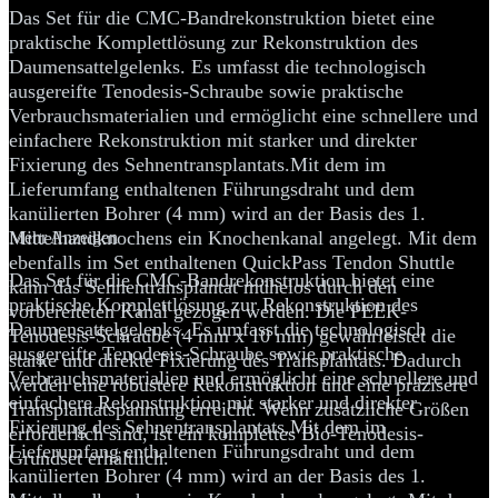
Das Set für die CMC-Bandrekonstruktion bietet eine
praktische Komplettlösung zur Rekonstruktion des
Daumensattelgelenks. Es umfasst die technologisch
ausgereifte Tenodesis-Schraube sowie praktische
Verbrauchsmaterialien und ermöglicht eine schnellere und
einfachere Rekonstruktion mit starker und direkter
Fixierung des Sehnentransplantats.Mit dem im
Lieferumfang enthaltenen Führungsdraht und dem
kanülierten Bohrer (4 mm) wird an der Basis des 1.
Mittelhandknochens ein Knochenkanal angelegt. Mit dem
Mehr Anzeigen
ebenfalls im Set enthaltenen QuickPass Tendon Shuttle
Das Set für die CMC-Bandrekonstruktion bietet eine
kann das Sehnentransplantat mühelos durch den
praktische Komplettlösung zur Rekonstruktion des
vorbereiteten Kanal gezogen werden. Die PEEK-
Daumensattelgelenks. Es umfasst die technologisch
Tenodesis-Schraube (4 mm x 10 mm) gewährleistet die
ausgereifte Tenodesis-Schraube sowie praktische
starke und direkte Fixierung des Transplantats. Dadurch
Verbrauchsmaterialien und ermöglicht eine schnellere und
werden eine robustere Rekonstruktion und eine präzisere
einfachere Rekonstruktion mit starker und direkter
Transplantatspannung erreicht. Wenn zusätzliche Größen
Fixierung des Sehnentransplantats.Mit dem im
erforderlich sind, ist ein komplettes Bio-Tenodesis-
Lieferumfang enthaltenen Führungsdraht und dem
Grundset erhältlich.
kanülierten Bohrer (4 mm) wird an der Basis des 1.