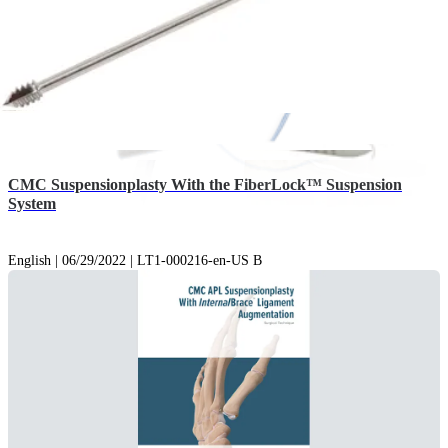
CMC Suspensionplasty With the FiberLock™ Suspension
System
English | 06/29/2022 | LT1-000216-en-US B