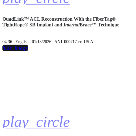
QuadLink™ ACL Reconstruction With the FiberTag®
TightRope® SB Implant and
Internal
Brace™ Technique
04:36 | English | 01/13/2026 | AN1-000717-en-US A
hide_image
play_circle