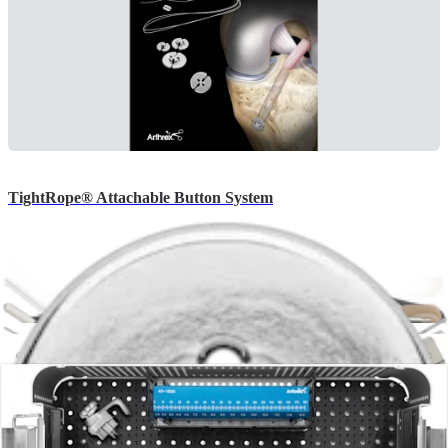
TightRope® Attachable Button System
Brochures | English | 08/29/2018 | LB1-00056-EN C