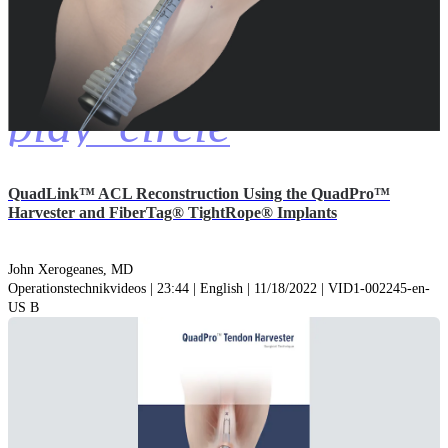
play_circle
QuadLink™ ACL Reconstruction Using the QuadPro™
Harvester and FiberTag® TightRope® Implants
John Xerogeanes, MD
Operationstechnikvideos | 23:44 | English | 11/18/2022 | VID1-002245-en-
US B