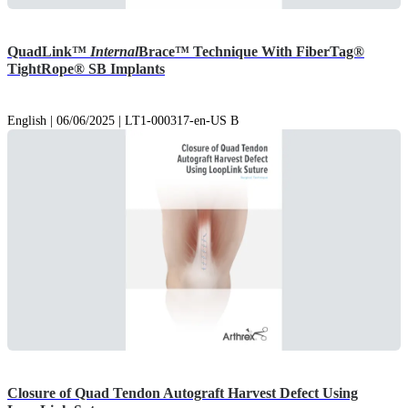
QuadLink™
Internal
Brace™ Technique With FiberTag®
TightRope® SB Implants
English | 06/06/2025 | LT1-000317-en-US B
Closure of Quad Tendon Autograft Harvest Defect Using