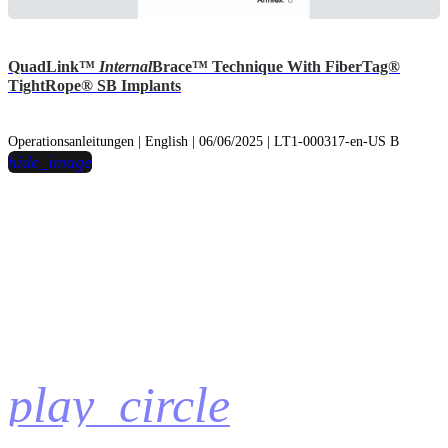
QuadLink™
Internal
Brace™ Technique With FiberTag®
TightRope® SB Implants
Operationsanleitungen | English | 06/06/2025 | LT1-000317-en-US B
hide_image
play_circle