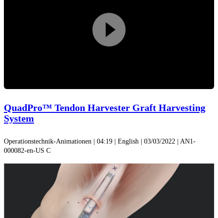
Arthroscopy
. 2007;23(7):744-750. doi:10.1016/j.arthro.2007.01.032
4. Krebs N, Yaish A, O’Neill N. Anatomic evaluation of the
Video
quadriceps tendon in cadaveric specimens: application for anterior
cruciate ligament reconstruction graft choice.
SMRJ
.
2019;4(1):7961. doi:10.51894/001c.7961
abspiel
QuadPro™ Tendon Harvester Graft Harvesting
System
Operationstechnik-Animationen | 04:19 | English | 03/03/2022 | AN1-
000082-en-US C