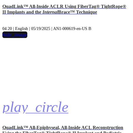
QuadLink™ All-Inside ACLR Using FiberTag® TightRope®
II Implants and the
Internal
Brace™ Technique
04:20 | English | 05/19/2025 | AN1-000619-en-US B
hide_image
play_circle
QuadLink™ All-Epiphyseal, All-Inside ACL Reconstruction