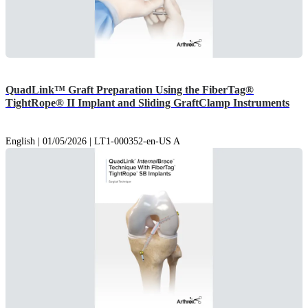
QuadLink™ Graft Preparation Using the FiberTag®
TightRope® II Implant and Sliding GraftClamp Instruments
English | 01/05/2026 | LT1-000352-en-US A