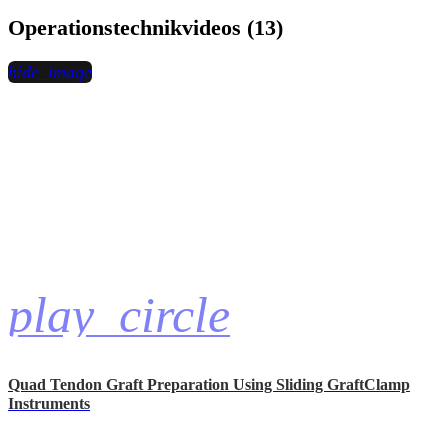
Operationstechnikvideos (13)
hide_image
play_circle
Quad Tendon Graft Preparation Using Sliding GraftClamp
Instruments