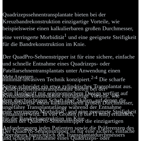
Quadrizepssehnen- transplantat
Quadrizepssehnentransplantate bieten bei der
Kreuzbandrekonstruktion einzigartige Vorteile, wie
beispielsweise einen kalkulierbaren großen Durchmesser,
1
eine verringerte Morbidität
und eine geeignete Steifigkeit
für die Bandrekonstruktion im Knie.
Der QuadPro-Sehnenstripper ist für eine sichere, einfache
und schnelle Entnahme eines Quadrizeps- oder
Patellarsehnentransplantats unter Anwendung einen
Mehr Anzeigen
2-4
minimal-invasiven Technik konzipiert.
Die scharfe
Spitze schneidet ein etwa zylindrisches Transplantat aus.
Quadrizepssehnentransplantate bieten bei der
Sein Handgriff mit ergonomischem Design verfügt auf
Kreuzbandrekonstruktion einzigartige Vorteile, wie
dem durchsichtigen Schaft über Skalen, auf denen die
beispielsweise einen kalkulierbaren großen Durchmesser,
ungefähre Transplantatlänge während der Entnahme
1
eine verringerte Morbidität
und eine geeignete Steifigkeit
visualisiert wird. In vier Größen (8 bis 11 mm) erhältlich,
für die Bandrekonstruktion im Knie.
sodass der QuadPro-Sehnenstripper die einzigartigen
Anforderungen jedes Patienten sowie die Präferenzen des
Der QuadPro-Sehnenstripper ist für eine sichere, einfache
Operateurs hinsichtlich des Transplantatdurchmessers
und schnelle Entnahme eines Quadrizeps- oder