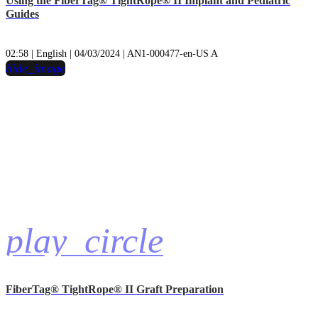
Using the FiberTag® TightRope® II Implant and Pediatric
Guides
02:58 | English | 04/03/2024 | AN1-000477-en-US A
hide_image
play_circle
FiberTag® TightRope® II Graft Preparation