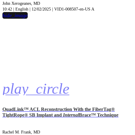
John Xerogeanes, MD
10:42 | English | 12/02/2025 | VID1-008507-en-US A
hide_image
play_circle
QuadLink™ ACL Reconstruction With the FiberTag®
TightRope® SB Implant and
Internal
Brace™ Technique
Rachel M. Frank, MD