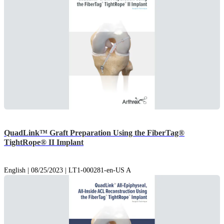
QuadLink™ Graft Preparation Using the FiberTag®
TightRope® II Implant
English | 08/25/2023 | LT1-000281-en-US A