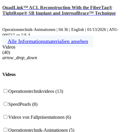
QuadLink™ ACL Reconstruction With the FiberTag®
TightRope® SB Implant and
Internal
Brace™ Technique
Operationstechnik-Animationen | 04:36 | English | 01/13/2026 | AN1-
000717-en-US A
Alle Informationsmaterialien ansehen
Videos
(
40
)
arrow_drop_down
Videos
Operationstechnikvideos (13)
SpeedPearls (8)
Videos von Fallpräsentationen (6)
Operationstechnik-Animationen (5)