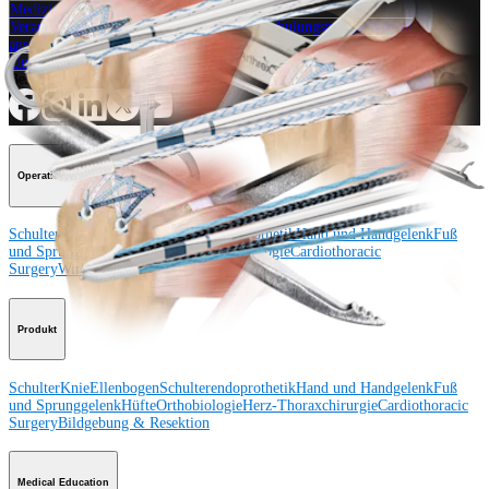
Medizinproduktberater:in kontaktieren
Veranstaltungen, Lab-Vorführungen und Schulungsmöglichkeiten
ansehen
Unseren Newsletter abonnieren
Besuchen Sie uns
Operationsverfahren
Schulter
Knie
Ellenbogen
Schulterendoprothetik
Hand und Handgelenk
Fuß
und Sprunggelenk
Trauma
Hüfte
Orthobiologie
Cardiothoracic
Surgery
Wirbelsäule
Produkt
Schulter
Knie
Ellenbogen
Schulterendoprothetik
Hand und Handgelenk
Fuß
und Sprunggelenk
Hüfte
Orthobiologie
Herz-Thoraxchirurgie
Cardiothoracic
Surgery
Bildgebung & Resektion
Medical Education