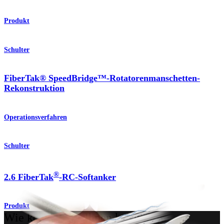
Produkt
Schulter
FiberTak® SpeedBridge™-Rotatorenmanschetten-
Rekonstruktion
Operationsverfahren
Schulter
®
2.6 FiberTak
-RC-Softanker
Produkt
Wie können wir Ihnen helfen?