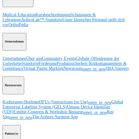
Medical Education
Kursbeschreibungen
Schulungen &
Lehrgänge
ArthroLab™-Standorte
Unser klinisches Personal stellt sich
vor
OrthoPedia
Unternehmen
Unternehmen
Über uns
Community Events
Globale Offenlegung der
Lieferkette
Standorte
Förderung
Produktsicherheit
Risikomanagement &
Compliance
Virtual Patent Marking
Newsroom
SBA Support
open_in_new
Ressourcen
Kodierungs-Hotline
eDFUs (Instructions for Use)
Global
open_in_new
Enterprise Labeling System (GELS)
Unique Device Identifier
(UDI)
Exhibit-Congress & Workshop Requests
Rep
open_in_new
Site
The Arthrex Surgeon App
open_in_new
Patient:in