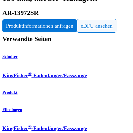
AR-13972SR
Produktinformationen anfragen
eDFU ansehen
Verwandte Seiten
Schulter
®
KingFisher
-Fadenfänger/Fasszange
Produkt
Ellenbogen
®
KingFisher
-Fadenfänger/Fasszange