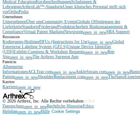
Medical Education
Kursbeschreibungen
Schulungen &
Lehrgänge
ArthroLab™-Standorte
Unser klinisches Personal stellt sich
vor
OrthoPedia
Unternehmen
Unternehmen
Über uns
Community Events
Globale Offenlegung der
Lieferkette
Standorte
Förderung
Produktsicherheit
Risikomanagement &
Compliance
Virtual Patent Marking
Newsroom
SBA Support
open_in_new
Ressourcen
Kodierungs-Hotline
eDFUs (Instructions for Use)
Global
open_in_new
Enterprise Labeling System (GELS)
Unique Device Identifier
(UDI)
Exhibit-Congress & Workshop Requests
Rep
open_in_new
Site
The Arthrex Surgeon App
open_in_new
Patient:in
Allgemeine
Informationen
ACLTear.com
AnkleSprain.com
Buni
open_in_new
open_in_new
Patient
ShoulderReplacement.com
TheNanoExperie
open_in_new
open_in_new
Karriere
Karriere
open_in_new
©
2026
Arthrex, Inc. Alle Rechte vorbehalten
v3.56.0
Datenschutz
Rechtliche Hinweise
Ethics
open_in_new
Helpline
Hilfe
Cookie Settings
open_in_new