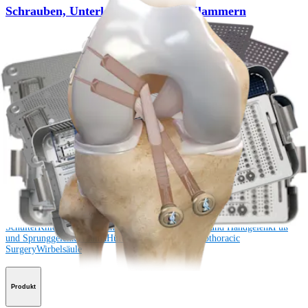
Schrauben, Unterlegscheiben und Klammern
Produkt
Wie können wir Ihnen helfen?
Medizinproduktberater:in kontaktieren
Veranstaltungen, Lab-Vorführungen und Schulungsmöglichkeiten
ansehen
Unseren Newsletter abonnieren
Besuchen Sie uns
Operationsverfahren
Schulter
Knie
Ellenbogen
Schulterendoprothetik
Hand und Handgelenk
Fuß
und Sprunggelenk
Trauma
Hüfte
Orthobiologie
Cardiothoracic
Surgery
Wirbelsäule
Produkt