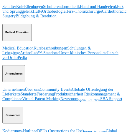
Schulter
Knie
Ellenbogen
Schulterendoprothetik
Hand und Handgelenk
Fuß
und Sprunggelenk
Hüfte
Orthobiologie
Herz-Thoraxchirurgie
Cardiothoracic
Surgery
Bildgebung & Resektion
Medical Education
Medical Education
Kursbeschreibungen
Schulungen &
Lehrgänge
ArthroLab™-Standorte
Unser klinisches Personal stellt sich
vor
OrthoPedia
Unternehmen
Unternehmen
Über uns
Community Events
Globale Offenlegung der
Lieferkette
Standorte
Förderung
Produktsicherheit
Risikomanagement &
Compliance
Virtual Patent Marking
Newsroom
SBA Support
open_in_new
Ressourcen
Kodierungs-Hotline
eDFUs (Instructions for Use)
Global
open_in_new