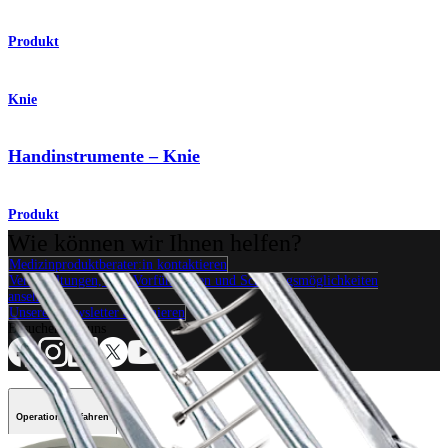
Produkt
Knie
Handinstrumente – Knie
Produkt
Wie können wir Ihnen helfen?
Medizinproduktberater:in kontaktieren
Veranstaltungen, Lab-Vorführungen und Schulungsmöglichkeiten
ansehen
Unseren Newsletter abonnieren
Besuchen Sie uns
Operationsverfahren