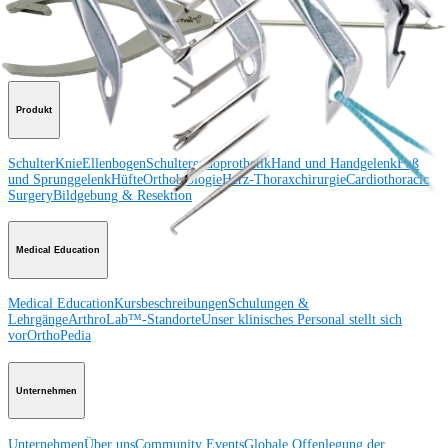
Schulter
Knie
Ellenbogen
Schulterendoprothetik
Hand und Handgelenk
Fuß
und Sprunggelenk
Trauma
Hüfte
Orthobiologie
Cardiothoracic
Surgery
Wirbelsäule
Produkt
Schulter
Knie
Ellenbogen
Schulterendoprothetik
Hand und Handgelenk
Fuß
und Sprunggelenk
Hüfte
Orthobiologie
Herz-Thoraxchirurgie
Cardiothoracic
Surgery
Bildgebung & Resektion
Medical Education
Medical Education
Kursbeschreibungen
Schulungen &
Lehrgänge
ArthroLab™-Standorte
Unser klinisches Personal stellt sich
vor
OrthoPedia
Unternehmen
Unternehmen
Über uns
Community Events
Globale Offenlegung der