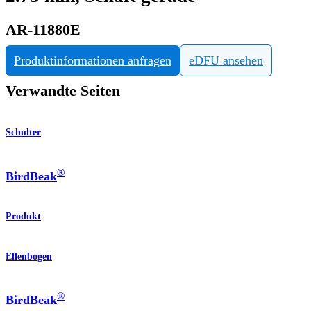
AR-11880E
Produktinformationen anfragen
eDFU ansehen
Verwandte Seiten
Schulter
®
BirdBeak
Produkt
Ellenbogen
®
BirdBeak