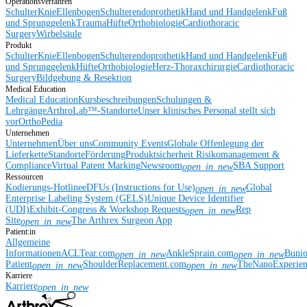
Operationsverfahren
Schulter
Knie
Ellenbogen
Schulterendoprothetik
Hand und Handgelenk
Fuß
und Sprunggelenk
Trauma
Hüfte
Orthobiologie
Cardiothoracic
Surgery
Wirbelsäule
Produkt
Schulter
Knie
Ellenbogen
Schulterendoprothetik
Hand und Handgelenk
Fuß
und Sprunggelenk
Hüfte
Orthobiologie
Herz-Thoraxchirurgie
Cardiothoracic
Surgery
Bildgebung & Resektion
Medical Education
Medical Education
Kursbeschreibungen
Schulungen &
Lehrgänge
ArthroLab™-Standorte
Unser klinisches Personal stellt sich
vor
OrthoPedia
Unternehmen
Unternehmen
Über uns
Community Events
Globale Offenlegung der
Lieferkette
Standorte
Förderung
Produktsicherheit
Risikomanagement &
Compliance
Virtual Patent Marking
Newsroom
SBA Support
open_in_new
Ressourcen
Kodierungs-Hotline
eDFUs (Instructions for Use)
Global
open_in_new
Enterprise Labeling System (GELS)
Unique Device Identifier
(UDI)
Exhibit-Congress & Workshop Requests
Rep
open_in_new
Site
The Arthrex Surgeon App
open_in_new
Patient:in
Allgemeine
Informationen
ACLTear.com
AnkleSprain.com
Buni
open_in_new
open_in_new
Patient
ShoulderReplacement.com
TheNanoExperie
open_in_new
open_in_new
Karriere
Karriere
open_in_new