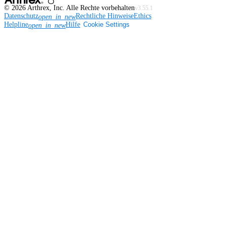
©
2026
Arthrex, Inc. Alle Rechte vorbehalten
v3.55.1
Datenschutz
Rechtliche Hinweise
Ethics
open_in_new
Helpline
Hilfe
Cookie Settings
open_in_new