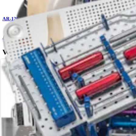
AR-1269S
ACL-Instrumentenset
Verwandte Seiten