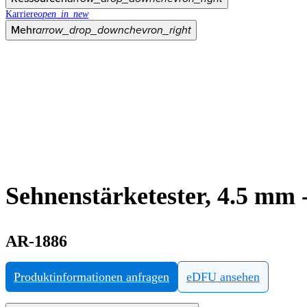
Karriere
open_in_new
Mehr
arrow_drop_down
chevron_right
Sehnenstärketester, 4.5 mm 
AR-1886
Produktinformationen anfragen
eDFU ansehen