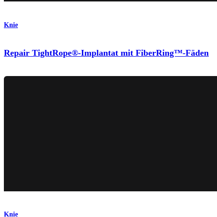
Knie
Repair TightRope®-Implantat mit FiberRing™-Fäden
Knie