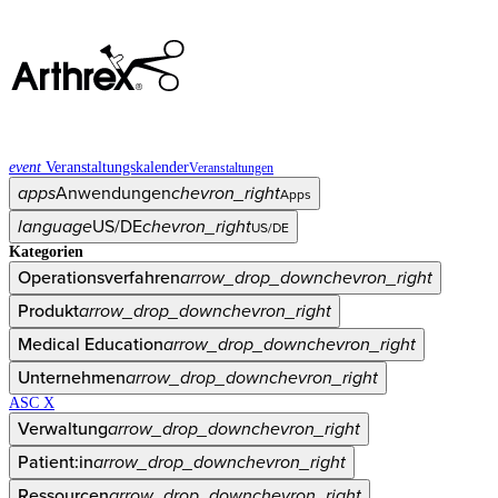
event
Veranstaltungskalender
Veranstaltungen
apps
Anwendungen
chevron_right
Apps
language
US/DE
chevron_right
US/DE
Kategorien
Operationsverfahren
arrow_drop_down
chevron_right
Produkt
arrow_drop_down
chevron_right
Medical Education
arrow_drop_down
chevron_right
Unternehmen
arrow_drop_down
chevron_right
ASC X
Verwaltung
arrow_drop_down
chevron_right
Patient:in
arrow_drop_down
chevron_right
Ressourcen
arrow_drop_down
chevron_right