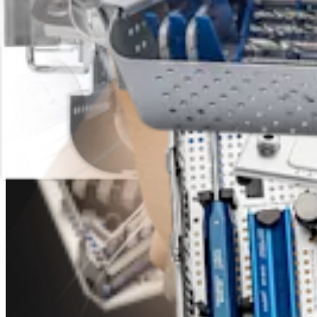
Knie
BTB Autograft ACL-Rekonstruktion
Operationsverfahren