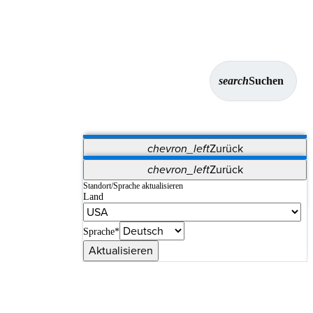
search
Suchen
chevron_left
Zurück
Anwendungen
chevron_left
Zurück
Vet Systems
OrthoPedia Patient
SAP
Standort/Sprache aktualisieren
Land
Supplier Portal
Synergy-Bildgebung und -Resektion
Sprache*
Aktualisieren