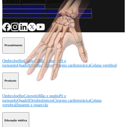
Como podemos ajudar?
Contacte um representante
Veja eventos, laboratórios e oportunidades educacionais
Inscreva-se para receber: O que há de novo na Arthrex?
Conecte-se conosco
Procedimento
Ombro
Joelho
Cotovelo
Mão e punho
Pé e
tornozelo
Quadril
Ortobiológicos
Cirurgia cardiotorácica
Coluna vertebral
Producto
Ombro
Joelho
Cotovelo
Mão e punho
Pé e
tornozelo
Quadril
Ortobiológicos
Cirurgia cardiotorácica
Coluna
vertebral
Imagem e ressecção
Educação médica