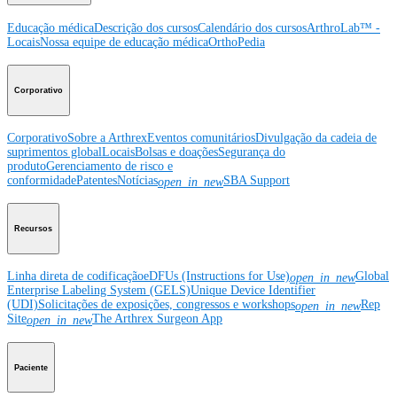
Educação médica
Descrição dos cursos
Calendário dos cursos
ArthroLab™ -
Locais
Nossa equipe de educação médica
OrthoPedia
Corporativo
Corporativo
Sobre a Arthrex
Eventos comunitários
Divulgação da cadeia de
suprimentos global
Locais
Bolsas e doações
Segurança do
produto
Gerenciamento de risco e
conformidade
Patentes
Notícias
SBA Support
open_in_new
Recursos
Linha direta de codificação
eDFUs (Instructions for Use)
Global
open_in_new
Enterprise Labeling System (GELS)
Unique Device Identifier
(UDI)
Solicitações de exposições, congressos e workshops
Rep
open_in_new
Site
The Arthrex Surgeon App
open_in_new
Paciente