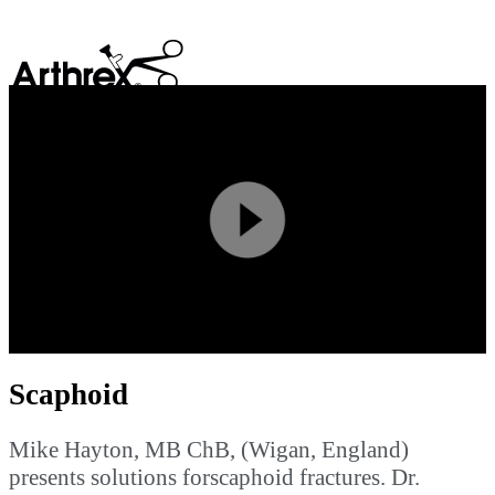
search
Play
Video
Scaphoid
Mike Hayton, MB ChB, (Wigan, England)
presents solutions forscaphoid fractures. Dr.