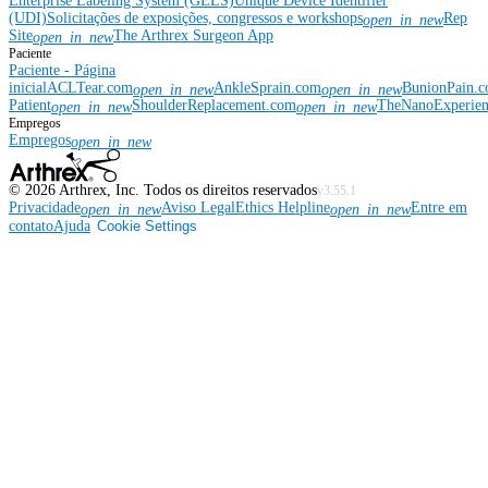
Enterprise Labeling System (GELS)
Unique Device Identifier
(UDI)
Solicitações de exposições, congressos e workshops
Rep
open_in_new
Site
The Arthrex Surgeon App
open_in_new
Paciente
Paciente - Página
inicial
ACLTear.com
AnkleSprain.com
BunionPain.
open_in_new
open_in_new
Patient
ShoulderReplacement.com
TheNanoExperie
open_in_new
open_in_new
Empregos
Empregos
open_in_new
©
2026
Arthrex, Inc. Todos os direitos reservados
v3.55.1
Privacidade
Aviso Legal
Ethics Helpline
Entre em
open_in_new
open_in_new
contato
Ajuda
Cookie Settings