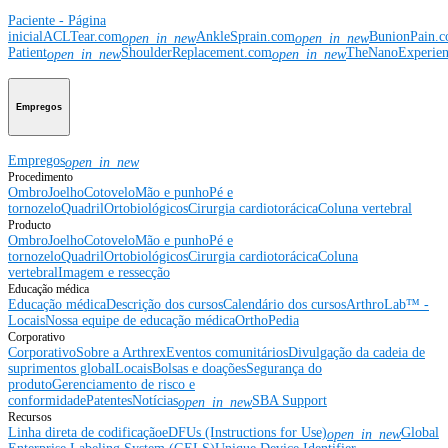
Paciente - Página
inicial
ACLTear.com
AnkleSprain.com
BunionPain.
open_in_new
open_in_new
Patient
ShoulderReplacement.com
TheNanoExperie
open_in_new
open_in_new
Empregos
Empregos
open_in_new
Procedimento
Ombro
Joelho
Cotovelo
Mão e punho
Pé e
tornozelo
Quadril
Ortobiológicos
Cirurgia cardiotorácica
Coluna vertebral
Producto
Ombro
Joelho
Cotovelo
Mão e punho
Pé e
tornozelo
Quadril
Ortobiológicos
Cirurgia cardiotorácica
Coluna
vertebral
Imagem e ressecção
Educação médica
Educação médica
Descrição dos cursos
Calendário dos cursos
ArthroLab™ -
Locais
Nossa equipe de educação médica
OrthoPedia
Corporativo
Corporativo
Sobre a Arthrex
Eventos comunitários
Divulgação da cadeia de
suprimentos global
Locais
Bolsas e doações
Segurança do
produto
Gerenciamento de risco e
conformidade
Patentes
Notícias
SBA Support
open_in_new
Recursos
Linha direta de codificação
eDFUs (Instructions for Use)
Global
open_in_new