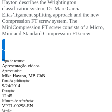
Hayton describes the Wrightington
classificationsystem, Dr. Marc Garcia-
Elias’ligament splitting approach and the new
Compression FT screw system. The
MiniCompression FT screw consists of a Micro,
Mini and Standard Compression FTscrew.
Solicite informação do produto
Tipo de recurso
:
Apresentação vídeos
Apresentador
:
Mike Hayton, MB ChB
Data da publicação
:
9/24/2014
Duração
:
12:45
Número de referência
:
VPT1-00298-EN
Versão
: