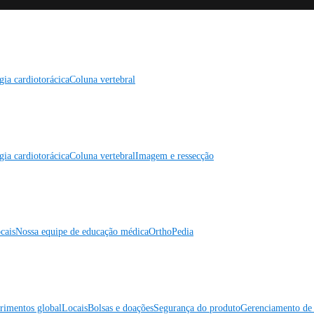
gia cardiotorácica
Coluna vertebral
gia cardiotorácica
Coluna vertebral
Imagem e ressecção
cais
Nossa equipe de educação médica
OrthoPedia
rimentos global
Locais
Bolsas e doações
Segurança do produto
Gerenciamento de 