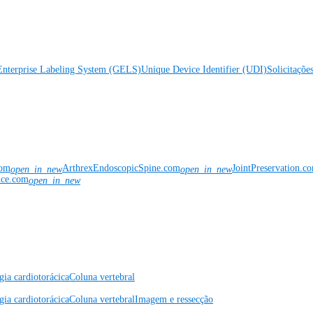
Enterprise Labeling System (GELS)
Unique Device Identifier (UDI)
Solicitaçõe
com
ArthrexEndoscopicSpine.com
JointPreservation.c
open_in_new
open_in_new
nce.com
open_in_new
gia cardiotorácica
Coluna vertebral
gia cardiotorácica
Coluna vertebral
Imagem e ressecção