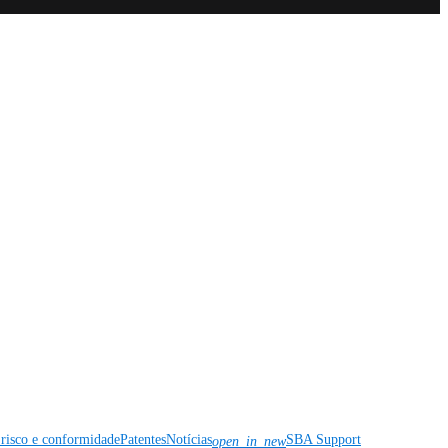
risco e conformidade
Patentes
Notícias
SBA Support
open_in_new