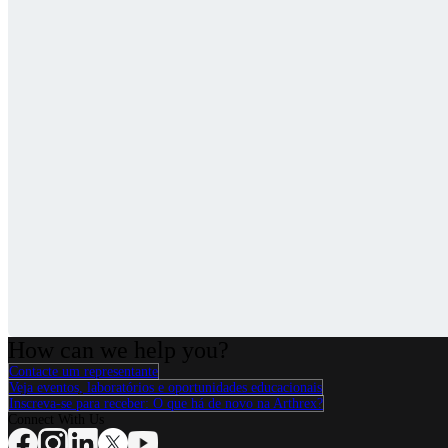
How can we help you?
Contacte um representante
Veja eventos, laboratórios e oportunidades educacionais
Inscreva-se para receber: O que há de novo na Arthrex?
Connect With Us