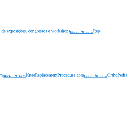
s de exposições, congressos e workshops
Rep
open_in_new
om
KneeReplacementProcedure.com
OrthoPedia
open_in_new
open_in_new