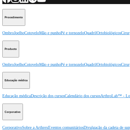
Procedimento
Ombro
Joelho
Cotovelo
Mão e punho
Pé e tornozelo
Quadril
Ortobiológicos
Cirur
Producto
Ombro
Joelho
Cotovelo
Mão e punho
Pé e tornozelo
Quadril
Ortobiológicos
Cirur
Educação médica
Educação médica
Descrição dos cursos
Calendário dos cursos
ArthroLab™ - Lo
Corporativo
Corporativo
Sobre a Arthrex
Eventos comunitários
Divulgação da cadeia de sup