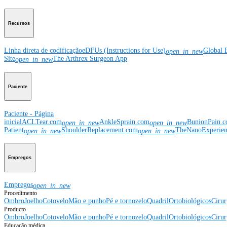
Recursos
Linha direta de codificação
eDFUs (Instructions for Use)
Global 
open_in_new
Site
The Arthrex Surgeon App
open_in_new
Paciente
Paciente - Página
inicial
ACLTear.com
AnkleSprain.com
BunionPain.
open_in_new
open_in_new
Patient
ShoulderReplacement.com
TheNanoExperie
open_in_new
open_in_new
Empregos
Empregos
open_in_new
Procedimento
Ombro
Joelho
Cotovelo
Mão e punho
Pé e tornozelo
Quadril
Ortobiológicos
Cirur
Producto
Ombro
Joelho
Cotovelo
Mão e punho
Pé e tornozelo
Quadril
Ortobiológicos
Cirur
Educação médica