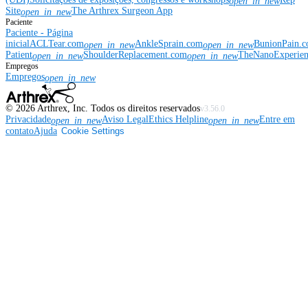
open_in_new
Site
The Arthrex Surgeon App
open_in_new
Paciente
Paciente - Página
inicial
ACLTear.com
AnkleSprain.com
BunionPain.
open_in_new
open_in_new
Patient
ShoulderReplacement.com
TheNanoExperie
open_in_new
open_in_new
Empregos
Empregos
open_in_new
©
2026
Arthrex, Inc. Todos os direitos reservados
v3.56.0
Privacidade
Aviso Legal
Ethics Helpline
Entre em
open_in_new
open_in_new
contato
Ajuda
Cookie Settings