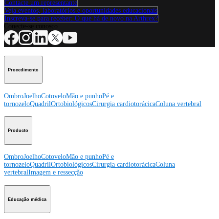
Contacte um representante
Veja eventos, laboratórios e oportunidades educacionais
Inscreva-se para receber: O que há de novo na Arthrex?
Conecte-se conosco
Procedimento
Ombro
Joelho
Cotovelo
Mão e punho
Pé e
tornozelo
Quadril
Ortobiológicos
Cirurgia cardiotorácica
Coluna vertebral
Producto
Ombro
Joelho
Cotovelo
Mão e punho
Pé e
tornozelo
Quadril
Ortobiológicos
Cirurgia cardiotorácica
Coluna
vertebral
Imagem e ressecção
Educação médica