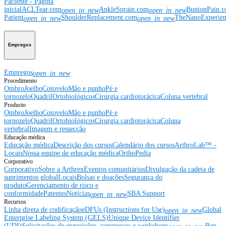
Paciente - Página
inicial
ACLTear.com
AnkleSprain.com
BunionPain.
open_in_new
open_in_new
Patient
ShoulderReplacement.com
TheNanoExperie
open_in_new
open_in_new
Empregos
Empregos
open_in_new
Procedimento
Ombro
Joelho
Cotovelo
Mão e punho
Pé e
tornozelo
Quadril
Ortobiológicos
Cirurgia cardiotorácica
Coluna vertebral
Producto
Ombro
Joelho
Cotovelo
Mão e punho
Pé e
tornozelo
Quadril
Ortobiológicos
Cirurgia cardiotorácica
Coluna
vertebral
Imagem e ressecção
Educação médica
Educação médica
Descrição dos cursos
Calendário dos cursos
ArthroLab™ -
Locais
Nossa equipe de educação médica
OrthoPedia
Corporativo
Corporativo
Sobre a Arthrex
Eventos comunitários
Divulgação da cadeia de
suprimentos global
Locais
Bolsas e doações
Segurança do
produto
Gerenciamento de risco e
conformidade
Patentes
Notícias
SBA Support
open_in_new
Recursos
Linha direta de codificação
eDFUs (Instructions for Use)
Global
open_in_new
Enterprise Labeling System (GELS)
Unique Device Identifier
(UDI)
Solicitações de exposições, congressos e workshops
Rep