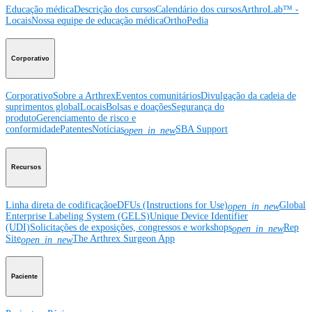
Educação médica
Descrição dos cursos
Calendário dos cursos
ArthroLab™ -
Locais
Nossa equipe de educação médica
OrthoPedia
Corporativo
Corporativo
Sobre a Arthrex
Eventos comunitários
Divulgação da cadeia de
suprimentos global
Locais
Bolsas e doações
Segurança do
produto
Gerenciamento de risco e
conformidade
Patentes
Notícias
SBA Support
open_in_new
Recursos
Linha direta de codificação
eDFUs (Instructions for Use)
Global
open_in_new
Enterprise Labeling System (GELS)
Unique Device Identifier
(UDI)
Solicitações de exposições, congressos e workshops
Rep
open_in_new
Site
The Arthrex Surgeon App
open_in_new
Paciente