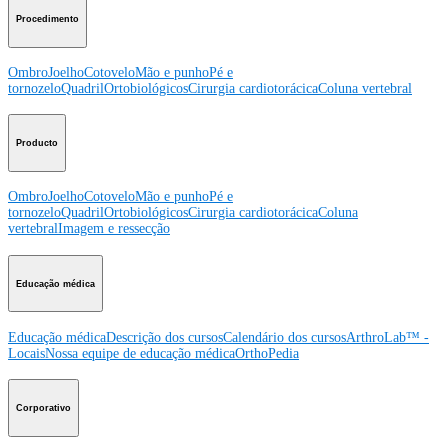
Procedimento
Ombro
Joelho
Cotovelo
Mão e punho
Pé e
tornozelo
Quadril
Ortobiológicos
Cirurgia cardiotorácica
Coluna vertebral
Producto
Ombro
Joelho
Cotovelo
Mão e punho
Pé e
tornozelo
Quadril
Ortobiológicos
Cirurgia cardiotorácica
Coluna
vertebral
Imagem e ressecção
Educação médica
Educação médica
Descrição dos cursos
Calendário dos cursos
ArthroLab™ -
Locais
Nossa equipe de educação médica
OrthoPedia
Corporativo