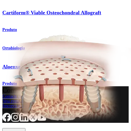
Cartiform® Viable Osteochondral Allograft
Produto
Ortobiologia
®
Aloenxerto osteocondral viável Cartiform
Produto
Como podemos ajudar?
Contacte um representante
Veja eventos, laboratórios e oportunidades educacionais
Inscreva-se para receber: O que há de novo na Arthrex?
Conecte-se conosco