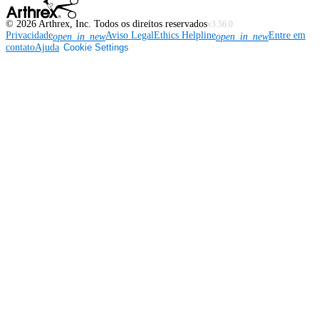
©
2026
Arthrex, Inc. Todos os direitos reservados
v3.56.0
Privacidade
Aviso Legal
Ethics Helpline
Entre em
open_in_new
open_in_new
contato
Ajuda
Cookie Settings