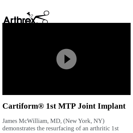
search
Play
Video
Cartiform® 1st MTP Joint Implant
James McWilliam, MD, (New York, NY)
demonstrates the resurfacing of an arthritic 1st