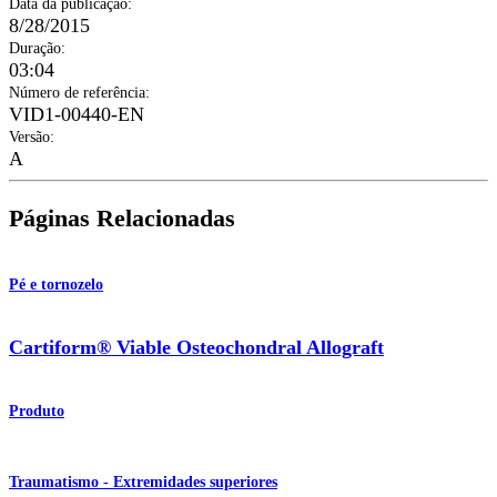
Data da publicação
:
8/28/2015
Duração
:
03:04
Número de referência
:
VID1-00440-EN
Versão
:
A
Páginas Relacionadas
Pé e tornozelo
Cartiform® Viable Osteochondral Allograft
Produto
Traumatismo - Extremidades superiores