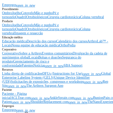
Empregos
open_in_new
Procedimento
Ombro
Joelho
Cotovelo
Mão e punho
Pé e
tornozelo
Quadril
Ortobiológicos
Cirurgia cardiotorácica
Coluna vertebral
Producto
Ombro
Joelho
Cotovelo
Mão e punho
Pé e
tornozelo
Quadril
Ortobiológicos
Cirurgia cardiotorácica
Coluna
vertebral
Imagem e ressecção
Educação médica
Educação médica
Descrição dos cursos
Calendário dos cursos
ArthroLab™ -
Locais
Nossa equipe de educação médica
OrthoPedia
Corporativo
Corporativo
Sobre a Arthrex
Eventos comunitários
Divulgação da cadeia de
suprimentos global
Locais
Bolsas e doações
Segurança do
produto
Gerenciamento de risco e
conformidade
Patentes
Notícias
SBA Support
open_in_new
Recursos
Linha direta de codificação
eDFUs (Instructions for Use)
Global
open_in_new
Enterprise Labeling System (GELS)
Unique Device Identifier
(UDI)
Solicitações de exposições, congressos e workshops
Rep
open_in_new
Site
The Arthrex Surgeon App
open_in_new
Paciente
Paciente - Página
inicial
ACLTear.com
AnkleSprain.com
BunionPain.
open_in_new
open_in_new
Patient
ShoulderReplacement.com
TheNanoExperie
open_in_new
open_in_new
Empregos
Empregos
open_in_new