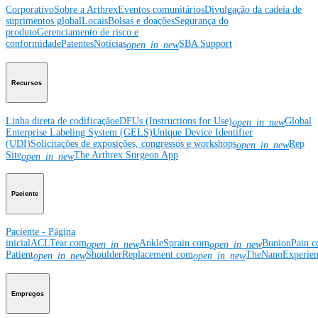
Corporativo
Sobre a Arthrex
Eventos comunitários
Divulgação da cadeia de
suprimentos global
Locais
Bolsas e doações
Segurança do
produto
Gerenciamento de risco e
conformidade
Patentes
Notícias
SBA Support
open_in_new
Recursos
Linha direta de codificação
eDFUs (Instructions for Use)
Global
open_in_new
Enterprise Labeling System (GELS)
Unique Device Identifier
(UDI)
Solicitações de exposições, congressos e workshops
Rep
open_in_new
Site
The Arthrex Surgeon App
open_in_new
Paciente
Paciente - Página
inicial
ACLTear.com
AnkleSprain.com
BunionPain.
open_in_new
open_in_new
Patient
ShoulderReplacement.com
TheNanoExperie
open_in_new
open_in_new
Empregos