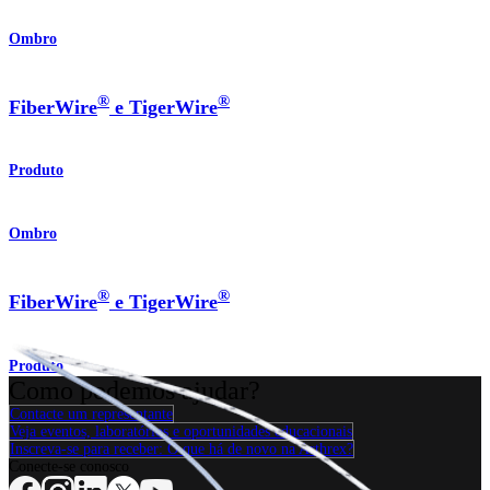
Ombro
®
®
FiberWire
e TigerWire
Produto
Ombro
®
®
FiberWire
e TigerWire
Produto
Como podemos ajudar?
Contacte um representante
Veja eventos, laboratórios e oportunidades educacionais
Inscreva-se para receber: O que há de novo na Arthrex?
Conecte-se conosco