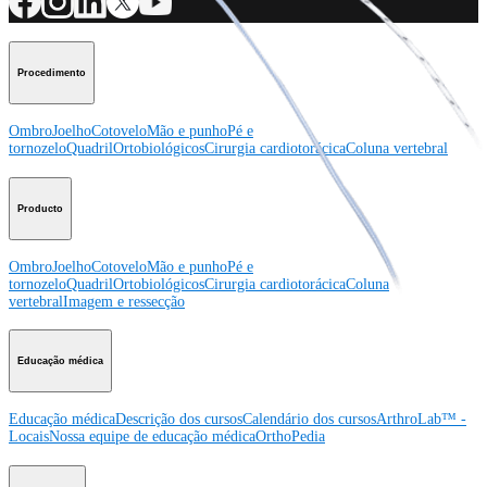
Procedimento
Ombro
Joelho
Cotovelo
Mão e punho
Pé e
tornozelo
Quadril
Ortobiológicos
Cirurgia cardiotorácica
Coluna vertebral
Producto
Ombro
Joelho
Cotovelo
Mão e punho
Pé e
tornozelo
Quadril
Ortobiológicos
Cirurgia cardiotorácica
Coluna
vertebral
Imagem e ressecção
Educação médica
Educação médica
Descrição dos cursos
Calendário dos cursos
ArthroLab™ -
Locais
Nossa equipe de educação médica
OrthoPedia