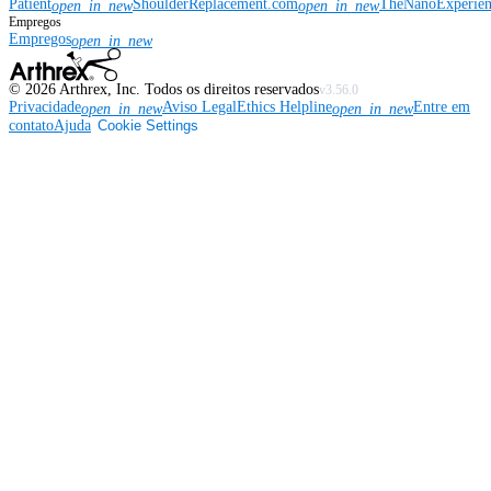
Patient
ShoulderReplacement.com
TheNanoExperie
open_in_new
open_in_new
Empregos
Empregos
open_in_new
©
2026
Arthrex, Inc. Todos os direitos reservados
v3.56.0
Privacidade
Aviso Legal
Ethics Helpline
Entre em
open_in_new
open_in_new
contato
Ajuda
Cookie Settings