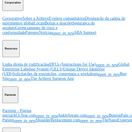
Corporativo
Corporativo
Sobre a Arthrex
Eventos comunitários
Divulgação da cadeia de
suprimentos global
Locais
Bolsas e doações
Segurança do
produto
Gerenciamento de risco e
conformidade
Patentes
Notícias
SBA Support
open_in_new
Recursos
Linha direta de codificação
eDFUs (Instructions for Use)
Global
open_in_new
Enterprise Labeling System (GELS)
Unique Device Identifier
(UDI)
Solicitações de exposições, congressos e workshops
Rep
open_in_new
Site
The Arthrex Surgeon App
open_in_new
Paciente
Paciente - Página
inicial
ACLTear.com
AnkleSprain.com
BunionPain.
open_in_new
open_in_new
Patient
ShoulderReplacement.com
TheNanoExperie
open_in_new
open_in_new