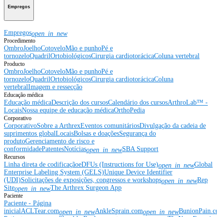
Empregos
Empregos
open_in_new
Procedimento
Ombro
Joelho
Cotovelo
Mão e punho
Pé e
tornozelo
Quadril
Ortobiológicos
Cirurgia cardiotorácica
Coluna vertebral
Producto
Ombro
Joelho
Cotovelo
Mão e punho
Pé e
tornozelo
Quadril
Ortobiológicos
Cirurgia cardiotorácica
Coluna
vertebral
Imagem e ressecção
Educação médica
Educação médica
Descrição dos cursos
Calendário dos cursos
ArthroLab™ -
Locais
Nossa equipe de educação médica
OrthoPedia
Corporativo
Corporativo
Sobre a Arthrex
Eventos comunitários
Divulgação da cadeia de
suprimentos global
Locais
Bolsas e doações
Segurança do
produto
Gerenciamento de risco e
conformidade
Patentes
Notícias
SBA Support
open_in_new
Recursos
Linha direta de codificação
eDFUs (Instructions for Use)
Global
open_in_new
Enterprise Labeling System (GELS)
Unique Device Identifier
(UDI)
Solicitações de exposições, congressos e workshops
Rep
open_in_new
Site
The Arthrex Surgeon App
open_in_new
Paciente
Paciente - Página
inicial
ACLTear.com
AnkleSprain.com
BunionPain.
open_in_new
open_in_new