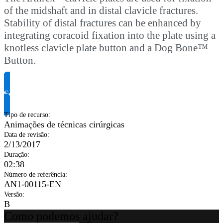
of the midshaft and in distal clavicle fractures.
Stability of distal fractures can be enhanced by
integrating coracoid fixation into the plate using a
knotless clavicle plate button and a Dog Bone™
Button.
Solicite informação do produto
Tipo de recurso
:
Animações de técnicas cirúrgicas
Data de revisão
:
2/13/2017
Duração
:
02:38
Número de referência
:
AN1-00115-EN
Versão
:
B
Como podemos ajudar?