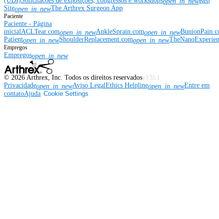
(UDI)
Solicitações de exposições, congressos e workshops
Rep
open_in_new
Site
The Arthrex Surgeon App
open_in_new
Paciente
Paciente - Página
inicial
ACLTear.com
AnkleSprain.com
BunionPain.
open_in_new
open_in_new
Patient
ShoulderReplacement.com
TheNanoExperie
open_in_new
open_in_new
Empregos
Empregos
open_in_new
©
2026
Arthrex, Inc. Todos os direitos reservados
v3.55.1
Privacidade
Aviso Legal
Ethics Helpline
Entre em
open_in_new
open_in_new
contato
Ajuda
Cookie Settings