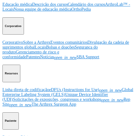
Educação médica
Descrição dos cursos
Calendário dos cursos
ArthroLab™ -
Locais
Nossa equipe de educação médica
OrthoPedia
Corporativo
Corporativo
Sobre a Arthrex
Eventos comunitários
Divulgação da cadeia de
suprimentos global
Locais
Bolsas e doações
Segurança do
produto
Gerenciamento de risco e
conformidade
Patentes
Notícias
SBA Support
open_in_new
Recursos
Linha direta de codificação
eDFUs (Instructions for Use)
Global
open_in_new
Enterprise Labeling System (GELS)
Unique Device Identifier
(UDI)
Solicitações de exposições, congressos e workshops
Rep
open_in_new
Site
The Arthrex Surgeon App
open_in_new
Paciente