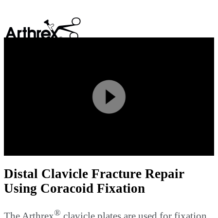
search
Play
Video
Distal Clavicle Fracture Repair
Using Coracoid Fixation
®
The Arthrex
clavicle plates are used for fixation