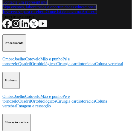
Contacte um representante
Veja eventos, laboratórios e oportunidades educacionais
Inscreva-se para receber: O que há de novo na Arthrex?
Conecte-se conosco
Procedimento
Ombro
Joelho
Cotovelo
Mão e punho
Pé e
tornozelo
Quadril
Ortobiológicos
Cirurgia cardiotorácica
Coluna vertebral
Producto
Ombro
Joelho
Cotovelo
Mão e punho
Pé e
tornozelo
Quadril
Ortobiológicos
Cirurgia cardiotorácica
Coluna
vertebral
Imagem e ressecção
Educação médica