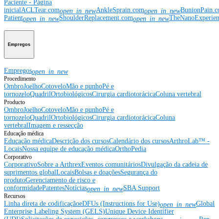
Paciente - Página
inicial
ACLTear.com
AnkleSprain.com
BunionPain.
open_in_new
open_in_new
Patient
ShoulderReplacement.com
TheNanoExperie
open_in_new
open_in_new
Empregos
Empregos
open_in_new
Procedimento
Ombro
Joelho
Cotovelo
Mão e punho
Pé e
tornozelo
Quadril
Ortobiológicos
Cirurgia cardiotorácica
Coluna vertebral
Producto
Ombro
Joelho
Cotovelo
Mão e punho
Pé e
tornozelo
Quadril
Ortobiológicos
Cirurgia cardiotorácica
Coluna
vertebral
Imagem e ressecção
Educação médica
Educação médica
Descrição dos cursos
Calendário dos cursos
ArthroLab™ -
Locais
Nossa equipe de educação médica
OrthoPedia
Corporativo
Corporativo
Sobre a Arthrex
Eventos comunitários
Divulgação da cadeia de
suprimentos global
Locais
Bolsas e doações
Segurança do
produto
Gerenciamento de risco e
conformidade
Patentes
Notícias
SBA Support
open_in_new
Recursos
Linha direta de codificação
eDFUs (Instructions for Use)
Global
open_in_new
Enterprise Labeling System (GELS)
Unique Device Identifier