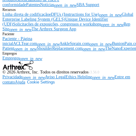
conformidade
Patentes
Notícias
SBA Support
open_in_new
Recursos
Linha direta de codificação
eDFUs (Instructions for Use)
Global
open_in_new
Enterprise Labeling System (GELS)
Unique Device Identifier
(UDI)
Solicitações de exposições, congressos e workshops
Rep
open_in_new
Site
The Arthrex Surgeon App
open_in_new
Paciente
Paciente - Página
inicial
ACLTear.com
AnkleSprain.com
BunionPain.
open_in_new
open_in_new
Patient
ShoulderReplacement.com
TheNanoExperie
open_in_new
open_in_new
Empregos
Empregos
open_in_new
©
2026
Arthrex, Inc. Todos os direitos reservados
v3.56.0
Privacidade
Aviso Legal
Ethics Helpline
Entre em
open_in_new
open_in_new
contato
Ajuda
Cookie Settings