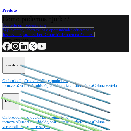
Produto
Como podemos ajudar?
Contacte um representante
Veja eventos, laboratórios e oportunidades educacionais
Inscreva-se para receber: O que há de novo na Arthrex?
Conecte-se conosco
Procedimento
Ombro
Joelho
Cotovelo
Mão e punho
Pé e
tornozelo
Quadril
Ortobiológicos
Cirurgia cardiotorácica
Coluna vertebral
Producto
Ombro
Joelho
Cotovelo
Mão e punho
Pé e
tornozelo
Quadril
Ortobiológicos
Cirurgia cardiotorácica
Coluna
vertebral
Imagem e ressecção