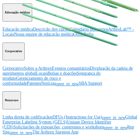
Educação médica
Educação médica
Descrição dos cursos
Calendário dos cursos
ArthroLab™ -
Locais
Nossa equipe de educação médica
OrthoPedia
Corporativo
Corporativo
Sobre a Arthrex
Eventos comunitários
Divulgação da cadeia de
suprimentos global
Locais
Bolsas e doações
Segurança do
produto
Gerenciamento de risco e
conformidade
Patentes
Notícias
SBA Support
open_in_new
Recursos
Linha direta de codificação
eDFUs (Instructions for Use)
Global
open_in_new
Enterprise Labeling System (GELS)
Unique Device Identifier
(UDI)
Solicitações de exposições, congressos e workshops
Rep
open_in_new
Site
The Arthrex Surgeon App
open_in_new