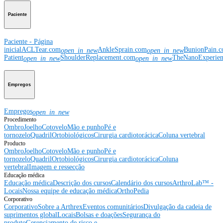
Paciente
Paciente - Página
inicial
ACLTear.com
AnkleSprain.com
BunionPain.
open_in_new
open_in_new
Patient
ShoulderReplacement.com
TheNanoExperie
open_in_new
open_in_new
Empregos
Empregos
open_in_new
Procedimento
Ombro
Joelho
Cotovelo
Mão e punho
Pé e
tornozelo
Quadril
Ortobiológicos
Cirurgia cardiotorácica
Coluna vertebral
Producto
Ombro
Joelho
Cotovelo
Mão e punho
Pé e
tornozelo
Quadril
Ortobiológicos
Cirurgia cardiotorácica
Coluna
vertebral
Imagem e ressecção
Educação médica
Educação médica
Descrição dos cursos
Calendário dos cursos
ArthroLab™ -
Locais
Nossa equipe de educação médica
OrthoPedia
Corporativo
Corporativo
Sobre a Arthrex
Eventos comunitários
Divulgação da cadeia de
suprimentos global
Locais
Bolsas e doações
Segurança do
produto
Gerenciamento de risco e