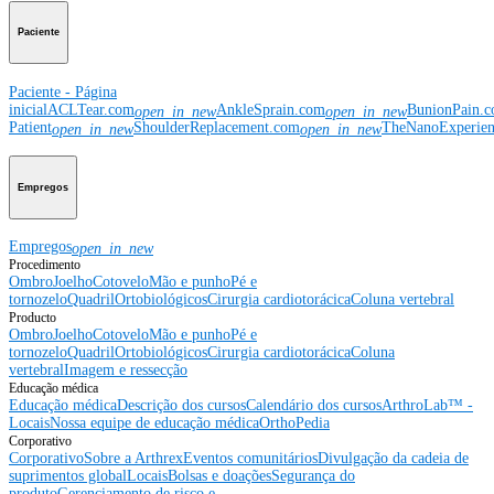
Paciente
Paciente - Página
inicial
ACLTear.com
AnkleSprain.com
BunionPain.
open_in_new
open_in_new
Patient
ShoulderReplacement.com
TheNanoExperie
open_in_new
open_in_new
Empregos
Empregos
open_in_new
Procedimento
Ombro
Joelho
Cotovelo
Mão e punho
Pé e
tornozelo
Quadril
Ortobiológicos
Cirurgia cardiotorácica
Coluna vertebral
Producto
Ombro
Joelho
Cotovelo
Mão e punho
Pé e
tornozelo
Quadril
Ortobiológicos
Cirurgia cardiotorácica
Coluna
vertebral
Imagem e ressecção
Educação médica
Educação médica
Descrição dos cursos
Calendário dos cursos
ArthroLab™ -
Locais
Nossa equipe de educação médica
OrthoPedia
Corporativo
Corporativo
Sobre a Arthrex
Eventos comunitários
Divulgação da cadeia de
suprimentos global
Locais
Bolsas e doações
Segurança do
produto
Gerenciamento de risco e