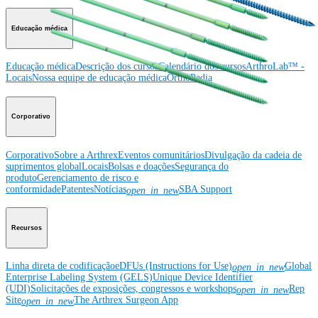
Educação médica
Educação médica
Descrição dos cursos
Calendário dos cursos
ArthroLab™ -
Locais
Nossa equipe de educação médica
OrthoPedia
Corporativo
Corporativo
Sobre a Arthrex
Eventos comunitários
Divulgação da cadeia de
suprimentos global
Locais
Bolsas e doações
Segurança do
produto
Gerenciamento de risco e
conformidade
Patentes
Notícias
SBA Support
open_in_new
Recursos
Linha direta de codificação
eDFUs (Instructions for Use)
Global
open_in_new
Enterprise Labeling System (GELS)
Unique Device Identifier
(UDI)
Solicitações de exposições, congressos e workshops
Rep
open_in_new
Site
The Arthrex Surgeon App
open_in_new