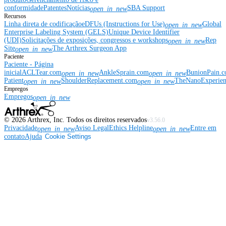
conformidade
Patentes
Notícias
SBA Support
open_in_new
Recursos
Linha direta de codificação
eDFUs (Instructions for Use)
Global
open_in_new
Enterprise Labeling System (GELS)
Unique Device Identifier
(UDI)
Solicitações de exposições, congressos e workshops
Rep
open_in_new
Site
The Arthrex Surgeon App
open_in_new
Paciente
Paciente - Página
inicial
ACLTear.com
AnkleSprain.com
BunionPain.
open_in_new
open_in_new
Patient
ShoulderReplacement.com
TheNanoExperie
open_in_new
open_in_new
Empregos
Empregos
open_in_new
©
2026
Arthrex, Inc. Todos os direitos reservados
v3.56.0
Privacidade
Aviso Legal
Ethics Helpline
Entre em
open_in_new
open_in_new
contato
Ajuda
Cookie Settings