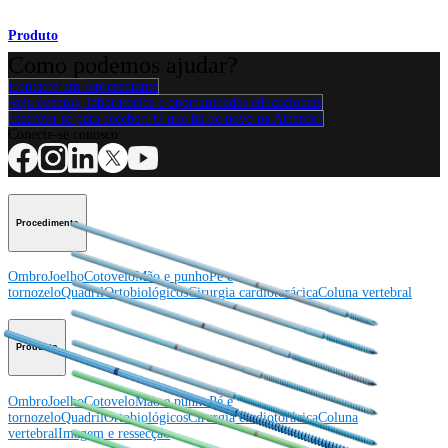
Produto
Como podemos ajudar?
Contacte um representante
Veja eventos, laboratórios e oportunidades educacionais
Inscreva-se para receber: O que há de novo na Arthrex?
Conecte-se conosco
Procedimento
Ombro
Joelho
Cotovelo
Mão e punho
Pé e
tornozelo
Quadril
Ortobiológicos
Cirurgia cardiotorácica
Coluna vertebral
Producto
Ombro
Joelho
Cotovelo
Mão e punho
Pé e
tornozelo
Quadril
Ortobiológicos
Cirurgia cardiotorácica
Coluna
vertebral
Imagem e ressecção