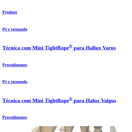
Produto
Pé e tornozelo
®
Técnica com Mini TightRope
para Hallux Varus
Procedimento
Pé e tornozelo
®
Técnica com Mini TightRope
para Halux Valgus
Procedimento