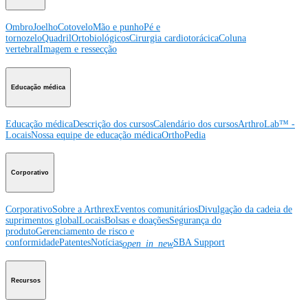
Ombro
Joelho
Cotovelo
Mão e punho
Pé e
tornozelo
Quadril
Ortobiológicos
Cirurgia cardiotorácica
Coluna
vertebral
Imagem e ressecção
Educação médica
Educação médica
Descrição dos cursos
Calendário dos cursos
ArthroLab™ -
Locais
Nossa equipe de educação médica
OrthoPedia
Corporativo
Corporativo
Sobre a Arthrex
Eventos comunitários
Divulgação da cadeia de
suprimentos global
Locais
Bolsas e doações
Segurança do
produto
Gerenciamento de risco e
conformidade
Patentes
Notícias
SBA Support
open_in_new
Recursos