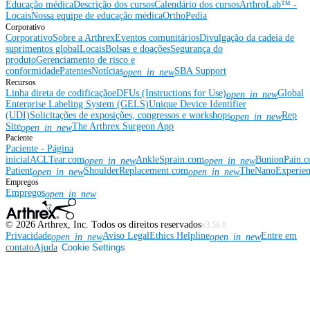
Educação médica
Descrição dos cursos
Calendário dos cursos
ArthroLab™ -
Locais
Nossa equipe de educação médica
OrthoPedia
Corporativo
Corporativo
Sobre a Arthrex
Eventos comunitários
Divulgação da cadeia de
suprimentos global
Locais
Bolsas e doações
Segurança do
produto
Gerenciamento de risco e
conformidade
Patentes
Notícias
SBA Support
open_in_new
Recursos
Linha direta de codificação
eDFUs (Instructions for Use)
Global
open_in_new
Enterprise Labeling System (GELS)
Unique Device Identifier
(UDI)
Solicitações de exposições, congressos e workshops
Rep
open_in_new
Site
The Arthrex Surgeon App
open_in_new
Paciente
Paciente - Página
inicial
ACLTear.com
AnkleSprain.com
BunionPain.
open_in_new
open_in_new
Patient
ShoulderReplacement.com
TheNanoExperie
open_in_new
open_in_new
Empregos
Empregos
open_in_new
©
2026
Arthrex, Inc. Todos os direitos reservados
v3.56.0
Privacidade
Aviso Legal
Ethics Helpline
Entre em
open_in_new
open_in_new
contato
Ajuda
Cookie Settings