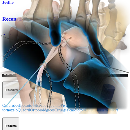
Joelho
Reconstrução do LPFM
Produto
Como podemos ajudar?
Contacte um representante
Veja eventos, laboratórios e oportunidades educacionais
Inscreva-se para receber: O que há de novo na Arthrex?
Conecte-se conosco
Procedimento
Ombro
Joelho
Cotovelo
Mão e punho
Pé e
tornozelo
Quadril
Ortobiológicos
Cirurgia cardiotorácica
Coluna vertebral
Producto