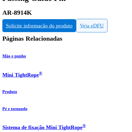
AR-8914K
Solicite informação do produto
Veja eDFU
Páginas Relacionadas
Mão e punho
®
Mini TightRope
Produto
Pé e tornozelo
®
Sistema de fixação Mini TightRope