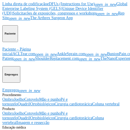
Linha direta de codificação
eDFUs (Instructions for Use)
Global
open_in_new
Enterprise Labeling System (GELS)
Unique Device Identifier
(UDI)
Solicitações de exposições, congressos e workshops
Rep
open_in_new
Site
The Arthrex Surgeon App
open_in_new
Paciente
Paciente - Página
inicial
ACLTear.com
AnkleSprain.com
BunionPain.
open_in_new
open_in_new
Patient
ShoulderReplacement.com
TheNanoExperie
open_in_new
open_in_new
Empregos
Empregos
open_in_new
Procedimento
Ombro
Joelho
Cotovelo
Mão e punho
Pé e
tornozelo
Quadril
Ortobiológicos
Cirurgia cardiotorácica
Coluna vertebral
Producto
Ombro
Joelho
Cotovelo
Mão e punho
Pé e
tornozelo
Quadril
Ortobiológicos
Cirurgia cardiotorácica
Coluna
vertebral
Imagem e ressecção
Educação médica