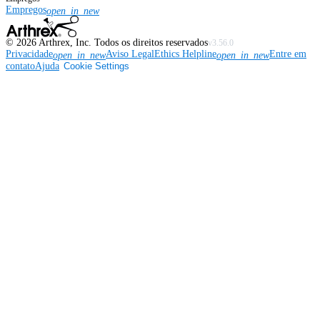
Empregos
open_in_new
©
2026
Arthrex, Inc. Todos os direitos reservados
v3.56.0
Privacidade
Aviso Legal
Ethics Helpline
Entre em
open_in_new
open_in_new
contato
Ajuda
Cookie Settings