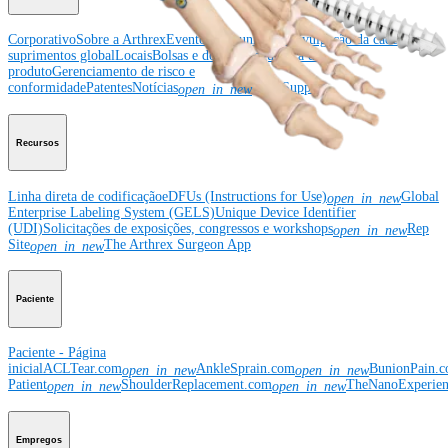
Corporativo
Sobre a Arthrex
Eventos comunitários
Divulgação da cadeia de
suprimentos global
Locais
Bolsas e doações
Segurança do
produto
Gerenciamento de risco e
conformidade
Patentes
Notícias
SBA Support
open_in_new
Recursos
Linha direta de codificação
eDFUs (Instructions for Use)
Global
open_in_new
Enterprise Labeling System (GELS)
Unique Device Identifier
(UDI)
Solicitações de exposições, congressos e workshops
Rep
open_in_new
Site
The Arthrex Surgeon App
open_in_new
Paciente
Paciente - Página
inicial
ACLTear.com
AnkleSprain.com
BunionPain.
open_in_new
open_in_new
Patient
ShoulderReplacement.com
TheNanoExperie
open_in_new
open_in_new
Empregos