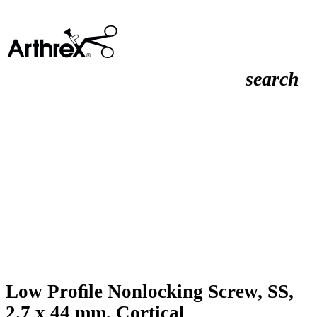
search
Low Proﬁle Nonlocking Screw, SS,
2.7 x 44 mm, Cortical