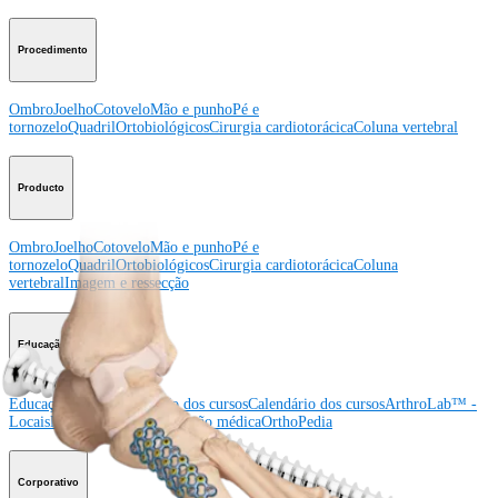
Procedimento
Ombro
Joelho
Cotovelo
Mão e punho
Pé e
tornozelo
Quadril
Ortobiológicos
Cirurgia cardiotorácica
Coluna vertebral
Producto
Ombro
Joelho
Cotovelo
Mão e punho
Pé e
tornozelo
Quadril
Ortobiológicos
Cirurgia cardiotorácica
Coluna
vertebral
Imagem e ressecção
Educação médica
Educação médica
Descrição dos cursos
Calendário dos cursos
ArthroLab™ -
Locais
Nossa equipe de educação médica
OrthoPedia
Corporativo