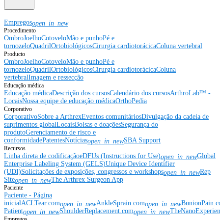
Empregos
open_in_new
Procedimento
Ombro
Joelho
Cotovelo
Mão e punho
Pé e
tornozelo
Quadril
Ortobiológicos
Cirurgia cardiotorácica
Coluna vertebral
Producto
Ombro
Joelho
Cotovelo
Mão e punho
Pé e
tornozelo
Quadril
Ortobiológicos
Cirurgia cardiotorácica
Coluna
vertebral
Imagem e ressecção
Educação médica
Educação médica
Descrição dos cursos
Calendário dos cursos
ArthroLab™ -
Locais
Nossa equipe de educação médica
OrthoPedia
Corporativo
Corporativo
Sobre a Arthrex
Eventos comunitários
Divulgação da cadeia de
suprimentos global
Locais
Bolsas e doações
Segurança do
produto
Gerenciamento de risco e
conformidade
Patentes
Notícias
SBA Support
open_in_new
Recursos
Linha direta de codificação
eDFUs (Instructions for Use)
Global
open_in_new
Enterprise Labeling System (GELS)
Unique Device Identifier
(UDI)
Solicitações de exposições, congressos e workshops
Rep
open_in_new
Site
The Arthrex Surgeon App
open_in_new
Paciente
Paciente - Página
inicial
ACLTear.com
AnkleSprain.com
BunionPain.
open_in_new
open_in_new
Patient
ShoulderReplacement.com
TheNanoExperie
open_in_new
open_in_new
Empregos