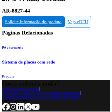
AR-8827-44
Solicite informação do produto
Veja eDFU
Páginas Relacionadas
Pé e tornozelo
Sistema de placas com rede
Produto
Como podemos ajudar?
Contacte um representante
Veja eventos, laboratórios e oportunidades educacionais
Inscreva-se para receber: O que há de novo na Arthrex?
Conecte-se conosco