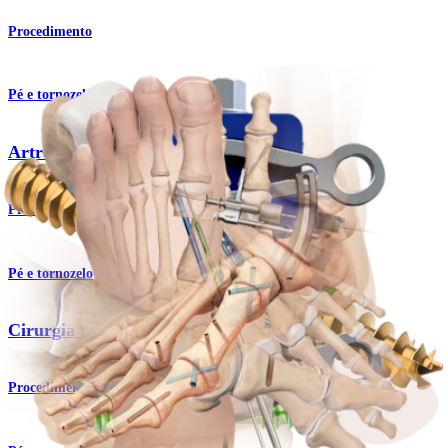
Procedimento
Pé e tornozelo
Artrodese da articulação de Lisfranc
Procedimento
Pé e tornozelo
Cirurgia minimamente invasiva
Procedimento