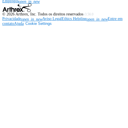
Empregos
open_in_new
©
2026
Arthrex, Inc. Todos os direitos reservados
v3.56.0
Privacidade
Aviso Legal
Ethics Helpline
Entre em
open_in_new
open_in_new
contato
Ajuda
Cookie Settings