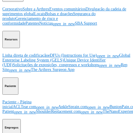
Corporativo
Sobre a Arthrex
Eventos comunitários
Divulgação da cadeia de
suprimentos global
Locais
Bolsas e doações
Segurança do
produto
Gerenciamento de risco e
conformidade
Patentes
Notícias
SBA Support
open_in_new
Recursos
Linha direta de codificação
eDFUs (Instructions for Use)
Global
open_in_new
Enterprise Labeling System (GELS)
Unique Device Identifier
(UDI)
Solicitações de exposições, congressos e workshops
Rep
open_in_new
Site
The Arthrex Surgeon App
open_in_new
Paciente
Paciente - Página
inicial
ACLTear.com
AnkleSprain.com
BunionPain.
open_in_new
open_in_new
Patient
ShoulderReplacement.com
TheNanoExperie
open_in_new
open_in_new
Empregos