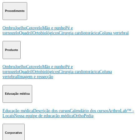
Procedimento
Ombro
Joelho
Cotovelo
Mão e punho
Pé e
tornozelo
Quadril
Ortobiológicos
Cirurgia cardiotorácica
Coluna vertebral
Producto
Ombro
Joelho
Cotovelo
Mão e punho
Pé e
tornozelo
Quadril
Ortobiológicos
Cirurgia cardiotorácica
Coluna
vertebral
Imagem e ressecção
Educação médica
Educação médica
Descrição dos cursos
Calendário dos cursos
ArthroLab™ -
Locais
Nossa equipe de educação médica
OrthoPedia
Corporativo