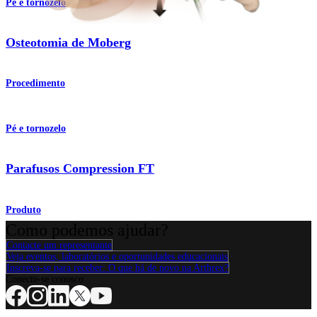
Pé e tornozelo
Osteotomia de Moberg
Procedimento
Pé e tornozelo
Parafusos Compression FT
Produto
Como podemos ajudar?
Contacte um representante
Veja eventos, laboratórios e oportunidades educacionais
Inscreva-se para receber: O que há de novo na Arthrex?
Conecte-se conosco