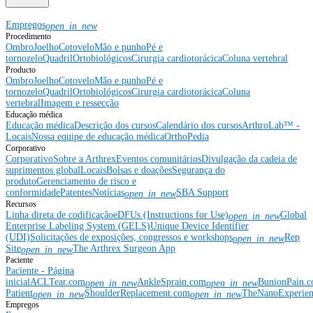
Empregos
open_in_new
Procedimento
Ombro
Joelho
Cotovelo
Mão e punho
Pé e
tornozelo
Quadril
Ortobiológicos
Cirurgia cardiotorácica
Coluna vertebral
Producto
Ombro
Joelho
Cotovelo
Mão e punho
Pé e
tornozelo
Quadril
Ortobiológicos
Cirurgia cardiotorácica
Coluna
vertebral
Imagem e ressecção
Educação médica
Educação médica
Descrição dos cursos
Calendário dos cursos
ArthroLab™ -
Locais
Nossa equipe de educação médica
OrthoPedia
Corporativo
Corporativo
Sobre a Arthrex
Eventos comunitários
Divulgação da cadeia de
suprimentos global
Locais
Bolsas e doações
Segurança do
produto
Gerenciamento de risco e
conformidade
Patentes
Notícias
SBA Support
open_in_new
Recursos
Linha direta de codificação
eDFUs (Instructions for Use)
Global
open_in_new
Enterprise Labeling System (GELS)
Unique Device Identifier
(UDI)
Solicitações de exposições, congressos e workshops
Rep
open_in_new
Site
The Arthrex Surgeon App
open_in_new
Paciente
Paciente - Página
inicial
ACLTear.com
AnkleSprain.com
BunionPain.
open_in_new
open_in_new
Patient
ShoulderReplacement.com
TheNanoExperie
open_in_new
open_in_new
Empregos