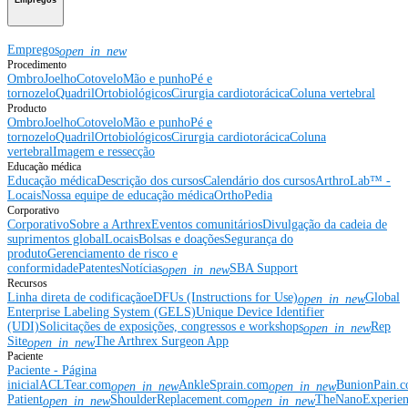
Empregos
Empregos
open_in_new
Procedimento
Ombro
Joelho
Cotovelo
Mão e punho
Pé e
tornozelo
Quadril
Ortobiológicos
Cirurgia cardiotorácica
Coluna vertebral
Producto
Ombro
Joelho
Cotovelo
Mão e punho
Pé e
tornozelo
Quadril
Ortobiológicos
Cirurgia cardiotorácica
Coluna
vertebral
Imagem e ressecção
Educação médica
Educação médica
Descrição dos cursos
Calendário dos cursos
ArthroLab™ -
Locais
Nossa equipe de educação médica
OrthoPedia
Corporativo
Corporativo
Sobre a Arthrex
Eventos comunitários
Divulgação da cadeia de
suprimentos global
Locais
Bolsas e doações
Segurança do
produto
Gerenciamento de risco e
conformidade
Patentes
Notícias
SBA Support
open_in_new
Recursos
Linha direta de codificação
eDFUs (Instructions for Use)
Global
open_in_new
Enterprise Labeling System (GELS)
Unique Device Identifier
(UDI)
Solicitações de exposições, congressos e workshops
Rep
open_in_new
Site
The Arthrex Surgeon App
open_in_new
Paciente
Paciente - Página
inicial
ACLTear.com
AnkleSprain.com
BunionPain.
open_in_new
open_in_new
Patient
ShoulderReplacement.com
TheNanoExperie
open_in_new
open_in_new