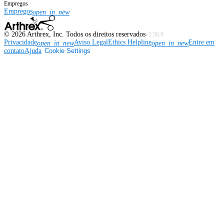
Empregos
Empregos
open_in_new
©
2026
Arthrex, Inc. Todos os direitos reservados
v3.56.0
Privacidade
Aviso Legal
Ethics Helpline
Entre em
open_in_new
open_in_new
contato
Ajuda
Cookie Settings