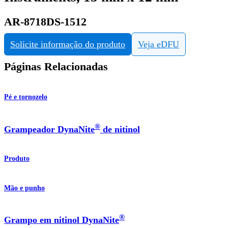
AR-8718DS-1512
Solicite informação do produto
Veja eDFU
Páginas Relacionadas
Pé e tornozelo
®
Grampeador DynaNite
de nitinol
Produto
Mão e punho
®
Grampo em nitinol DynaNite