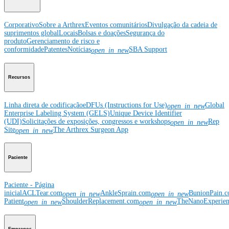
Corporativo
Sobre a Arthrex
Eventos comunitários
Divulgação da cadeia de
suprimentos global
Locais
Bolsas e doações
Segurança do
produto
Gerenciamento de risco e
conformidade
Patentes
Notícias
SBA Support
open_in_new
Recursos
Linha direta de codificação
eDFUs (Instructions for Use)
Global
open_in_new
Enterprise Labeling System (GELS)
Unique Device Identifier
(UDI)
Solicitações de exposições, congressos e workshops
Rep
open_in_new
Site
The Arthrex Surgeon App
open_in_new
Paciente
Paciente - Página
inicial
ACLTear.com
AnkleSprain.com
BunionPain.
open_in_new
open_in_new
Patient
ShoulderReplacement.com
TheNanoExperie
open_in_new
open_in_new