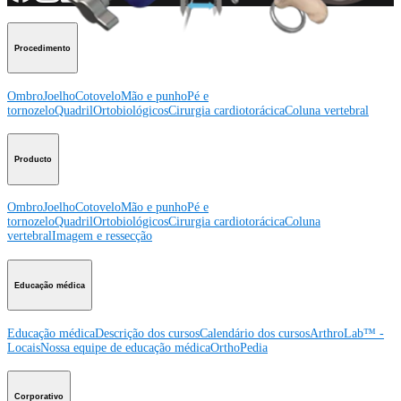
Procedimento
Ombro
Joelho
Cotovelo
Mão e punho
Pé e
tornozelo
Quadril
Ortobiológicos
Cirurgia cardiotorácica
Coluna vertebral
Producto
Ombro
Joelho
Cotovelo
Mão e punho
Pé e
tornozelo
Quadril
Ortobiológicos
Cirurgia cardiotorácica
Coluna
vertebral
Imagem e ressecção
Educação médica
Educação médica
Descrição dos cursos
Calendário dos cursos
ArthroLab™ -
Locais
Nossa equipe de educação médica
OrthoPedia
Corporativo