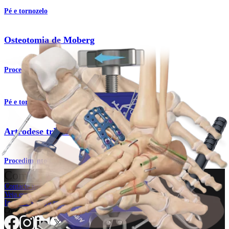
Pé e tornozelo
Osteotomia de Moberg
Procedimento
Pé e tornozelo
Artrodese tripla (artrite)
Procedimento
Como podemos ajudar?
Contacte um representante
Veja eventos, laboratórios e oportunidades educacionais
Inscreva-se para receber: O que há de novo na Arthrex?
Conecte-se conosco