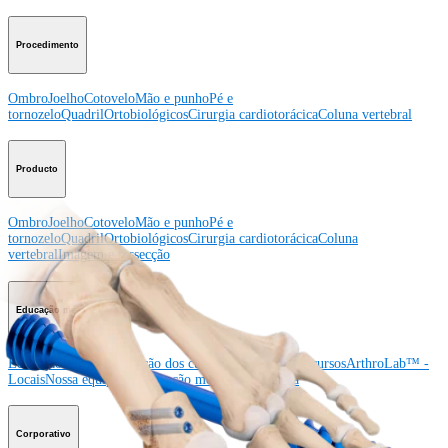
Procedimento
Ombro
Joelho
Cotovelo
Mão e punho
Pé e
tornozelo
Quadril
Ortobiológicos
Cirurgia cardiotorácica
Coluna vertebral
Producto
Ombro
Joelho
Cotovelo
Mão e punho
Pé e
tornozelo
Quadril
Ortobiológicos
Cirurgia cardiotorácica
Coluna
vertebral
Imagem e ressecção
Educação médica
Educação médica
Descrição dos cursos
Calendário dos cursos
ArthroLab™ -
Locais
Nossa equipe de educação médica
OrthoPedia
Corporativo