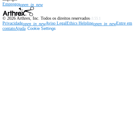
Empregos
open_in_new
©
2026
Arthrex, Inc. Todos os direitos reservados
v3.55.1
Privacidade
Aviso Legal
Ethics Helpline
Entre em
open_in_new
open_in_new
contato
Ajuda
Cookie Settings