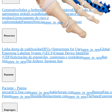
Corporativo
Sobre a Arthrex
Eventos comunitários
Divulgação da cadeia de
suprimentos global
Locais
Bolsas e doações
Segurança do
produto
Gerenciamento de risco e
conformidade
Patentes
Notícias
SBA Support
open_in_new
Recursos
Linha direta de codificação
eDFUs (Instructions for Use)
Global
open_in_new
Enterprise Labeling System (GELS)
Unique Device Identifier
(UDI)
Solicitações de exposições, congressos e workshops
Rep
open_in_new
Site
The Arthrex Surgeon App
open_in_new
Paciente
Paciente - Página
inicial
ACLTear.com
AnkleSprain.com
BunionPain.
open_in_new
open_in_new
Patient
ShoulderReplacement.com
TheNanoExperie
open_in_new
open_in_new
Empregos