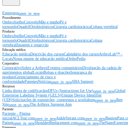
Empregos
open_in_new
Procedimento
Ombro
Joelho
Cotovelo
Mão e punho
Pé e
tornozelo
Quadril
Ortobiológicos
Cirurgia cardiotorácica
Coluna vertebral
Producto
Ombro
Joelho
Cotovelo
Mão e punho
Pé e
tornozelo
Quadril
Ortobiológicos
Cirurgia cardiotorácica
Coluna
vertebral
Imagem e ressecção
Educação médica
Educação médica
Descrição dos cursos
Calendário dos cursos
ArthroLab™ -
Locais
Nossa equipe de educação médica
OrthoPedia
Corporativo
Corporativo
Sobre a Arthrex
Eventos comunitários
Divulgação da cadeia de
suprimentos global
Locais
Bolsas e doações
Segurança do
produto
Gerenciamento de risco e
conformidade
Patentes
Notícias
SBA Support
open_in_new
Recursos
Linha direta de codificação
eDFUs (Instructions for Use)
Global
open_in_new
Enterprise Labeling System (GELS)
Unique Device Identifier
(UDI)
Solicitações de exposições, congressos e workshops
Rep
open_in_new
Site
The Arthrex Surgeon App
open_in_new
Paciente
Paciente - Página
inicial
ACLTear.com
AnkleSprain.com
BunionPain.
open_in_new
open_in_new
Patient
ShoulderReplacement.com
TheNanoExperie
open_in_new
open_in_new
Empregos