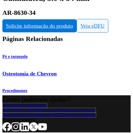
AR-8630-34
Solicite informação do produto
Veja eDFU
Páginas Relacionadas
Pé e tornozelo
Osteotomia de Chevron
Procedimento
Como podemos ajudar?
Contacte um representante
Veja eventos, laboratórios e oportunidades educacionais
Inscreva-se para receber: O que há de novo na Arthrex?
Conecte-se conosco