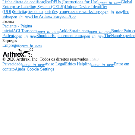
Linha direta de codificação
eDFUs (Instructions for Use)
Global
open_in_new
Enterprise Labeling System (GELS)
Unique Device Identifier
(UDI)
Solicitações de exposições, congressos e workshops
Rep
open_in_new
Site
The Arthrex Surgeon App
open_in_new
Paciente
Paciente - Página
inicial
ACLTear.com
AnkleSprain.com
BunionPain.
open_in_new
open_in_new
Patient
ShoulderReplacement.com
TheNanoExperie
open_in_new
open_in_new
Empregos
Empregos
open_in_new
©
2026
Arthrex, Inc. Todos os direitos reservados
v3.56.0
Privacidade
Aviso Legal
Ethics Helpline
Entre em
open_in_new
open_in_new
contato
Ajuda
Cookie Settings