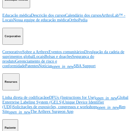
Educação médica
Descrição dos cursos
Calendário dos cursos
ArthroLab™ -
Locais
Nossa equipe de educação médica
OrthoPedia
Corporativo
Corporativo
Sobre a Arthrex
Eventos comunitários
Divulgação da cadeia de
suprimentos global
Locais
Bolsas e doações
Segurança do
produto
Gerenciamento de risco e
conformidade
Patentes
Notícias
SBA Support
open_in_new
Recursos
Linha direta de codificação
eDFUs (Instructions for Use)
Global
open_in_new
Enterprise Labeling System (GELS)
Unique Device Identifier
(UDI)
Solicitações de exposições, congressos e workshops
Rep
open_in_new
Site
The Arthrex Surgeon App
open_in_new
Paciente