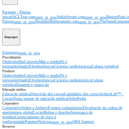
Paciente - Página
inicial
ACLTear.com
AnkleSprain.com
BunionPain.
open_in_new
open_in_new
Patient
ShoulderReplacement.com
TheNanoExperie
open_in_new
open_in_new
Empregos
Empregos
open_in_new
Procedimento
Ombro
Joelho
Cotovelo
Mão e punho
Pé e
tornozelo
Quadril
Ortobiológicos
Cirurgia cardiotorácica
Coluna vertebral
Producto
Ombro
Joelho
Cotovelo
Mão e punho
Pé e
tornozelo
Quadril
Ortobiológicos
Cirurgia cardiotorácica
Coluna
vertebral
Imagem e ressecção
Educação médica
Educação médica
Descrição dos cursos
Calendário dos cursos
ArthroLab™ -
Locais
Nossa equipe de educação médica
OrthoPedia
Corporativo
Corporativo
Sobre a Arthrex
Eventos comunitários
Divulgação da cadeia de
suprimentos global
Locais
Bolsas e doações
Segurança do
produto
Gerenciamento de risco e
conformidade
Patentes
Notícias
SBA Support
open_in_new
Recursos