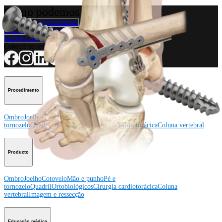
Como podemos ajudar?
Contacte um representante
Veja eventos, laboratórios e oportunidades educacionais
Inscreva-se para receber: O que há de novo na Arthrex?
Conecte-se conosco
Procedimento
Ombro
Joelho
Cotovelo
Mão e punho
Pé e
tornozelo
Quadril
Ortobiológicos
Cirurgia cardiotorácica
Coluna vertebral
Producto
Ombro
Joelho
Cotovelo
Mão e punho
Pé e
tornozelo
Quadril
Ortobiológicos
Cirurgia cardiotorácica
Coluna
vertebral
Imagem e ressecção
Educação médica