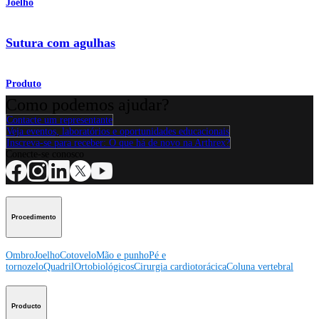
Joelho
Sutura com agulhas
Produto
Como podemos ajudar?
Contacte um representante
Veja eventos, laboratórios e oportunidades educacionais
Inscreva-se para receber: O que há de novo na Arthrex?
Conecte-se conosco
Procedimento
Ombro
Joelho
Cotovelo
Mão e punho
Pé e
tornozelo
Quadril
Ortobiológicos
Cirurgia cardiotorácica
Coluna vertebral
Producto