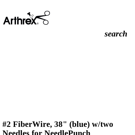
search
#2 FiberWire, 38" (blue) w/two
Needles for NeedlePunch