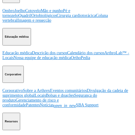
Ombro
Joelho
Cotovelo
Mão e punho
Pé e
tornozelo
Quadril
Ortobiológicos
Cirurgia cardiotorácica
Coluna
vertebral
Imagem e ressecção
Educação médica
Educação médica
Descrição dos cursos
Calendário dos cursos
ArthroLab™ -
Locais
Nossa equipe de educação médica
OrthoPedia
Corporativo
Corporativo
Sobre a Arthrex
Eventos comunitários
Divulgação da cadeia de
suprimentos global
Locais
Bolsas e doações
Segurança do
produto
Gerenciamento de risco e
conformidade
Patentes
Notícias
SBA Support
open_in_new
Recursos