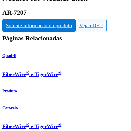
AR-7207
Solicite informação do produto
Veja eDFU
Páginas Relacionadas
Quadril
®
®
FiberWire
e TigerWire
Produto
Cotovelo
®
®
FiberWire
e TigerWire