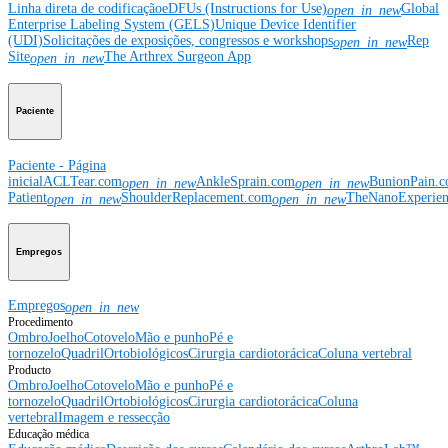
Linha direta de codificação
eDFUs (Instructions for Use)
Global
open_in_new
Enterprise Labeling System (GELS)
Unique Device Identifier
(UDI)
Solicitações de exposições, congressos e workshops
Rep
open_in_new
Site
The Arthrex Surgeon App
open_in_new
Paciente
Paciente - Página
inicial
ACLTear.com
AnkleSprain.com
BunionPain.
open_in_new
open_in_new
Patient
ShoulderReplacement.com
TheNanoExperie
open_in_new
open_in_new
Empregos
Empregos
open_in_new
Procedimento
Ombro
Joelho
Cotovelo
Mão e punho
Pé e
tornozelo
Quadril
Ortobiológicos
Cirurgia cardiotorácica
Coluna vertebral
Producto
Ombro
Joelho
Cotovelo
Mão e punho
Pé e
tornozelo
Quadril
Ortobiológicos
Cirurgia cardiotorácica
Coluna
vertebral
Imagem e ressecção
Educação médica