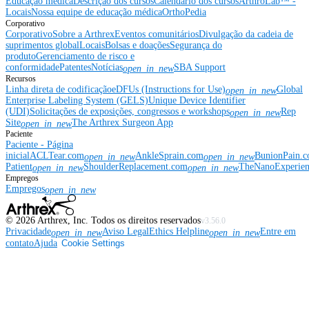
Educação médica
Descrição dos cursos
Calendário dos cursos
ArthroLab™ -
Locais
Nossa equipe de educação médica
OrthoPedia
Corporativo
Corporativo
Sobre a Arthrex
Eventos comunitários
Divulgação da cadeia de
suprimentos global
Locais
Bolsas e doações
Segurança do
produto
Gerenciamento de risco e
conformidade
Patentes
Notícias
SBA Support
open_in_new
Recursos
Linha direta de codificação
eDFUs (Instructions for Use)
Global
open_in_new
Enterprise Labeling System (GELS)
Unique Device Identifier
(UDI)
Solicitações de exposições, congressos e workshops
Rep
open_in_new
Site
The Arthrex Surgeon App
open_in_new
Paciente
Paciente - Página
inicial
ACLTear.com
AnkleSprain.com
BunionPain.
open_in_new
open_in_new
Patient
ShoulderReplacement.com
TheNanoExperie
open_in_new
open_in_new
Empregos
Empregos
open_in_new
©
2026
Arthrex, Inc. Todos os direitos reservados
v3.56.0
Privacidade
Aviso Legal
Ethics Helpline
Entre em
open_in_new
open_in_new
contato
Ajuda
Cookie Settings