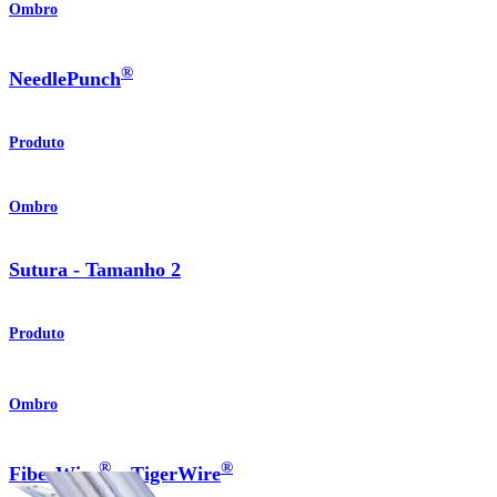
Ombro
®
NeedlePunch
Produto
Ombro
Sutura - Tamanho 2
Produto
Ombro
®
®
FiberWire
e TigerWire