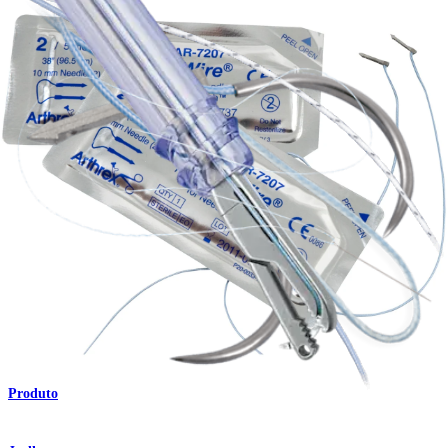
Produto
Cotovelo
®
NeedlePunch
II
Produto
Ombro
®
NeedlePunch
II
Produto