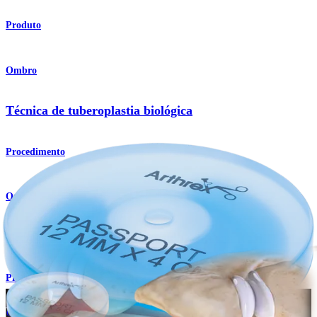
Produto
Ombro
Técnica de tuberoplastia biológica
Procedimento
Ombro
Técnica de reconstrução capsular superior (SCR)
Procedimento
Como podemos ajudar?
Contacte um representante