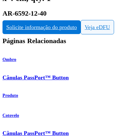
AR-6592-12-40
Solicite informação do produto
Veja eDFU
Páginas Relacionadas
Ombro
Cânulas PassPort™ Button
Produto
Cotovelo
Cânulas PassPort™ Button