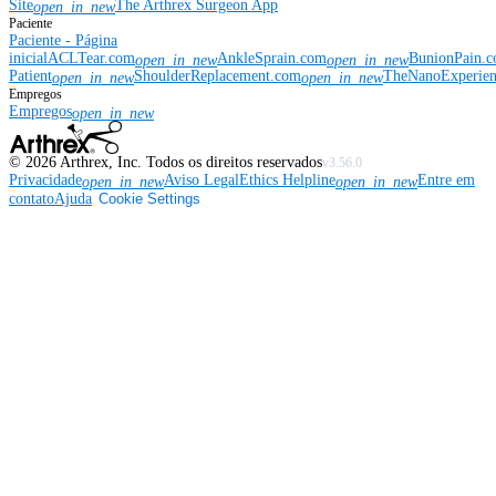
Site
The Arthrex Surgeon App
open_in_new
Paciente
Paciente - Página
inicial
ACLTear.com
AnkleSprain.com
BunionPain.
open_in_new
open_in_new
Patient
ShoulderReplacement.com
TheNanoExperie
open_in_new
open_in_new
Empregos
Empregos
open_in_new
©
2026
Arthrex, Inc. Todos os direitos reservados
v3.56.0
Privacidade
Aviso Legal
Ethics Helpline
Entre em
open_in_new
open_in_new
contato
Ajuda
Cookie Settings