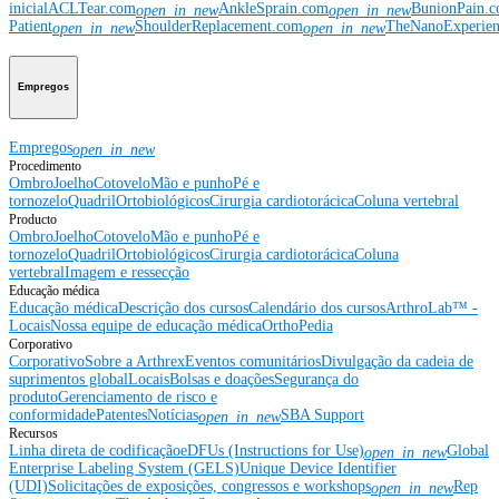
inicial
ACLTear.com
AnkleSprain.com
BunionPain.
open_in_new
open_in_new
Patient
ShoulderReplacement.com
TheNanoExperie
open_in_new
open_in_new
Empregos
Empregos
open_in_new
Procedimento
Ombro
Joelho
Cotovelo
Mão e punho
Pé e
tornozelo
Quadril
Ortobiológicos
Cirurgia cardiotorácica
Coluna vertebral
Producto
Ombro
Joelho
Cotovelo
Mão e punho
Pé e
tornozelo
Quadril
Ortobiológicos
Cirurgia cardiotorácica
Coluna
vertebral
Imagem e ressecção
Educação médica
Educação médica
Descrição dos cursos
Calendário dos cursos
ArthroLab™ -
Locais
Nossa equipe de educação médica
OrthoPedia
Corporativo
Corporativo
Sobre a Arthrex
Eventos comunitários
Divulgação da cadeia de
suprimentos global
Locais
Bolsas e doações
Segurança do
produto
Gerenciamento de risco e
conformidade
Patentes
Notícias
SBA Support
open_in_new
Recursos
Linha direta de codificação
eDFUs (Instructions for Use)
Global
open_in_new
Enterprise Labeling System (GELS)
Unique Device Identifier
(UDI)
Solicitações de exposições, congressos e workshops
Rep
open_in_new