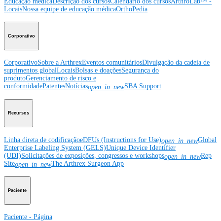
Educação médica
Descrição dos cursos
Calendário dos cursos
ArthroLab™ -
Locais
Nossa equipe de educação médica
OrthoPedia
Corporativo
Corporativo
Sobre a Arthrex
Eventos comunitários
Divulgação da cadeia de
suprimentos global
Locais
Bolsas e doações
Segurança do
produto
Gerenciamento de risco e
conformidade
Patentes
Notícias
SBA Support
open_in_new
Recursos
Linha direta de codificação
eDFUs (Instructions for Use)
Global
open_in_new
Enterprise Labeling System (GELS)
Unique Device Identifier
(UDI)
Solicitações de exposições, congressos e workshops
Rep
open_in_new
Site
The Arthrex Surgeon App
open_in_new
Paciente
Paciente - Página