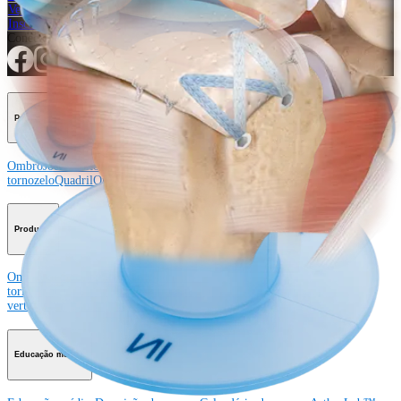
Veja eventos, laboratórios e oportunidades educacionais
Inscreva-se para receber: O que há de novo na Arthrex?
Conecte-se conosco
Procedimento
Ombro
Joelho
Cotovelo
Mão e punho
Pé e
tornozelo
Quadril
Ortobiológicos
Cirurgia cardiotorácica
Coluna vertebral
Producto
Ombro
Joelho
Cotovelo
Mão e punho
Pé e
tornozelo
Quadril
Ortobiológicos
Cirurgia cardiotorácica
Coluna
vertebral
Imagem e ressecção
Educação médica