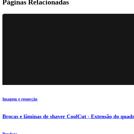
Páginas Relacionadas
Imagem e ressecção
Brocas e lâminas de shaver CoolCut - Extensão do quadr