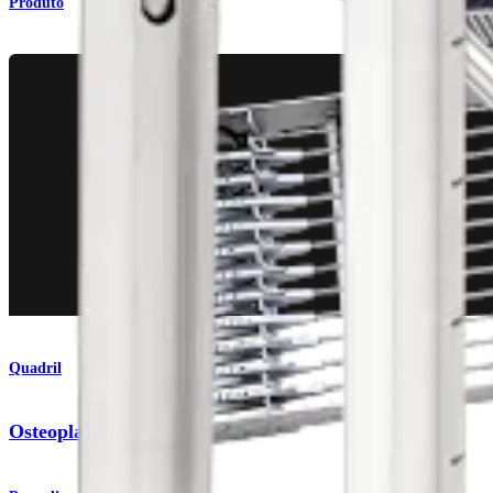
Produto
Quadril
Osteoplastia