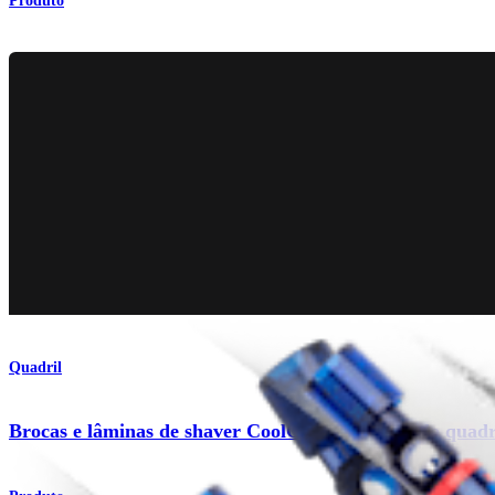
Produto
Quadril
Brocas e lâminas de shaver CoolCut - Extensão do quadr