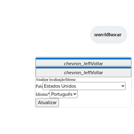
search
Buscar
chevron_left
Voltar
Aplicativos
chevron_left
Voltar
Vet Systems
OrthoPedia Patient
SAP
Atualizar localização/Idioma
País
Supplier Portal
Synergy Imaging & Resection
Idioma*
Atualizar