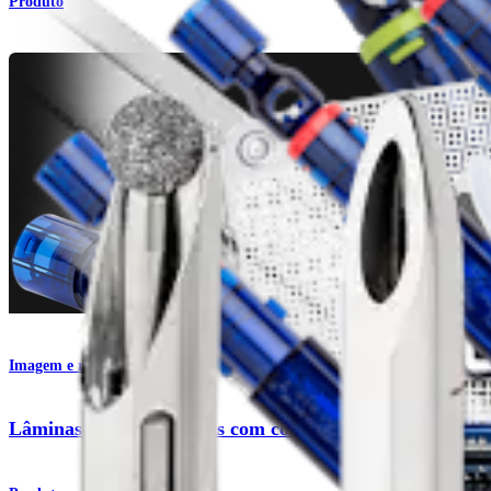
Produto
Imagem e ressecção
Lâminas e lâminas ósseas com comprimento para o quad