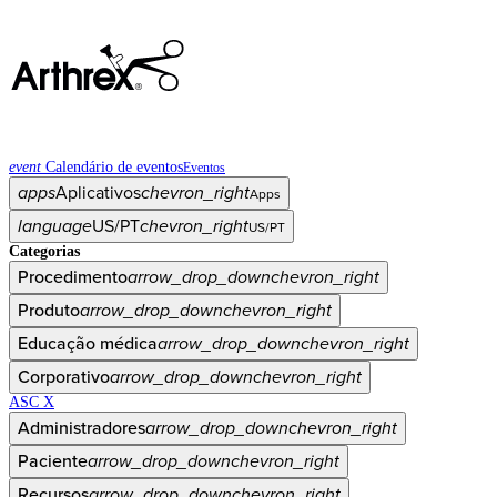
event
Calendário de eventos
Eventos
apps
Aplicativos
chevron_right
Apps
language
US/PT
chevron_right
US/PT
Categorias
Procedimento
arrow_drop_down
chevron_right
Produto
arrow_drop_down
chevron_right
Educação médica
arrow_drop_down
chevron_right
Corporativo
arrow_drop_down
chevron_right
ASC X
Administradores
arrow_drop_down
chevron_right
Paciente
arrow_drop_down
chevron_right
Recursos
arrow_drop_down
chevron_right