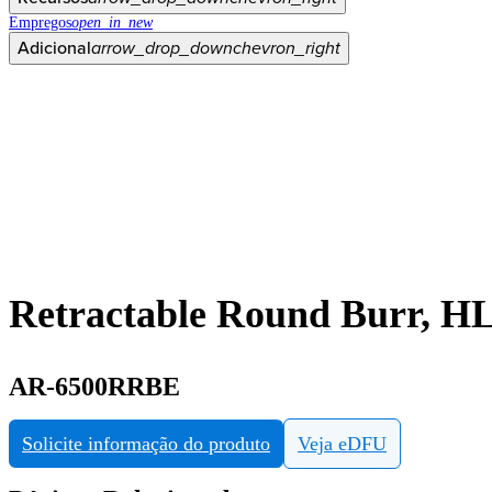
Empregos
open_in_new
Adicional
arrow_drop_down
chevron_right
Retractable Round Burr, HL
AR-6500RRBE
Solicite informação do produto
Veja eDFU