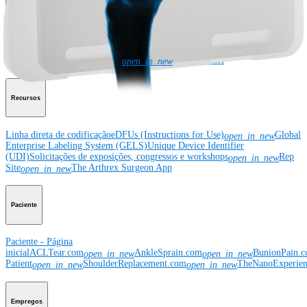
Corporativo
Sobre a Arthrex
Eventos comunitários
Divulgação da cadeia de
suprimentos global
Locais
Bolsas e doações
Segurança do
produto
Gerenciamento de risco e
conformidade
Patentes
Notícias
SBA Support
open_in_new
Recursos
Linha direta de codificação
eDFUs (Instructions for Use)
Global
open_in_new
Enterprise Labeling System (GELS)
Unique Device Identifier
(UDI)
Solicitações de exposições, congressos e workshops
Rep
open_in_new
Site
The Arthrex Surgeon App
open_in_new
Paciente
Paciente - Página
inicial
ACLTear.com
AnkleSprain.com
BunionPain.
open_in_new
open_in_new
Patient
ShoulderReplacement.com
TheNanoExperie
open_in_new
open_in_new
Empregos