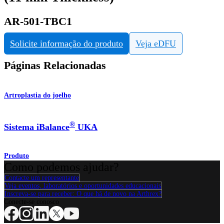
AR-501-TBC1
Solicite informação do produto
Veja eDFU
Páginas Relacionadas
Artroplastia do joelho
®
Sistema iBalance
UKA
Produto
Como podemos ajudar?
Contacte um representante
Veja eventos, laboratórios e oportunidades educacionais
Inscreva-se para receber: O que há de novo na Arthrex?
Conecte-se conosco