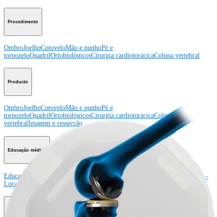
Procedimento
Ombro
Joelho
Cotovelo
Mão e punho
Pé e
tornozelo
Quadril
Ortobiológicos
Cirurgia cardiotorácica
Coluna vertebral
Producto
Ombro
Joelho
Cotovelo
Mão e punho
Pé e
tornozelo
Quadril
Ortobiológicos
Cirurgia cardiotorácica
Coluna
vertebral
Imagem e ressecção
Educação médica
Educação médica
Descrição dos cursos
Calendário dos cursos
ArthroLab™ -
Locais
Nossa equipe de educação médica
OrthoPedia
Corporativo