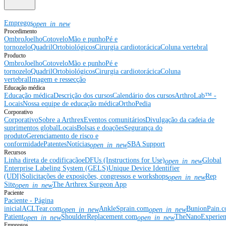
Empregos
open_in_new
Procedimento
Ombro
Joelho
Cotovelo
Mão e punho
Pé e
tornozelo
Quadril
Ortobiológicos
Cirurgia cardiotorácica
Coluna vertebral
Producto
Ombro
Joelho
Cotovelo
Mão e punho
Pé e
tornozelo
Quadril
Ortobiológicos
Cirurgia cardiotorácica
Coluna
vertebral
Imagem e ressecção
Educação médica
Educação médica
Descrição dos cursos
Calendário dos cursos
ArthroLab™ -
Locais
Nossa equipe de educação médica
OrthoPedia
Corporativo
Corporativo
Sobre a Arthrex
Eventos comunitários
Divulgação da cadeia de
suprimentos global
Locais
Bolsas e doações
Segurança do
produto
Gerenciamento de risco e
conformidade
Patentes
Notícias
SBA Support
open_in_new
Recursos
Linha direta de codificação
eDFUs (Instructions for Use)
Global
open_in_new
Enterprise Labeling System (GELS)
Unique Device Identifier
(UDI)
Solicitações de exposições, congressos e workshops
Rep
open_in_new
Site
The Arthrex Surgeon App
open_in_new
Paciente
Paciente - Página
inicial
ACLTear.com
AnkleSprain.com
BunionPain.
open_in_new
open_in_new
Patient
ShoulderReplacement.com
TheNanoExperie
open_in_new
open_in_new
Empregos