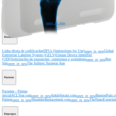
Corporativo
Sobre a Arthrex
Eventos comunitários
Divulgação da cadeia de
suprimentos global
Locais
Bolsas e doações
Segurança do
produto
Gerenciamento de risco e
conformidade
Patentes
Notícias
SBA Support
open_in_new
Recursos
Linha direta de codificação
eDFUs (Instructions for Use)
Global
open_in_new
Enterprise Labeling System (GELS)
Unique Device Identifier
(UDI)
Solicitações de exposições, congressos e workshops
Rep
open_in_new
Site
The Arthrex Surgeon App
open_in_new
Paciente
Paciente - Página
inicial
ACLTear.com
AnkleSprain.com
BunionPain.
open_in_new
open_in_new
Patient
ShoulderReplacement.com
TheNanoExperie
open_in_new
open_in_new
Empregos