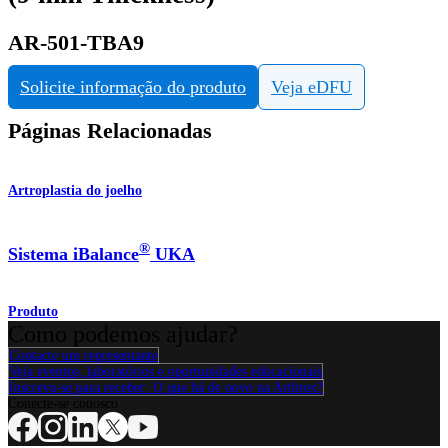
AR-501-TBA9
Solicite informação do produto
Veja eDFU
Páginas Relacionadas
Artroplastia do joelho
®
Sistema iBalance
UKA
Produto
Como podemos ajudar?
Contacte um representante
Veja eventos, laboratórios e oportunidades educacionais
Inscreva-se para receber: O que há de novo na Arthrex?
Conecte-se conosco