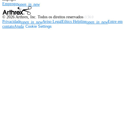
Empregos
open_in_new
©
2026
Arthrex, Inc. Todos os direitos reservados
v3.56.0
Privacidade
Aviso Legal
Ethics Helpline
Entre em
open_in_new
open_in_new
contato
Ajuda
Cookie Settings