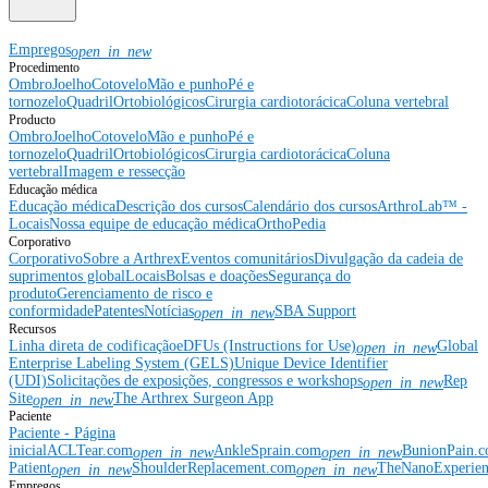
Empregos
open_in_new
Procedimento
Ombro
Joelho
Cotovelo
Mão e punho
Pé e
tornozelo
Quadril
Ortobiológicos
Cirurgia cardiotorácica
Coluna vertebral
Producto
Ombro
Joelho
Cotovelo
Mão e punho
Pé e
tornozelo
Quadril
Ortobiológicos
Cirurgia cardiotorácica
Coluna
vertebral
Imagem e ressecção
Educação médica
Educação médica
Descrição dos cursos
Calendário dos cursos
ArthroLab™ -
Locais
Nossa equipe de educação médica
OrthoPedia
Corporativo
Corporativo
Sobre a Arthrex
Eventos comunitários
Divulgação da cadeia de
suprimentos global
Locais
Bolsas e doações
Segurança do
produto
Gerenciamento de risco e
conformidade
Patentes
Notícias
SBA Support
open_in_new
Recursos
Linha direta de codificação
eDFUs (Instructions for Use)
Global
open_in_new
Enterprise Labeling System (GELS)
Unique Device Identifier
(UDI)
Solicitações de exposições, congressos e workshops
Rep
open_in_new
Site
The Arthrex Surgeon App
open_in_new
Paciente
Paciente - Página
inicial
ACLTear.com
AnkleSprain.com
BunionPain.
open_in_new
open_in_new
Patient
ShoulderReplacement.com
TheNanoExperie
open_in_new
open_in_new
Empregos