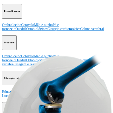
Procedimento
Ombro
Joelho
Cotovelo
Mão e punho
Pé e
tornozelo
Quadril
Ortobiológicos
Cirurgia cardiotorácica
Coluna vertebral
Producto
Ombro
Joelho
Cotovelo
Mão e punho
Pé e
tornozelo
Quadril
Ortobiológicos
Cirurgia cardiotorácica
Coluna
vertebral
Imagem e ressecção
Educação médica
Educação médica
Descrição dos cursos
Calendário dos cursos
ArthroLab™ -
Locais
Nossa equipe de educação médica
OrthoPedia
Corporativo