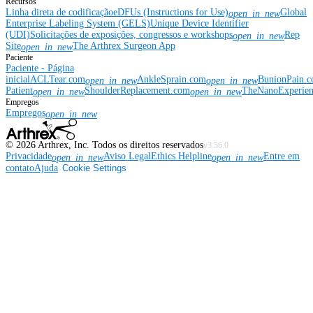
Recursos
Linha direta de codificação
eDFUs (Instructions for Use)
Global
open_in_new
Enterprise Labeling System (GELS)
Unique Device Identifier
(UDI)
Solicitações de exposições, congressos e workshops
Rep
open_in_new
Site
The Arthrex Surgeon App
open_in_new
Paciente
Paciente - Página
inicial
ACLTear.com
AnkleSprain.com
BunionPain.
open_in_new
open_in_new
Patient
ShoulderReplacement.com
TheNanoExperie
open_in_new
open_in_new
Empregos
Empregos
open_in_new
©
2026
Arthrex, Inc. Todos os direitos reservados
v3.56.0
Privacidade
Aviso Legal
Ethics Helpline
Entre em
open_in_new
open_in_new
contato
Ajuda
Cookie Settings