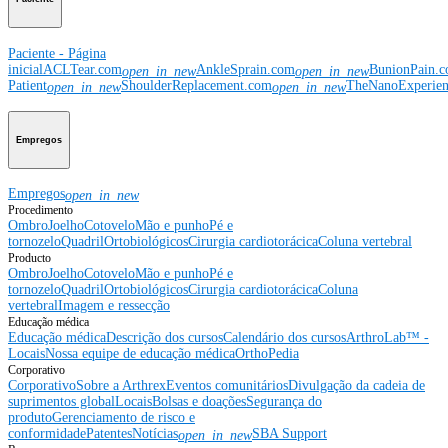
Paciente - Página
inicial
ACLTear.com
AnkleSprain.com
BunionPain.
open_in_new
open_in_new
Patient
ShoulderReplacement.com
TheNanoExperie
open_in_new
open_in_new
Empregos
Empregos
open_in_new
Procedimento
Ombro
Joelho
Cotovelo
Mão e punho
Pé e
tornozelo
Quadril
Ortobiológicos
Cirurgia cardiotorácica
Coluna vertebral
Producto
Ombro
Joelho
Cotovelo
Mão e punho
Pé e
tornozelo
Quadril
Ortobiológicos
Cirurgia cardiotorácica
Coluna
vertebral
Imagem e ressecção
Educação médica
Educação médica
Descrição dos cursos
Calendário dos cursos
ArthroLab™ -
Locais
Nossa equipe de educação médica
OrthoPedia
Corporativo
Corporativo
Sobre a Arthrex
Eventos comunitários
Divulgação da cadeia de
suprimentos global
Locais
Bolsas e doações
Segurança do
produto
Gerenciamento de risco e
conformidade
Patentes
Notícias
SBA Support
open_in_new