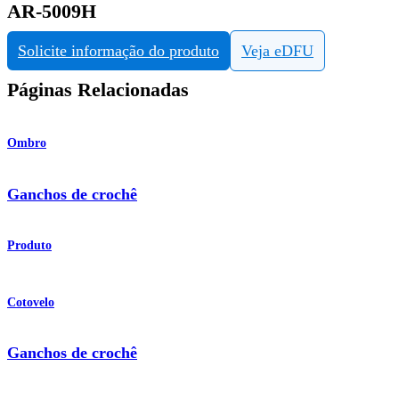
AR-5009H
Solicite informação do produto
Veja eDFU
Páginas Relacionadas
Ombro
Ganchos de crochê
Produto
Cotovelo
Ganchos de crochê