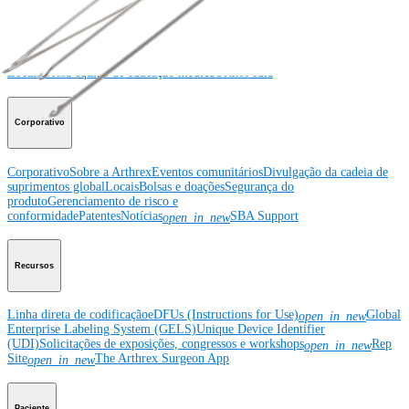
Educação médica
Educação médica
Descrição dos cursos
Calendário dos cursos
ArthroLab™ -
Locais
Nossa equipe de educação médica
OrthoPedia
Corporativo
Corporativo
Sobre a Arthrex
Eventos comunitários
Divulgação da cadeia de
suprimentos global
Locais
Bolsas e doações
Segurança do
produto
Gerenciamento de risco e
conformidade
Patentes
Notícias
SBA Support
open_in_new
Recursos
Linha direta de codificação
eDFUs (Instructions for Use)
Global
open_in_new
Enterprise Labeling System (GELS)
Unique Device Identifier
(UDI)
Solicitações de exposições, congressos e workshops
Rep
open_in_new
Site
The Arthrex Surgeon App
open_in_new
Paciente