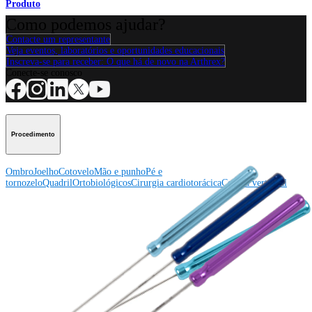
Produto
Como podemos ajudar?
Contacte um representante
Veja eventos, laboratórios e oportunidades educacionais
Inscreva-se para receber: O que há de novo na Arthrex?
Conecte-se conosco
Procedimento
Ombro
Joelho
Cotovelo
Mão e punho
Pé e
tornozelo
Quadril
Ortobiológicos
Cirurgia cardiotorácica
Coluna vertebral
Producto
Ombro
Joelho
Cotovelo
Mão e punho
Pé e
tornozelo
Quadril
Ortobiológicos
Cirurgia cardiotorácica
Coluna
vertebral
Imagem e ressecção