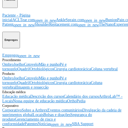
Paciente - Página
inicial
ACLTear.com
AnkleSprain.com
BunionPain.
open_in_new
open_in_new
Patient
ShoulderReplacement.com
TheNanoExperie
open_in_new
open_in_new
Empregos
Empregos
open_in_new
Procedimento
Ombro
Joelho
Cotovelo
Mão e punho
Pé e
tornozelo
Quadril
Ortobiológicos
Cirurgia cardiotorácica
Coluna vertebral
Producto
Ombro
Joelho
Cotovelo
Mão e punho
Pé e
tornozelo
Quadril
Ortobiológicos
Cirurgia cardiotorácica
Coluna
vertebral
Imagem e ressecção
Educação médica
Educação médica
Descrição dos cursos
Calendário dos cursos
ArthroLab™ -
Locais
Nossa equipe de educação médica
OrthoPedia
Corporativo
Corporativo
Sobre a Arthrex
Eventos comunitários
Divulgação da cadeia de
suprimentos global
Locais
Bolsas e doações
Segurança do
produto
Gerenciamento de risco e
conformidade
Patentes
Notícias
SBA Support
open_in_new