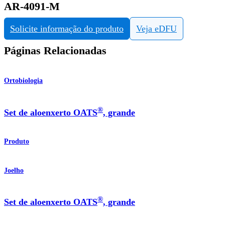
AR-4091-M
Solicite informação do produto
Veja eDFU
Páginas Relacionadas
Ortobiologia
®
Set de aloenxerto OATS
, grande
Produto
Joelho
®
Set de aloenxerto OATS
, grande