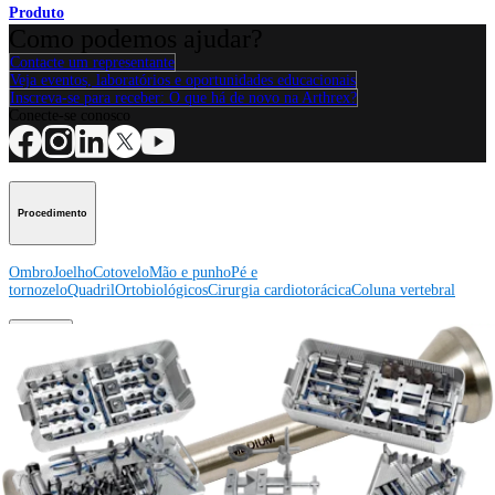
Produto
Como podemos ajudar?
Contacte um representante
Veja eventos, laboratórios e oportunidades educacionais
Inscreva-se para receber: O que há de novo na Arthrex?
Conecte-se conosco
Procedimento
Ombro
Joelho
Cotovelo
Mão e punho
Pé e
tornozelo
Quadril
Ortobiológicos
Cirurgia cardiotorácica
Coluna vertebral
Producto
Ombro
Joelho
Cotovelo
Mão e punho
Pé e
tornozelo
Quadril
Ortobiológicos
Cirurgia cardiotorácica
Coluna
vertebral
Imagem e ressecção