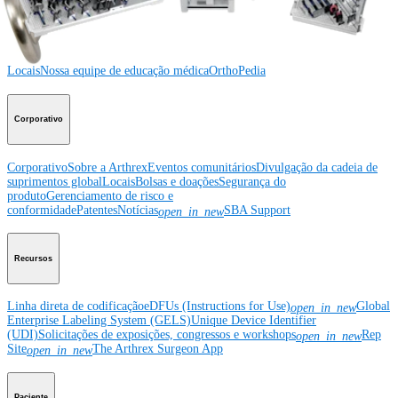
Educação médica
Educação médica
Descrição dos cursos
Calendário dos cursos
ArthroLab™ -
Locais
Nossa equipe de educação médica
OrthoPedia
Corporativo
Corporativo
Sobre a Arthrex
Eventos comunitários
Divulgação da cadeia de
suprimentos global
Locais
Bolsas e doações
Segurança do
produto
Gerenciamento de risco e
conformidade
Patentes
Notícias
SBA Support
open_in_new
Recursos
Linha direta de codificação
eDFUs (Instructions for Use)
Global
open_in_new
Enterprise Labeling System (GELS)
Unique Device Identifier
(UDI)
Solicitações de exposições, congressos e workshops
Rep
open_in_new
Site
The Arthrex Surgeon App
open_in_new
Paciente