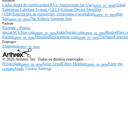
Recursos
Linha direta de codificação
eDFUs (Instructions for Use)
Global
open_in_new
Enterprise Labeling System (GELS)
Unique Device Identifier
(UDI)
Solicitações de exposições, congressos e workshops
Rep
open_in_new
Site
The Arthrex Surgeon App
open_in_new
Paciente
Paciente - Página
inicial
ACLTear.com
AnkleSprain.com
BunionPain.
open_in_new
open_in_new
Patient
ShoulderReplacement.com
TheNanoExperie
open_in_new
open_in_new
Empregos
Empregos
open_in_new
©
2026
Arthrex, Inc. Todos os direitos reservados
v3.56.0
Privacidade
Aviso Legal
Ethics Helpline
Entre em
open_in_new
open_in_new
contato
Ajuda
Cookie Settings