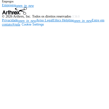
Empregos
Empregos
open_in_new
©
2026
Arthrex, Inc. Todos os direitos reservados
v3.56.0
Privacidade
Aviso Legal
Ethics Helpline
Entre em
open_in_new
open_in_new
contato
Ajuda
Cookie Settings