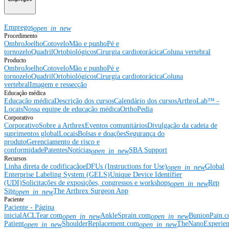
Empregos
open_in_new
Procedimento
Ombro
Joelho
Cotovelo
Mão e punho
Pé e
tornozelo
Quadril
Ortobiológicos
Cirurgia cardiotorácica
Coluna vertebral
Producto
Ombro
Joelho
Cotovelo
Mão e punho
Pé e
tornozelo
Quadril
Ortobiológicos
Cirurgia cardiotorácica
Coluna
vertebral
Imagem e ressecção
Educação médica
Educação médica
Descrição dos cursos
Calendário dos cursos
ArthroLab™ -
Locais
Nossa equipe de educação médica
OrthoPedia
Corporativo
Corporativo
Sobre a Arthrex
Eventos comunitários
Divulgação da cadeia de
suprimentos global
Locais
Bolsas e doações
Segurança do
produto
Gerenciamento de risco e
conformidade
Patentes
Notícias
SBA Support
open_in_new
Recursos
Linha direta de codificação
eDFUs (Instructions for Use)
Global
open_in_new
Enterprise Labeling System (GELS)
Unique Device Identifier
(UDI)
Solicitações de exposições, congressos e workshops
Rep
open_in_new
Site
The Arthrex Surgeon App
open_in_new
Paciente
Paciente - Página
inicial
ACLTear.com
AnkleSprain.com
BunionPain.
open_in_new
open_in_new
Patient
ShoulderReplacement.com
TheNanoExperie
open_in_new
open_in_new