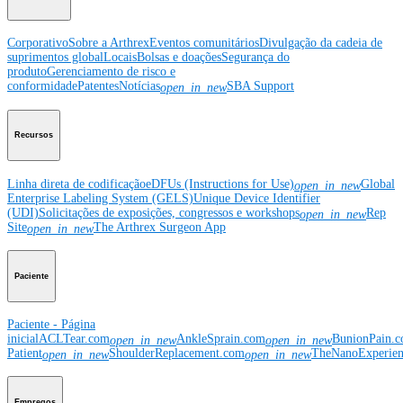
Corporativo
Sobre a Arthrex
Eventos comunitários
Divulgação da cadeia de
suprimentos global
Locais
Bolsas e doações
Segurança do
produto
Gerenciamento de risco e
conformidade
Patentes
Notícias
SBA Support
open_in_new
Recursos
Linha direta de codificação
eDFUs (Instructions for Use)
Global
open_in_new
Enterprise Labeling System (GELS)
Unique Device Identifier
(UDI)
Solicitações de exposições, congressos e workshops
Rep
open_in_new
Site
The Arthrex Surgeon App
open_in_new
Paciente
Paciente - Página
inicial
ACLTear.com
AnkleSprain.com
BunionPain.
open_in_new
open_in_new
Patient
ShoulderReplacement.com
TheNanoExperie
open_in_new
open_in_new
Empregos