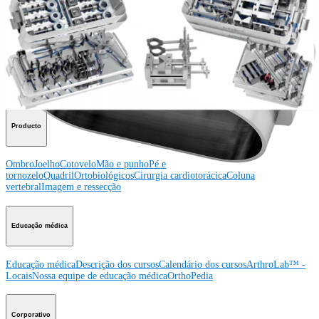
Procedimento
Ombro
Joelho
Cotovelo
Mão e punho
Pé e
tornozelo
Quadril
Ortobiológicos
Cirurgia cardiotorácica
Coluna vertebral
Producto
Ombro
Joelho
Cotovelo
Mão e punho
Pé e
tornozelo
Quadril
Ortobiológicos
Cirurgia cardiotorácica
Coluna
vertebral
Imagem e ressecção
Educação médica
Educação médica
Descrição dos cursos
Calendário dos cursos
ArthroLab™ -
Locais
Nossa equipe de educação médica
OrthoPedia
Corporativo