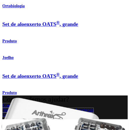
Ortobiologia
®
Set de aloenxerto OATS
, grande
Produto
Joelho
®
Set de aloenxerto OATS
, grande
Produto
Como podemos ajudar?
Contacte um representante
Veja eventos, laboratórios e oportunidades educacionais
Inscreva-se para receber: O que há de novo na Arthrex?
Conecte-se conosco