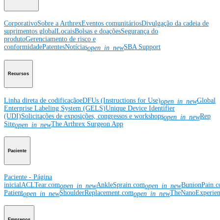
Corporativo
Sobre a Arthrex
Eventos comunitários
Divulgação da cadeia de
suprimentos global
Locais
Bolsas e doações
Segurança do
produto
Gerenciamento de risco e
conformidade
Patentes
Notícias
SBA Support
open_in_new
Recursos
Linha direta de codificação
eDFUs (Instructions for Use)
Global
open_in_new
Enterprise Labeling System (GELS)
Unique Device Identifier
(UDI)
Solicitações de exposições, congressos e workshops
Rep
open_in_new
Site
The Arthrex Surgeon App
open_in_new
Paciente
Paciente - Página
inicial
ACLTear.com
AnkleSprain.com
BunionPain.
open_in_new
open_in_new
Patient
ShoulderReplacement.com
TheNanoExperie
open_in_new
open_in_new
Empregos