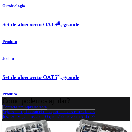
Ortobiologia
®
Set de aloenxerto OATS
, grande
Produto
Joelho
®
Set de aloenxerto OATS
, grande
Produto
Como podemos ajudar?
Contacte um representante
Veja eventos, laboratórios e oportunidades educacionais
Inscreva-se para receber: O que há de novo na Arthrex?
Conecte-se conosco