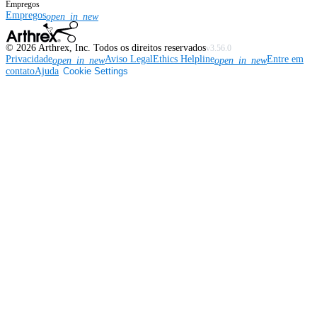
Empregos
Empregos
open_in_new
©
2026
Arthrex, Inc. Todos os direitos reservados
v3.56.0
Privacidade
Aviso Legal
Ethics Helpline
Entre em
open_in_new
open_in_new
contato
Ajuda
Cookie Settings