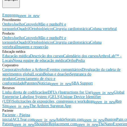
Empregos
open_in_new
Procedimento
Ombro
Joelho
Cotovelo
Mão e punho
Pé e
tornozelo
Quadril
Ortobiológicos
Cirurgia cardiotorácica
Coluna vertebral
Producto
Ombro
Joelho
Cotovelo
Mão e punho
Pé e
tornozelo
Quadril
Ortobiológicos
Cirurgia cardiotorácica
Coluna
vertebral
Imagem e ressecção
Educação médica
Educação médica
Descrição dos cursos
Calendário dos cursos
ArthroLab™ -
Locais
Nossa equipe de educação médica
OrthoPedia
Corporativo
Corporativo
Sobre a Arthrex
Eventos comunitários
Divulgação da cadeia de
suprimentos global
Locais
Bolsas e doações
Segurança do
produto
Gerenciamento de risco e
conformidade
Patentes
Notícias
SBA Support
open_in_new
Recursos
Linha direta de codificação
eDFUs (Instructions for Use)
Global
open_in_new
Enterprise Labeling System (GELS)
Unique Device Identifier
(UDI)
Solicitações de exposições, congressos e workshops
Rep
open_in_new
Site
The Arthrex Surgeon App
open_in_new
Paciente
Paciente - Página
inicial
ACLTear.com
AnkleSprain.com
BunionPain.
open_in_new
open_in_new
Patient
ShoulderReplacement.com
TheNanoExperie
open_in_new
open_in_new