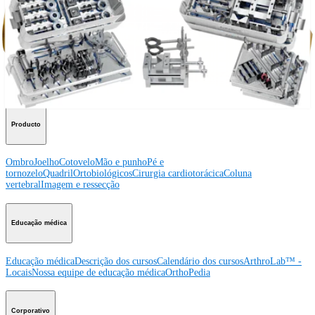
Procedimento
Ombro
Joelho
Cotovelo
Mão e punho
Pé e
tornozelo
Quadril
Ortobiológicos
Cirurgia cardiotorácica
Coluna vertebral
Producto
Ombro
Joelho
Cotovelo
Mão e punho
Pé e
tornozelo
Quadril
Ortobiológicos
Cirurgia cardiotorácica
Coluna
vertebral
Imagem e ressecção
Educação médica
Educação médica
Descrição dos cursos
Calendário dos cursos
ArthroLab™ -
Locais
Nossa equipe de educação médica
OrthoPedia
Corporativo