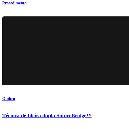
Procedimento
Ombro
Técnica de fileira dupla SutureBridge™