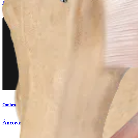
Procedimento
Ombro
Âncoras flexíveis FiberTak® RC 2.6