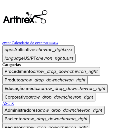
event
Calendário de eventos
Eventos
apps
Aplicativos
chevron_right
Apps
language
US/PT
chevron_right
US/PT
Categorias
Procedimento
arrow_drop_down
chevron_right
Produto
arrow_drop_down
chevron_right
Educação médica
arrow_drop_down
chevron_right
Corporativo
arrow_drop_down
chevron_right
ASC X
Administradores
arrow_drop_down
chevron_right
Paciente
arrow_drop_down
chevron_right
Recursos
arrow_drop_down
chevron_right