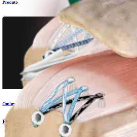
Produto
Ombro
Reparo do manguito rotador com FiberTak® SpeedBri