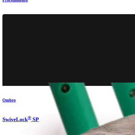
Procedimento
Ombro
®
SwiveLock
SP