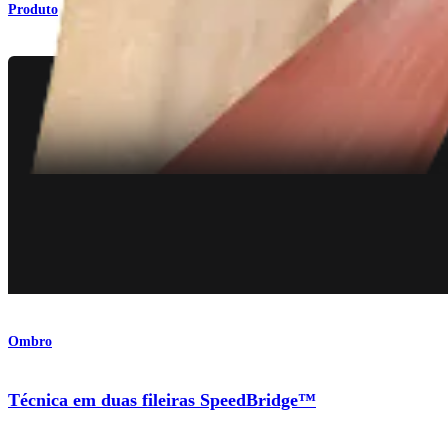
Produto
Ombro
Técnica em duas fileiras SpeedBridge™