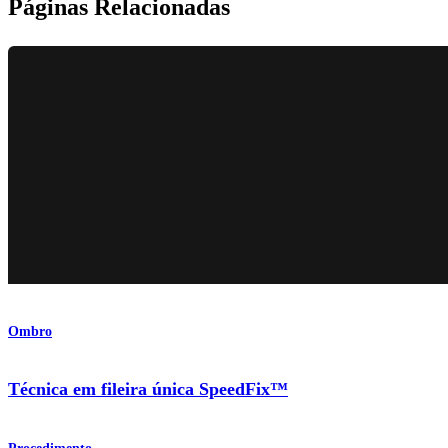
Páginas Relacionadas
Ombro
Técnica em fileira única SpeedFix™