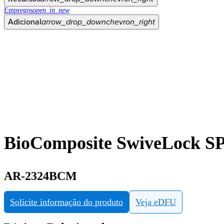
Empregos
open_in_new
Adicional
arrow_drop_down
chevron_right
BioComposite SwiveLock SP, 
AR-2324BCM
Solicite informação do produto
Veja eDFU