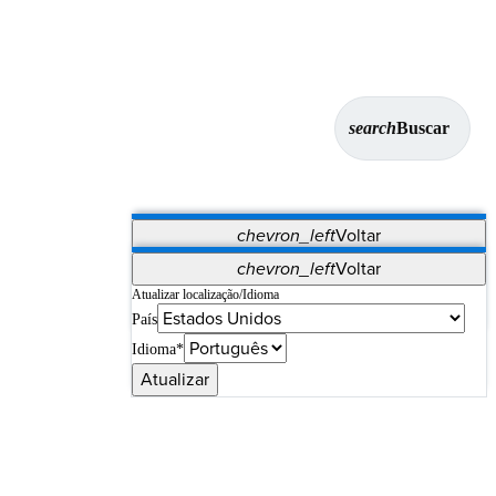
search
Buscar
chevron_left
Voltar
Aplicativos
chevron_left
Voltar
Vet Systems
OrthoPedia Patient
SAP
Atualizar localização/Idioma
País
Supplier Portal
Synergy Imaging & Resection
Idioma*
Atualizar