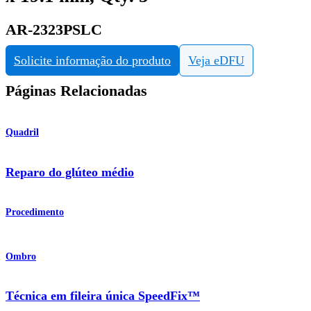
AR-2323PSLC
Solicite informação do produto
Veja eDFU
Páginas Relacionadas
Quadril
Reparo do glúteo médio
Procedimento
Ombro
Técnica em fileira única SpeedFix™