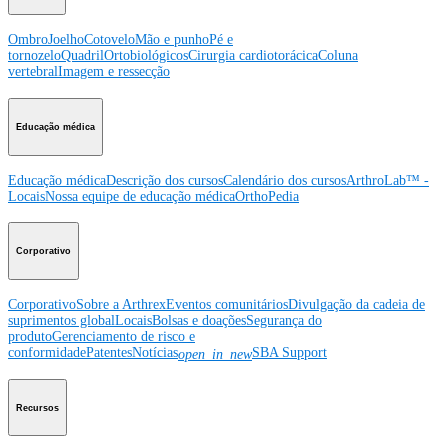
Ombro
Joelho
Cotovelo
Mão e punho
Pé e
tornozelo
Quadril
Ortobiológicos
Cirurgia cardiotorácica
Coluna
vertebral
Imagem e ressecção
Educação médica
Educação médica
Descrição dos cursos
Calendário dos cursos
ArthroLab™ -
Locais
Nossa equipe de educação médica
OrthoPedia
Corporativo
Corporativo
Sobre a Arthrex
Eventos comunitários
Divulgação da cadeia de
suprimentos global
Locais
Bolsas e doações
Segurança do
produto
Gerenciamento de risco e
conformidade
Patentes
Notícias
SBA Support
open_in_new
Recursos