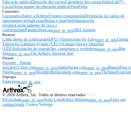
Educação médica
Descrição dos cursos
Calendário dos cursos
ArthroLab™ -
Locais
Nossa equipe de educação médica
OrthoPedia
Corporativo
Corporativo
Sobre a Arthrex
Eventos comunitários
Divulgação da cadeia de
suprimentos global
Locais
Bolsas e doações
Segurança do
produto
Gerenciamento de risco e
conformidade
Patentes
Notícias
SBA Support
open_in_new
Recursos
Linha direta de codificação
eDFUs (Instructions for Use)
Global
open_in_new
Enterprise Labeling System (GELS)
Unique Device Identifier
(UDI)
Solicitações de exposições, congressos e workshops
Rep
open_in_new
Site
The Arthrex Surgeon App
open_in_new
Paciente
Paciente - Página
inicial
ACLTear.com
AnkleSprain.com
BunionPain.
open_in_new
open_in_new
Patient
ShoulderReplacement.com
TheNanoExperie
open_in_new
open_in_new
Empregos
Empregos
open_in_new
©
2026
Arthrex, Inc. Todos os direitos reservados
v3.55.1
Privacidade
Aviso Legal
Ethics Helpline
Entre em
open_in_new
open_in_new
contato
Ajuda
Cookie Settings