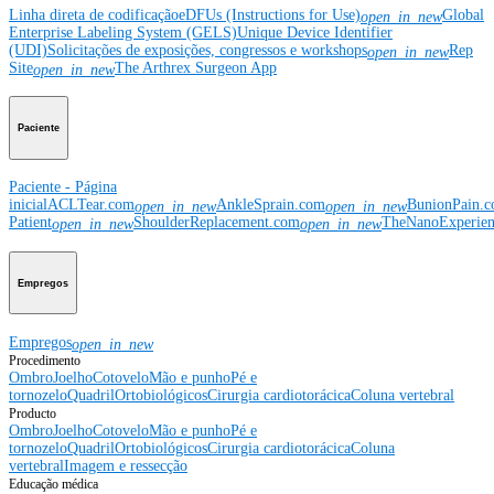
Linha direta de codificação
eDFUs (Instructions for Use)
Global
open_in_new
Enterprise Labeling System (GELS)
Unique Device Identifier
(UDI)
Solicitações de exposições, congressos e workshops
Rep
open_in_new
Site
The Arthrex Surgeon App
open_in_new
Paciente
Paciente - Página
inicial
ACLTear.com
AnkleSprain.com
BunionPain.
open_in_new
open_in_new
Patient
ShoulderReplacement.com
TheNanoExperie
open_in_new
open_in_new
Empregos
Empregos
open_in_new
Procedimento
Ombro
Joelho
Cotovelo
Mão e punho
Pé e
tornozelo
Quadril
Ortobiológicos
Cirurgia cardiotorácica
Coluna vertebral
Producto
Ombro
Joelho
Cotovelo
Mão e punho
Pé e
tornozelo
Quadril
Ortobiológicos
Cirurgia cardiotorácica
Coluna
vertebral
Imagem e ressecção
Educação médica