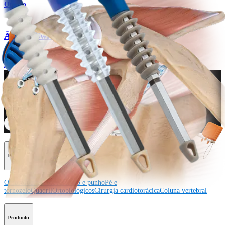
Ombro
®
Âncora SwiveLock
C
Produto
Como podemos ajudar?
Contacte um representante
Veja eventos, laboratórios e oportunidades educacionais
Inscreva-se para receber: O que há de novo na Arthrex?
Conecte-se conosco
Procedimento
Ombro
Joelho
Cotovelo
Mão e punho
Pé e
tornozelo
Quadril
Ortobiológicos
Cirurgia cardiotorácica
Coluna vertebral
Producto